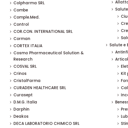
Allat
Colpharma SRL
Salute
Combe
Ciu
Comple.Med.
Cre
Control
Cre
COR.CON. INTERNATIONAL SRL
Sal
Corman
Salute e
CORTEX ITALIA
Antin
Cosmo Pharmaceutical Solution &
Research
Articol
COSVAL SRL
Ele
Crinos
Kit
CristalFarma
For
CURADEN HEALTHCARE SRL
Cal
Curasept
Inc
D.M.G. Italia
Benes
Darphin
Pre
Deakos
Lub
DECA LABORATORIO CHIMICO SRL
Sti