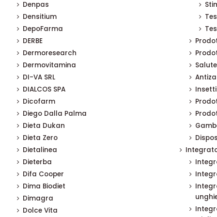
Denpas
Sti
Densitium
Tes
DepoFarma
Tes
DERBE
Prodot
Dermoresearch
Prodot
Dermovitamina
Salute
DI-VA SRL
Antiz
DIALCOS SPA
Insetti
Dicofarm
Prodot
Diego Dalla Palma
Prodot
Dieta Dukan
Gambe
Dieta Zero
Dispos
Dietalinea
Integrato
Dieterba
Integr
Difa Cooper
Integr
Dima Biodiet
Integr
unghi
Dimagra
Integr
Dolce Vita