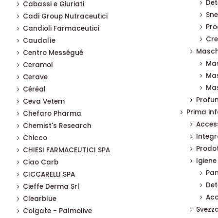
Det
Cabassi e Giuriati
Sne
Cadi Group Nutraceutici
Pro
Candioli Farmaceutici
Cre
Caudalìe
Masch
Centro Mességué
Mas
Ceramol
Ma
Cerave
Mas
Céréal
Profu
Ceva Vetem
Prima in
Chefaro Pharma
Access
Chemist's Research
Integr
Chicco
Prodot
CHIESI FARMACEUTICI SPA
Igiene
Ciao Carb
Pan
CICCARELLI SPA
Det
Cieffe Derma Srl
Acc
Clearblue
Svezz
Colgate - Palmolive