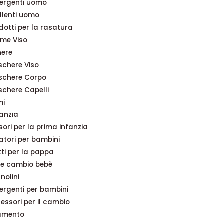
ergenti uomo
llenti uomo
dotti per la rasatura
me Viso
ere
chere Viso
schere Corpo
chere Capelli
mi
fanzia
ori per la prima infanzia
atori per bambini
ti per la pappa
 e cambio bebè
nolini
ergenti per bambini
essori per il cambio
amento