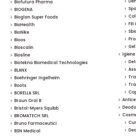
Den
Biofutura Pharma
Spa
BIOGENA
Col
Bioglan Super Foods
Fili
BioHealth
Sbi
BioNike
Pro
Bioos
Gel
Bioscalin
Igiene
Biosline
Det
Biotekna Biomedical Technologies
Ass
BLANX
Tra
Boehringer Ingelheim
Tra
Boots
Cop
BORELLA SRL
Anticel
Braun Oral B
Deodo
Bristol-Myers Squibb
Cosme
BROMATECH SRL
Cur
Bruno Farmaceutici
Deo
BSN Medical