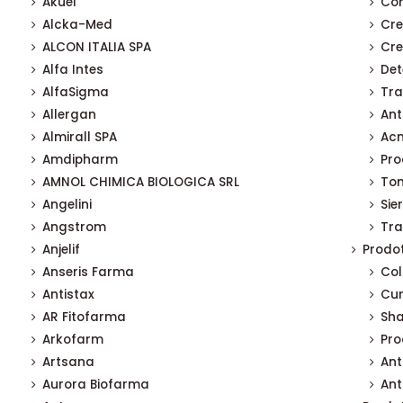
Akuel
Con
Alcka-Med
Cre
ALCON ITALIA SPA
Cre
Alfa Intes
Det
AlfaSigma
Tra
Allergan
Ant
Almirall SPA
Acn
Amdipharm
Pro
AMNOL CHIMICA BIOLOGICA SRL
Ton
Angelini
Sier
Angstrom
Tra
Anjelif
Prodot
Anseris Farma
Col
Antistax
Cur
AR Fitofarma
Sh
Arkofarm
Pro
Artsana
Ant
Aurora Biofarma
Ant