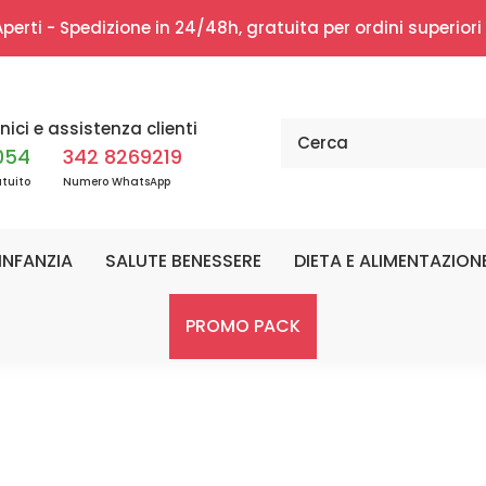
erti - Spedizione in 24/48h, gratuita per ordini superior
nici e assistenza clienti
054
342 8269219
tuito
Numero WhatsApp
INFANZIA
SALUTE BENESSERE
DIETA E ALIMENTAZION
PROMO PACK