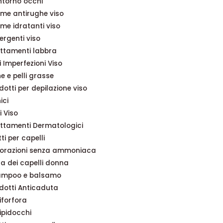
torno occhi
me antirughe viso
me idratanti viso
ergenti viso
ttamenti labbra
i Imperfezioni Viso
e e pelli grasse
dotti per depilazione viso
ici
i Viso
ttamenti Dermatologici
ti per capelli
orazioni senza ammoniaca
a dei capelli donna
ampoo e balsamo
dotti Anticaduta
iforfora
ipidocchi