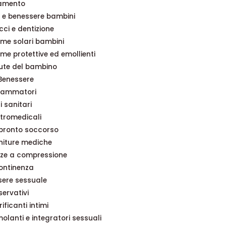
tamento
 e benessere bambini
cci e dentizione
me solari bambini
me protettive ed emollienti
ute del bambino
 Benessere
fiammatori
i sanitari
ttromedicali
 pronto soccorso
niture mediche
ze a compressione
ontinenza
sere sessuale
servativi
rificanti intimi
molanti e integratori sessuali