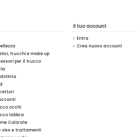
Il tuo account
Entra
bellezza
Crea nuovo account
ici, trucchi e make up
essori per il trucco
ria
dotinta
d
rettori
uccanti
cco occhi
cco labbra
me Colorate
viso e trattamenti