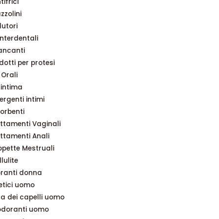
tifrici
zzolini
lutori
 interdentali
ancanti
dotti per protesi
 Orali
 intima
ergenti intimi
orbenti
ttamenti Vaginali
ttamenti Anali
pette Mestruali
lulite
ranti donna
tici uomo
a dei capelli uomo
doranti uomo