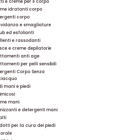
ti e creme per il corpo
me idratanti corpo
ergenti corpo
vidanza e smagliature
ub ed esfolianti
llenti e rassodanti
isce e creme depilatorie
ttamenti anti age
ttamenti per pelli sensibili
ergenti Corpo Senza
ciacquo
i mani e piedi
imicosi
eme mani
enizzanti e detergenti mani
lti
dotti per la cura dei piedi
 orale