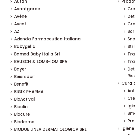
Autan
Prodot
Avantgarde
Cre
Avène
Det
Avent
Gra
AZ
Scr
Azienda Farmaceutica Italiana
Sne
Babygella
Str
Bamed Baby Italia Srl
Tra
BAUSCH & LOMB-IOM SPA
Tra
Bayer
Det
Ris
Beiersdorf
Cura d
Benefit
Ant
BIGIX PHARMA
Cr
BioActival
Igi
Bioclin
Sma
Biocure
Pro
Bioderma
Igiene
BIODUE LINEA DERMATOLOGICA SRL