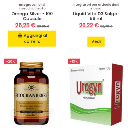
Integratori anti
Integratori per articolazioni
invecchiamento
e ossa
Omega Silver - 100
Liquid Vita D3 Solgar
Capsule
56 ml
25,25 €
26,22 €
28,05 €
32,78 €
Aggiungi al
carrello
Vedi
-20%
-10%