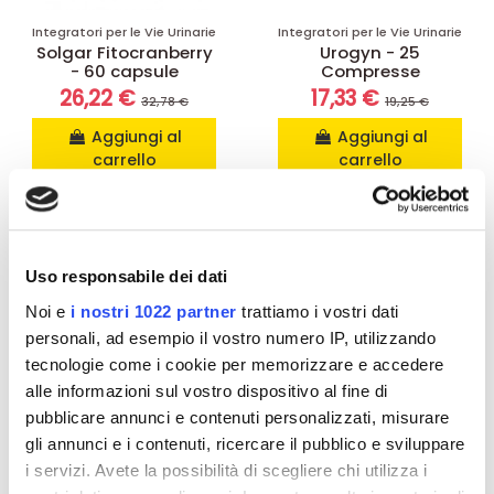
Integratori per le Vie Urinarie
Integratori per le Vie Urinarie
Solgar Fitocranberry
Urogyn - 25
- 60 capsule
Compresse
26,22 €
17,33 €
32,78 €
19,25 €
Aggiungi al
Aggiungi al
carrello
carrello
-15%
-15%
Uso responsabile dei dati
Noi e
i nostri 1022 partner
trattiamo i vostri dati
personali, ad esempio il vostro numero IP, utilizzando
tecnologie come i cookie per memorizzare e accedere
alle informazioni sul vostro dispositivo al fine di
pubblicare annunci e contenuti personalizzati, misurare
gli annunci e i contenuti, ricercare il pubblico e sviluppare
i servizi. Avete la possibilità di scegliere chi utilizza i
Non disponibile