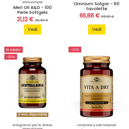
immunitarie
Omnium Solgar - 60
Merl Oil A&D - 100
tavolette
Perle Softgels
66,88 €
83,60 €
21,12 €
26,40 €
Vedi
Vedi
In saldo!
-20%
-20%
Non disponibile
Integratori per le difese
Vitamine e sali minerali
immunitarie