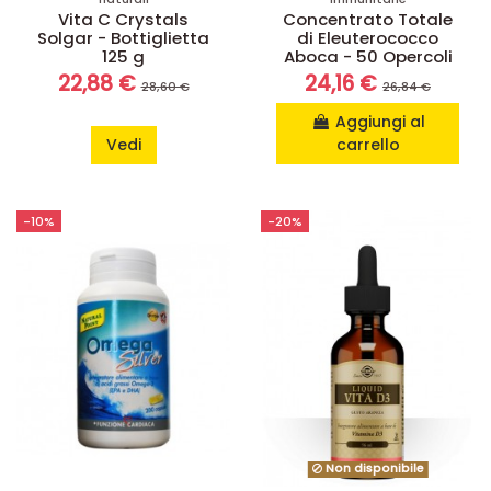
Vita C Crystals
Concentrato Totale
Solgar - Bottiglietta
di Eleuterococco
125 g
Aboca - 50 Opercoli
22,88 €
24,16 €
28,60 €
26,84 €
Aggiungi al
Vedi
carrello
-10%
-20%
Non disponibile