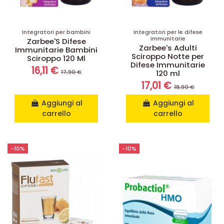
Integratori per bambini
Integratori per le difese
immunitarie
Zarbee'S Difese
Zarbee's Adulti
Immunitarie Bambini
Sciroppo Notte per
Sciroppo 120 Ml
Difese Immunitarie
16,11 €
17,90 €
120 ml
17,01 €
18,90 €
Aggiungi al
Aggiungi al
carrello
carrello
-10%
-10%