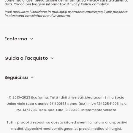
confermo di aver preso visione dell’informativa Privacy sul trattamento
dati. Clicca per leggere informativa
Privacy Policy
completa.
Puoi annullare l’iscrizione in qualsiasi momento attraverso il link presente
in ciascuna newsletter che ti invieremo.
Ecofarma
Guida all'acquisto
Seguici su
© 2013-2023 Ecofarma. Tutti i diritti riservati.
Mediacom S.r.l
a Socio
Unico
viale Luca Gaurico 9/11
00143
Roma
(RM)
P.IVA
12432541006
REA:
RM-1374205. Cap. Soc. Euro 10.000,00. Interamente versato.
Tutti i prodotti esposti su questo sito ed aventi la natura di dispositivi
medici, dispositivi medico-diagnostici, presidi medico chirurgici,