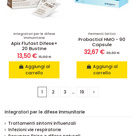
Integratori per le difese
Fermenti lattici
immunitarie
Probactiol HMO - 90
Apix Flufast Difese+
Capsule
20 Bustine
32,67 €
36,30 €
13,50 €
15,00 €
Aggiungi al
Aggiungi al
carrello
carrello
1
2
3
…
19
Integratori per le difese immunitarie
Trattamenti sintomi influenzali
Infezioni vie respiratorie