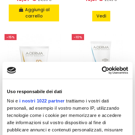
Aggiungi al
carrello
Vedi
-15%
-10%
Uso responsabile dei dati
Noi e
i nostri 1022 partner
trattiamo i vostri dati
Non disponibile
personali, ad esempio il vostro numero IP, utilizzando
tecnologie come i cookie per memorizzare e accedere
Protezione solare
Doposole
A-Derma Protect AD
A-Derma Protect AH
alle informazioni sul vostro dispositivo al fine di
Crema per Pelli a
Latte Riparatore
pubblicare annunci e contenuti personalizzati, misurare
Tendenza Atopica
Doposole - 200 ml