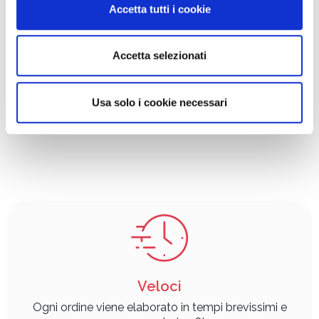
Accetta tutti i cookie
Derma Dermalibour -
dalla Dichiarazione sui cookie.
100 ml
19,70 €
21,89 €
Utilizziamo i cookie per personalizzare contenuti ed
Accetta selezionati
Vedi
annunci, per fornire funzionalità dei social media e per
analizzare il nostro traffico. Condividiamo inoltre
informazioni sul modo in cui utilizza il nostro sito con i
Usa solo i cookie necessari
nostri partner che si occupano di analisi dei dati web,
pubblicità e social media, i quali potrebbero combinarle
con altre informazioni che ha fornito loro o che hanno
raccolto dal suo utilizzo dei loro servizi.
Veloci
Ogni ordine viene elaborato in tempi brevissimi e