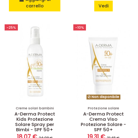
carrello
Vedi
-25%
-10%
Non disponibile
Creme solari bambini
Protezione solare
A-Derma Protect
A-Derma Protect
Kids Protezione
Crema Viso
Solare Spray per
Protezione Solare -
Bimbi - SPF 50+
SPF 50+
18,07 €
19,31 €
24,09 €
21,45 €