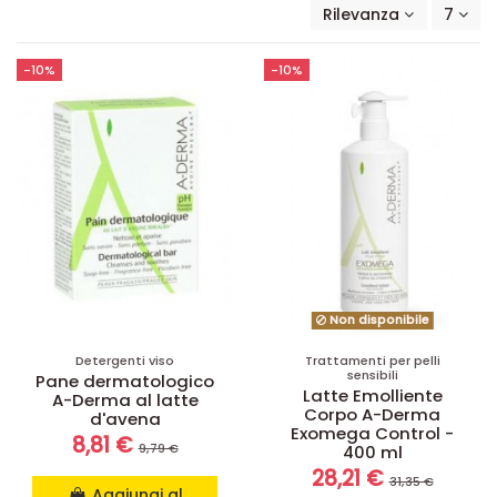
Rilevanza
7
-10%
-10%
Non disponibile
Detergenti viso
Trattamenti per pelli
sensibili
Pane dermatologico
Latte Emolliente
A-Derma al latte
Corpo A-Derma
d'avena
Exomega Control -
8,81 €
9,79 €
400 ml
28,21 €
31,35 €
Aggiungi al