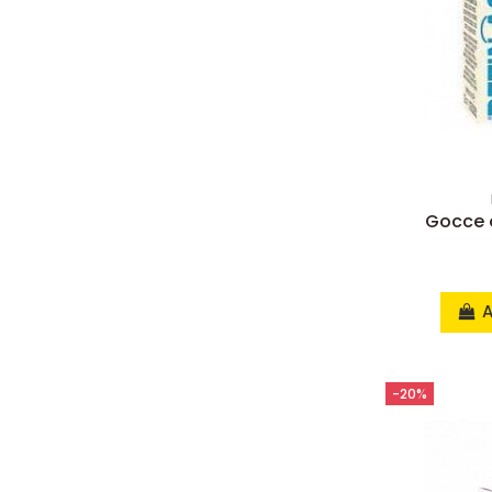
Gocce o
A
-20%