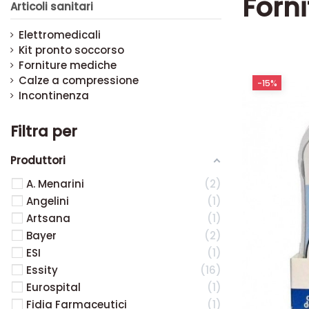
Forn
Articoli sanitari
Elettromedicali
Kit pronto soccorso
Forniture mediche
Calze a compressione
-15%
Incontinenza
Filtra per
Produttori
A. Menarini
2
Angelini
1
Artsana
1
Bayer
2
ESI
1
Essity
16
Eurospital
1
Fidia Farmaceutici
1