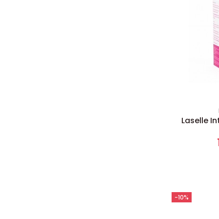
Laselle In
-10%