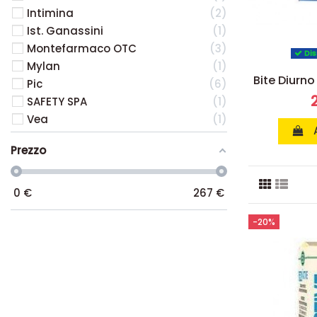
Intimina
2
Ist. Ganassini
1
Montefarmaco OTC
3
Dis
Mylan
1
Bite Diurno
Pic
6
SAFETY SPA
1
Vea
1
Prezzo
0
€
267
€
-20%