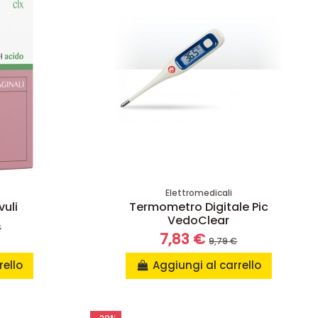
e
Elettromedicali
uli
Termometro Digitale Pic
VedoClear
€
7,83 €
9,79 €
rello
Aggiungi al carrello