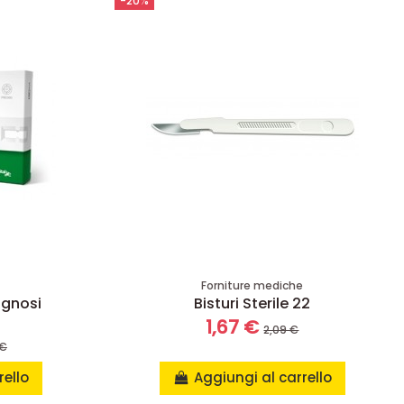
-20%
e
Forniture mediche
agnosi
Bisturi Sterile 22
1,67 €
2,09 €
 €
rello
Aggiungi al carrello