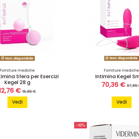
Non disponibile
Non disponibile
Forniture mediche
Forniture medich
timina Sfera per Esercizi
Intimina Kegel S
Kegel 28 g
70,36 €
87,95
12,76 €
15,95 €
Vedi
Vedi
-10%