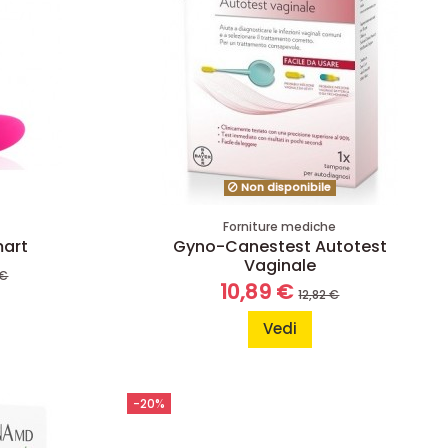
Non disponibile
e
Forniture mediche
mart
Gyno-Canestest Autotest
Vaginale
 €
10,89 €
12,82 €
Vedi
-20%