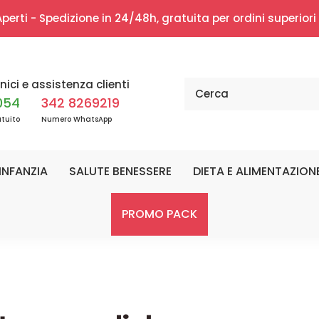
erti - Spedizione in 24/48h, gratuita per ordini superior
nici e assistenza clienti
054
342 8269219
tuito
Numero WhatsApp
INFANZIA
SALUTE BENESSERE
DIETA E ALIMENTAZION
PROMO PACK