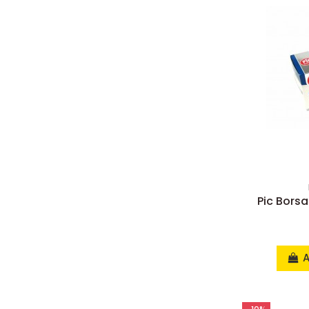
Pic Bors
A