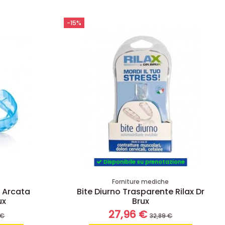
-15%
Disponibile su prenotazione
e
Forniture mediche
o Arcata
Bite Diurno Trasparente Rilax Dr
ux
Brux
27,96 €
 €
32,89 €