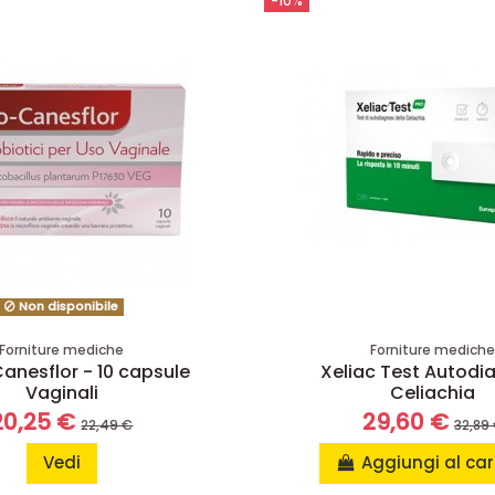
-10%
Non disponibile
Forniture mediche
Forniture medich
nesflor - 10 capsule
Xeliac Test Autodi
Vaginali
Celiachia
20,25 €
29,60 €
22,49 €
32,89
Vedi
Aggiungi al car