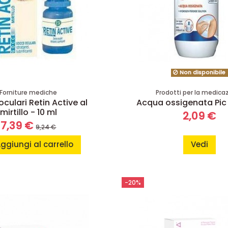
Non disponibile
Forniture mediche
Prodotti per la medica
culari Retin Active al
Acqua ossigenata Pic 
mirtillo - 10 ml
2,09 €
7,39 €
9,24 €
ggiungi al carrello
Vedi
-20%