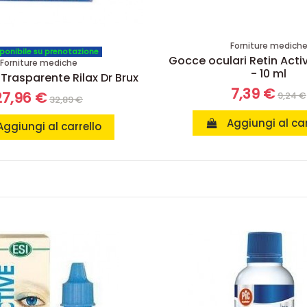
Forniture medich
ponibile su prenotazione
Gocce oculari Retin Active
Forniture mediche
- 10 ml
 Trasparente Rilax Dr Brux
7,39 €
27,96 €
9,24 €
32,89 €
Aggiungi al car
Aggiungi al carrello