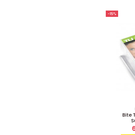
-15%
Bite
S