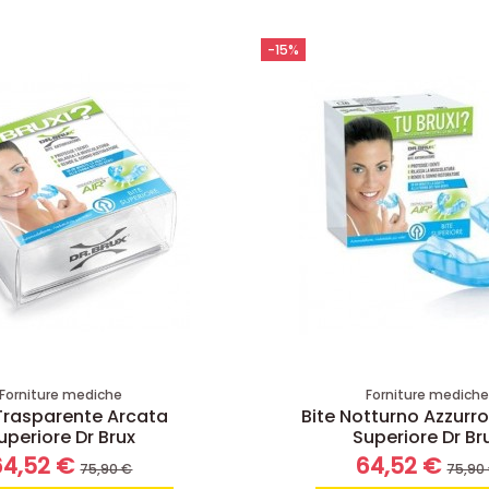
-15%
Forniture mediche
Forniture medich
 Trasparente Arcata
Bite Notturno Azzurr
uperiore Dr Brux
Superiore Dr Br
64,52 €
64,52 €
75,90 €
75,90