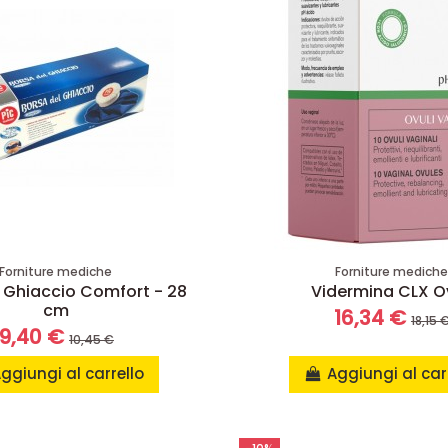
Forniture mediche
Forniture medich
a Ghiaccio Comfort - 28
Vidermina CLX Ov
cm
16,34 €
18,15 
9,40 €
10,45 €
ggiungi al carrello
Aggiungi al car