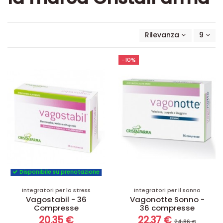
Rilevanza
9
-10%
Disponibile su prenotazione
Integratori per lo stress
Integratori per il sonno
Vagostabil - 36
Vagonotte Sonno -
Compresse
36 compresse
20,35 €
22,37 €
24,86 €