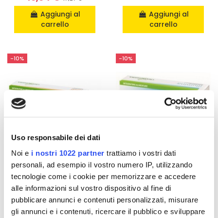
Aggiungi al
Aggiungi al
carrello
carrello
-10%
-10%
Uso responsabile dei dati
Noi e
i nostri 1022 partner
trattiamo i vostri dati
personali, ad esempio il vostro numero IP, utilizzando
tecnologie come i cookie per memorizzare e accedere
Funzione gastrointestinale
Integratori per la memoria
alle informazioni sul vostro dispositivo al fine di
Ibidì - 20 Compresse
Illumina - 20
pubblicare annunci e contenuti personalizzati, misurare
Compresse
24,45 €
27,17 €
gli annunci e i contenuti, ricercare il pubblico e sviluppare
25,34 €
28,16 €