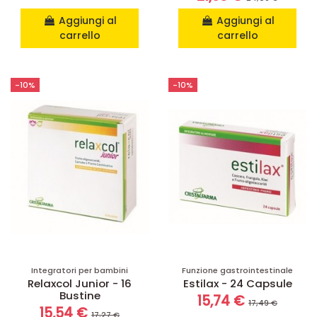
Aggiungi al
Aggiungi al
carrello
carrello
-10%
-10%
Integratori per bambini
Funzione gastrointestinale
Relaxcol Junior - 16
Estilax - 24 Capsule
Bustine
15,74 €
17,49 €
15,54 €
17,27 €