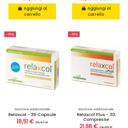
Aggiungi al
Aggiungi al
carrello
carrello
-10%
-10%
Gonfiore addominale
Gonfiore addominale
Relaxcol - 36 Capsule
Relaxcol Plus - 30
Compresse
18,51 €
20,57 €
21,68 €
24,09 €