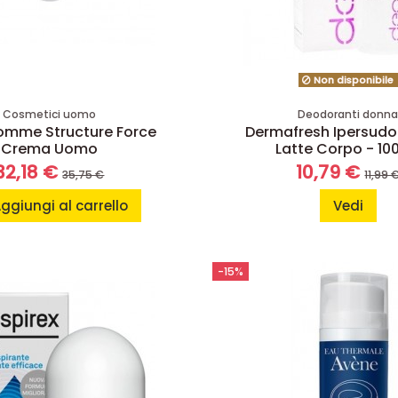
Non disponibile
Cosmetici uomo
Deodoranti donn
omme Structure Force
Dermafresh Ipersudo
Crema Uomo
Latte Corpo - 10
32,18 €
10,79 €
35,75 €
11,99 
ggiungi al carrello
Vedi
-15%