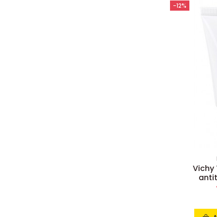
-12%
Vichy
anti