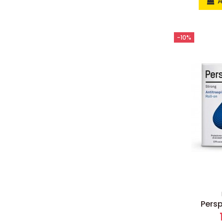
A
-10%
Persp