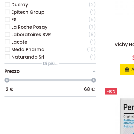
Ducray
2
Epitech Group
1
ESI
5
La Roche Posay
7
Laboratoires SVR
8
Lacote
1
Vichy H
Meda Pharma
10
Naturando Srl
1
Di più...
A
Prezzo
2
€
68
€
-10%