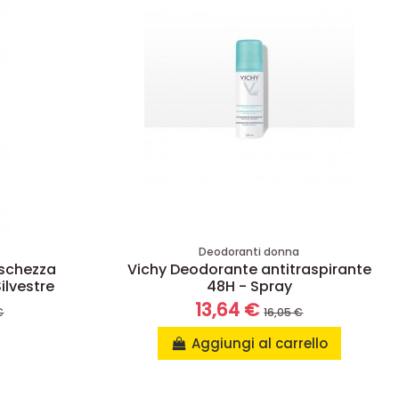
a
Deodoranti donna
eschezza
Vichy Deodorante antitraspirante
ilvestre
48H - Spray
13,64 €
€
16,05 €
Aggiungi al carrello