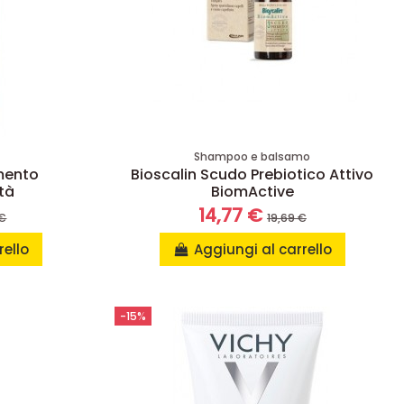
Shampoo e balsamo
mento
Bioscalin Scudo Prebiotico Attivo
età
BiomActive
14,77 €
 €
19,69 €
rello
Aggiungi al carrello
-15%