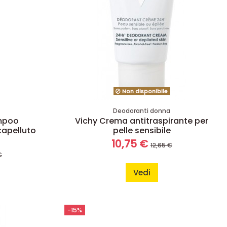
Non disponibile
Deodoranti donna
mpoo
Vichy Crema antitraspirante per
capelluto
pelle sensibile
10,75 €
12,65 €
€
Vedi
-15%