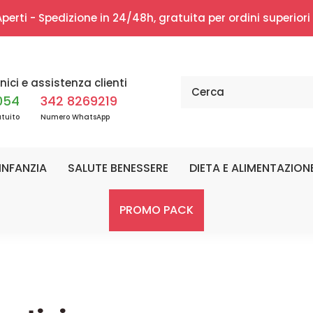
erti - Spedizione in 24/48h, gratuita per ordini superior
nici e assistenza clienti
054
342 8269219
tuito
Numero WhatsApp
INFANZIA
SALUTE BENESSERE
DIETA E ALIMENTAZION
PROMO PACK