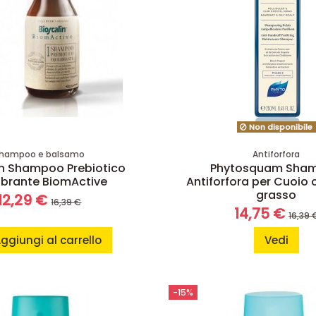
Non disponibile
hampoo e balsamo
Antiforfora
in Shampoo Prebiotico
Phytosquam Sha
librante BiomActive
Antiforfora per Cuoio 
grasso
12,29 €
16,39 €
14,75 €
16,39 
ggiungi al carrello
Vedi
-15%