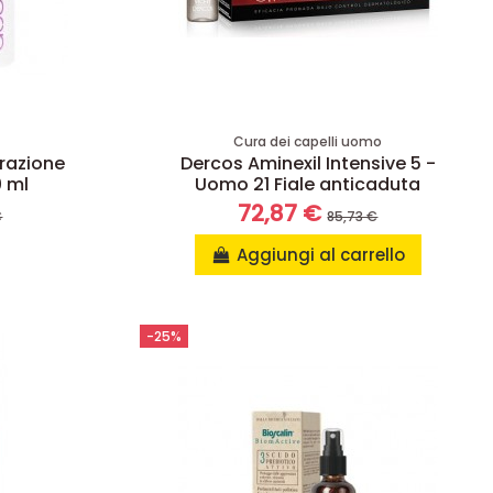
a
Cura dei capelli uomo
razione
Dercos Aminexil Intensive 5 -
0 ml
Uomo 21 Fiale anticaduta
72,87 €
€
85,73 €
Aggiungi al carrello
-25%