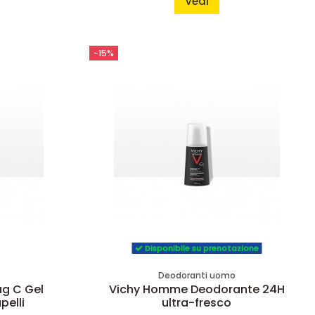
Vedi
-15%
Disponibile su prenotazione
Deodoranti uomo
g C Gel
Vichy Homme Deodorante 24H
pelli
ultra-fresco