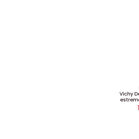
Vichy D
estrema