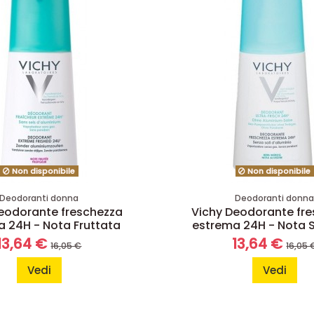
Non disponibile
Non disponibile
Deodoranti donna
Deodoranti donn
eodorante freschezza
Vichy Deodorante fr
 24H - Nota Fruttata
estrema 24H - Nota S
13,64 €
13,64 €
16,05 €
16,05 
Vedi
Vedi