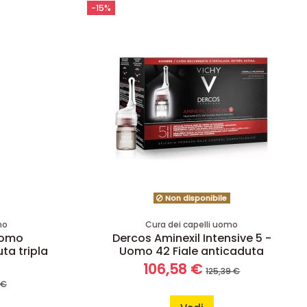
-15%
Non disponibile
mo
Cura dei capelli uomo
Uomo
Dercos Aminexil Intensive 5 -
ta tripla
Uomo 42 Fiale anticaduta
106,58 €
125,39 €
 €