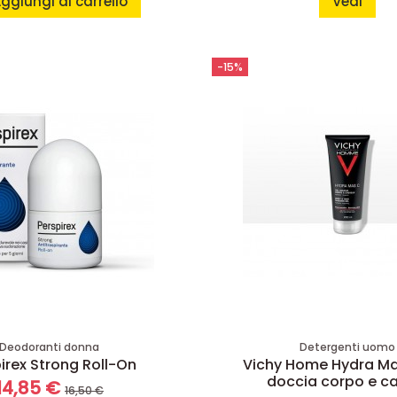
ggiungi al carrello
Vedi
-15%
Deodoranti donna
Detergenti uomo
irex Strong Roll-On
Vichy Home Hydra Ma
doccia corpo e ca
14,85 €
16,50 €