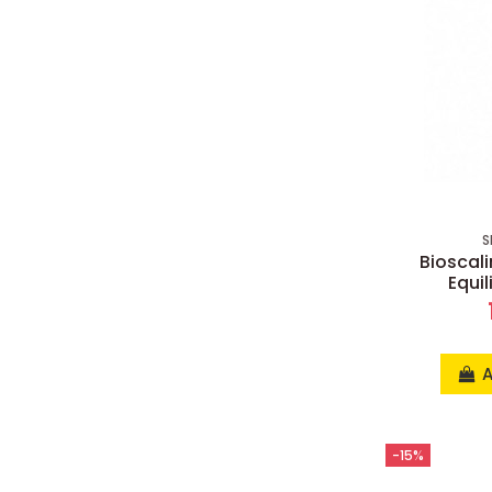
S
Bioscal
Equi
A
-15%