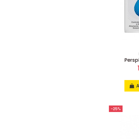
Persp
A
-25%