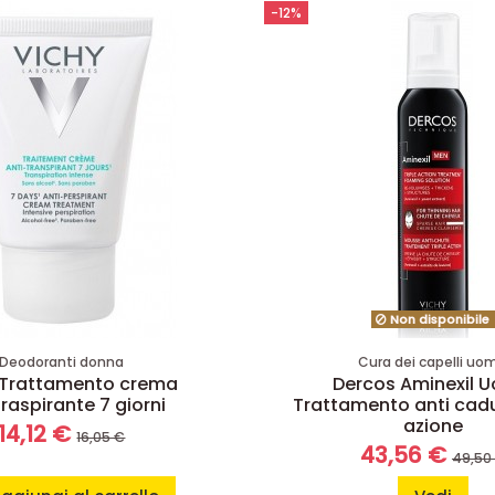
-12%
Non disponibile
Deodoranti donna
Cura dei capelli uo
 Trattamento crema
Dercos Aminexil 
traspirante 7 giorni
Trattamento anti cadu
azione
14,12 €
16,05 €
43,56 €
49,50