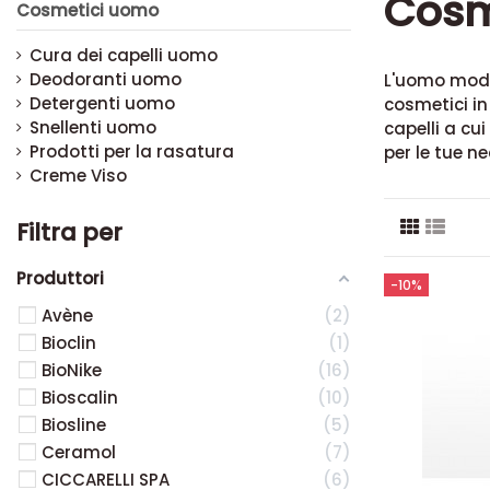
Cosm
Cosmetici uomo
Cura dei capelli uomo
Deodoranti uomo
L'uomo moder
Detergenti uomo
cosmetici in
Snellenti uomo
capelli a cu
Prodotti per la rasatura
per le tue n
Creme Viso
Filtra per
Produttori
-10%
Avène
2
Bioclin
1
BioNike
16
Bioscalin
10
Biosline
5
Ceramol
7
CICCARELLI SPA
6