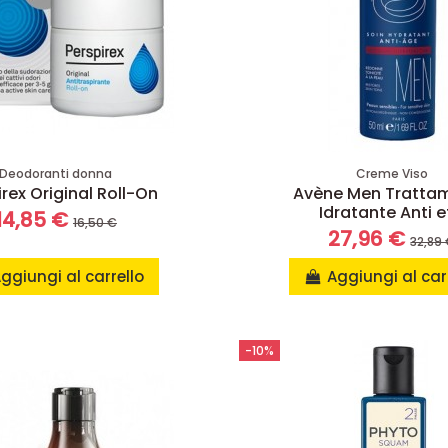
Deodoranti donna
Creme Viso
irex Original Roll-On
Avène Men Tratta
Idratante Anti 
14,85 €
16,50 €
27,96 €
32,89
ggiungi al carrello
Aggiungi al car
-10%