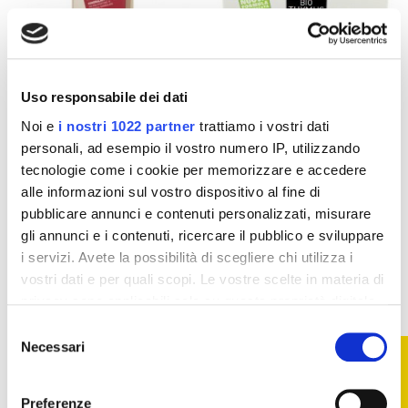
Uso responsabile dei dati
Noi e
i nostri 1022 partner
trattiamo i vostri dati
Non disponibile
personali, ad esempio il vostro numero IP, utilizzando
Prodotti Anticaduta
Prodotti Anticaduta
tecnologie come i cookie per memorizzare e accedere
Biothymus AC Act
Biothymus AC ACT
alle informazioni sul vostro dispositivo al fine di
Lozione Anticaduta
Trattamento Uomo -
Uomo - 100 ml
10 Fiale
pubblicare annunci e contenuti personalizzati, misurare
43,96 €
65,44 €
gli annunci e i contenuti, ricercare il pubblico e sviluppare
48,84 €
72,71 €
i servizi. Avete la possibilità di scegliere chi utilizza i
Aggiungi al
vostri dati e per quali scopi. Le vostre scelte in materia di
Vedi
carrello
privacy sono applicabili solo su questa proprietà digitale
in cui avete effettuato le vostre scelte. È possibile
Selezione
modificare o revocare il proprio consenso in qualsiasi
Necessari
FILTRO
del
-25%
-10%
momento dalla Dichiarazione sui cookie o facendo clic
consenso
sull'icona di attivazione della privacy.
Preferenze