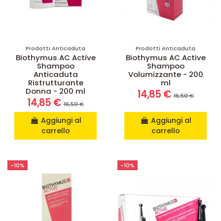
Prodotti Anticaduta
Prodotti Anticaduta
Biothymus AC Active
Biothymus AC Active
Shampoo
Shampoo
Anticaduta
Volumizzante - 200
Ristrutturante
ml
Donna - 200 ml
14,85 €
16,50 €
14,85 €
16,50 €
Aggiungi al
Aggiungi al
carrello
carrello
-10%
-10%