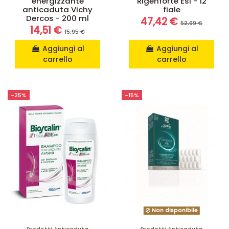
energizzante
Rigenforte Esi - 12
anticaduta Vichy
fiale
Dercos - 200 ml
47,42 €
52,69 €
14,51 €
15,95 €
Aggiungi al
Aggiungi al
carrello
carrello
-25%
-15%
Non disponibile
Prodotti Anticaduta
Prodotti Anticaduta