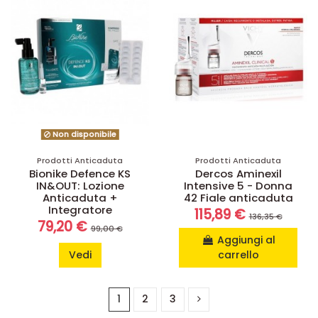
Non disponibile
Prodotti Anticaduta
Prodotti Anticaduta
Bionike Defence KS
Dercos Aminexil
IN&OUT: Lozione
Intensive 5 - Donna
Anticaduta +
42 Fiale anticaduta
Integratore
115,89 €
136,35 €
79,20 €
99,00 €
Aggiungi al
Vedi
carrello
1
2
3