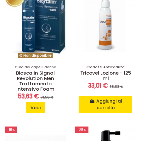
Non disponibile
Cura dei capelli donna
Prodotti Anticaduta
Bioscalin Signal
Tricovel Lozione - 125
Revolution Men
ml
Trattamento
33,01 €
38,83 €
Intensivo Foam
53,63 €
71,50 €
Aggiungi al
Vedi
carrello
-15%
-25%