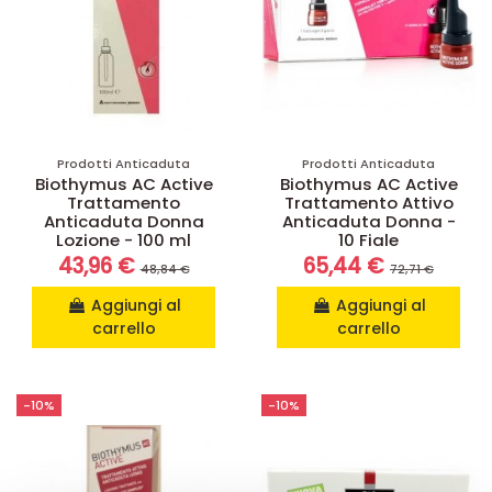
Prodotti Anticaduta
Prodotti Anticaduta
Biothymus AC Active
Biothymus AC Active
Trattamento
Trattamento Attivo
Anticaduta Donna
Anticaduta Donna -
Lozione - 100 ml
10 Fiale
43,96 €
65,44 €
48,84 €
72,71 €
Aggiungi al
Aggiungi al
carrello
carrello
-10%
-10%