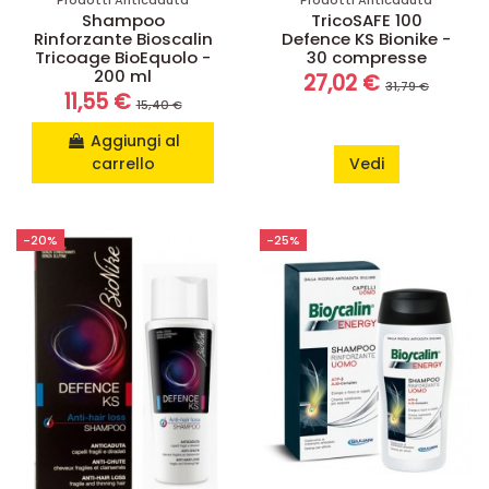
Shampoo
TricoSAFE 100
Rinforzante Bioscalin
Defence KS Bionike -
Tricoage BioEquolo -
30 compresse
200 ml
27,02 €
31,79 €
11,55 €
15,40 €
Aggiungi al
carrello
Vedi
-20%
-25%