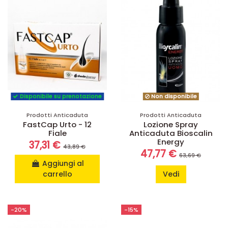
Disponibile su prenotazione
Non disponibile
Prodotti Anticaduta
Prodotti Anticaduta
FastCap Urto - 12
Lozione Spray
Fiale
Anticaduta Bioscalin
Energy
37,31 €
43,89 €
47,77 €
63,69 €
Aggiungi al
carrello
Vedi
-20%
-15%