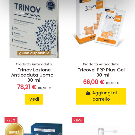
con altre informazioni che ha fornito loro o che hanno
raccolto dal suo utilizzo dei loro servizi.
Non disponibile
Prodotti Anticaduta
Prodotti Anticaduta
Trinov Lozione
Tricovel PRP Plus Gel
Anticaduta Uomo -
- 30 ml
30 ml
66,00 €
82,50 €
78,21 €
86,90 €
Aggiungi al
Vedi
carrello
-25%
-15%