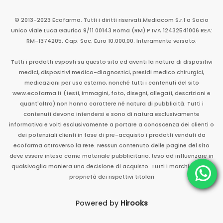
© 2013-2023 Ecofarma. Tutti i diritti riservati.
Mediacom S.r.l
a Socio
Unico
viale Luca Gaurico 9/11
00143
Roma
(RM)
P.IVA
12432541006
REA:
RM-1374205. Cap. Soc. Euro 10.000,00. Interamente versato.
Tutti i prodotti esposti su questo sito ed aventi la natura di dispositivi
medici, dispositivi medico-diagnostici, presidi medico chirurgici,
medicazioni per uso esterno, nonché tutti i contenuti del sito
www.ecofarma.it (testi, immagini, foto, disegni, allegati, descrizioni e
quant'altro) non hanno carattere né natura di pubblicità. Tutti i
contenuti devono intendersi e sono di natura esclusivamente
informativa e volti esclusivamente a portare a conoscenza dei clienti o
dei potenziali clienti in fase di pre-acquisto i prodotti venduti da
ecofarma attraverso la rete. Nessun contenuto delle pagine del sito
deve essere inteso come materiale pubblicitario, teso ad influenzare in
qualsivoglia maniera una decisione di acquisto. Tutti i marchi sono di
proprietà dei rispettivi titolari
Powered by
Hirooks