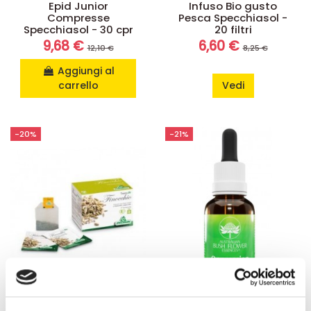
Epid Junior
Infuso Bio gusto
Compresse
Pesca Specchiasol -
Specchiasol - 30 cpr
20 filtri
9,68 €
6,60 €
12,10 €
8,25 €
Aggiungi al
carrello
Vedi
-20%
-21%