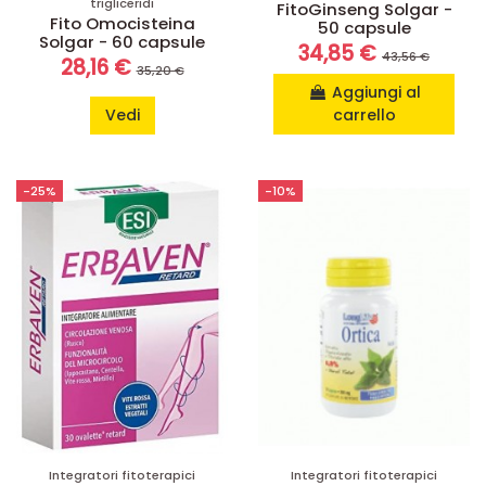
trigliceridi
FitoGinseng Solgar -
Fito Omocisteina
50 capsule
Solgar - 60 capsule
34,85 €
43,56 €
28,16 €
35,20 €
Aggiungi al
Vedi
carrello
-25%
-10%
Integratori fitoterapici
Integratori fitoterapici