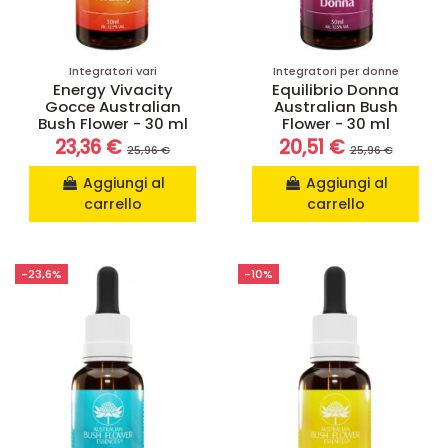
Integratori vari
Integratori per donne
Energy Vivacity
Equilibrio Donna
Gocce Australian
Australian Bush
Bush Flower - 30 ml
Flower - 30 ml
23,36 €
20,51 €
25,96 €
25,96 €
Aggiungi al
Aggiungi al
carrello
carrello
-23,6%
-10%