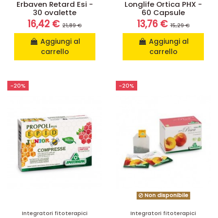
Erbaven Retard Esi -
Longlife Ortica PHX -
30 ovalette
60 Capsule
16,42 €
13,76 €
21,89 €
15,29 €
Aggiungi al
Aggiungi al
carrello
carrello
-20%
-20%
Non disponibile
Integratori fitoterapici
Integratori fitoterapici