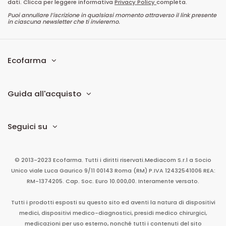
dati. Clicca per leggere informativa
Privacy Policy
completa.
Puoi annullare l’iscrizione in qualsiasi momento attraverso il link presente
in ciascuna newsletter che ti invieremo.
Ecofarma
Guida all'acquisto
Seguici su
© 2013-2023 Ecofarma. Tutti i diritti riservati.
Mediacom S.r.l
a Socio
Unico
viale Luca Gaurico 9/11
00143
Roma
(RM)
P.IVA
12432541006
REA:
RM-1374205. Cap. Soc. Euro 10.000,00. Interamente versato.
Tutti i prodotti esposti su questo sito ed aventi la natura di dispositivi
medici, dispositivi medico-diagnostici, presidi medico chirurgici,
medicazioni per uso esterno, nonché tutti i contenuti del sito