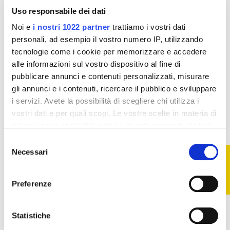
Integratori fitoterapici
Integratori fitoterapici
Uso responsabile dei dati
Tisana Bio Finocchio
Oppression Free
Specchiasol - 20 filtri
Australian Bush
Noi e
i nostri 1022 partner
trattiamo i vostri dati
Flower - 30 ml
6,42 €
8,03 €
personali, ad esempio il vostro numero IP, utilizzando
20,51 €
25,96 €
tecnologie come i cookie per memorizzare e accedere
Aggiungi al
Aggiungi al
alle informazioni sul vostro dispositivo al fine di
carrello
carrello
pubblicare annunci e contenuti personalizzati, misurare
gli annunci e i contenuti, ricercare il pubblico e sviluppare
i servizi. Avete la possibilità di scegliere chi utilizza i
-21%
-21%
vostri dati e per quali scopi. Le vostre scelte in materia di
privacy sono applicabili solo su questa proprietà digitale
in cui avete effettuato le vostre scelte. È possibile
Selezione
modificare o revocare il proprio consenso in qualsiasi
Necessari
FILTRO
del
momento dalla Dichiarazione sui cookie o facendo clic
consenso
sull'icona di attivazione della privacy.
Preferenze
Con il tuo consenso, vorremmo anche:
raccogliere informazioni sulla tua posizione
Statistiche
Non disponibile
geografica, con un'approssimazione di qualche