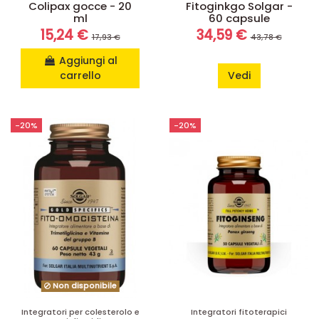
Colipax gocce - 20
Fitoginkgo Solgar -
ml
60 capsule
15,24 €
34,59 €
17,93 €
43,78 €
Aggiungi al
carrello
Vedi
-20%
-20%
Non disponibile
Integratori per colesterolo e
Integratori fitoterapici