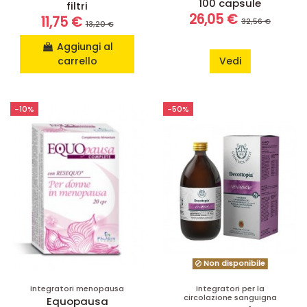
100 capsule
filtri
26,05 €
11,75 €
32,56 €
13,20 €
Aggiungi al
carrello
Vedi
-10%
-50%
Non disponibile
Integratori menopausa
Integratori per la
circolazione sanguigna
Equopausa