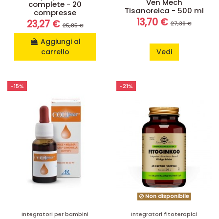
Ven Mech
complete - 20
Tisanoreica - 500 ml
compresse
13,70 €
23,27 €
27,39 €
25,85 €
Aggiungi al
carrello
Vedi
-15%
-21%
Non disponibile
Integratori per bambini
Integratori fitoterapici