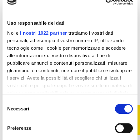
8,90 €
9,89 €
Aggiungi al
Aggiungi al
Uso responsabile dei dati
carrello
carrello
Noi e
i nostri 1022 partner
trattiamo i vostri dati
personali, ad esempio il vostro numero IP, utilizzando
tecnologie come i cookie per memorizzare e accedere
alle informazioni sul vostro dispositivo al fine di
pubblicare annunci e contenuti personalizzati, misurare
gli annunci e i contenuti, ricercare il pubblico e sviluppare
i servizi. Avete la possibilità di scegliere chi utilizza i
vostri dati e per quali scopi. Le vostre scelte in materia di
privacy sono applicabili solo su questa proprietà digitale
in cui avete effettuato le vostre scelte. È possibile
Selezione
modificare o revocare il proprio consenso in qualsiasi
Necessari
FILTRO
del
momento dalla Dichiarazione sui cookie o facendo clic
consenso
Veloci
sull'icona di attivazione della privacy.
Preferenze
Ogni ordine viene elaborato in tempi brevissimi e
consegnato in 48h
Con il tuo consenso, vorremmo anche: