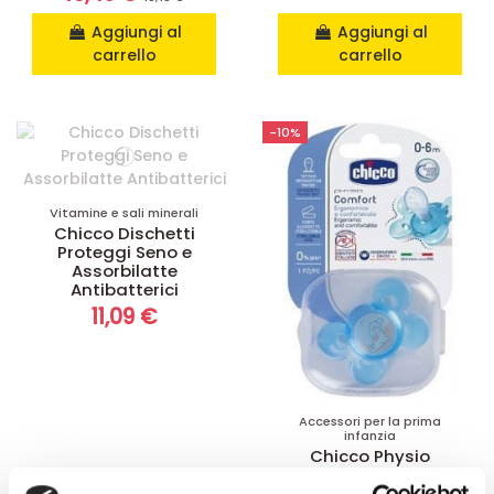
Aggiungi al
Aggiungi al
carrello
carrello
-10%
Vitamine e sali minerali
Chicco Dischetti
Proteggi Seno e
Assorbilatte
Antibatterici
11,09 €
Accessori per la prima
infanzia
Chicco Physio
Comfort succhietto
0-6 mesi