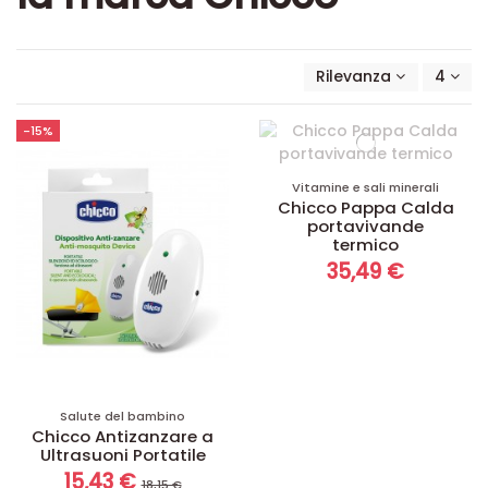
Rilevanza
4
-15%
Vitamine e sali minerali
Chicco Pappa Calda
portavivande
termico
35,49 €
Salute del bambino
Chicco Antizanzare a
Ultrasuoni Portatile
15,43 €
18,15 €