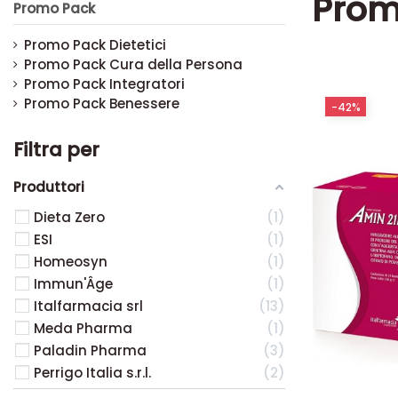
Prom
Promo Pack
Promo Pack Dietetici
Promo Pack Cura della Persona
Promo Pack Integratori
Promo Pack Benessere
-42%
-42%
Filtra per
Produttori
Dieta Zero
1
ESI
1
Homeosyn
1
Immun'Âge
1
Italfarmacia srl
13
Meda Pharma
1
Paladin Pharma
3
Perrigo Italia s.r.l.
2