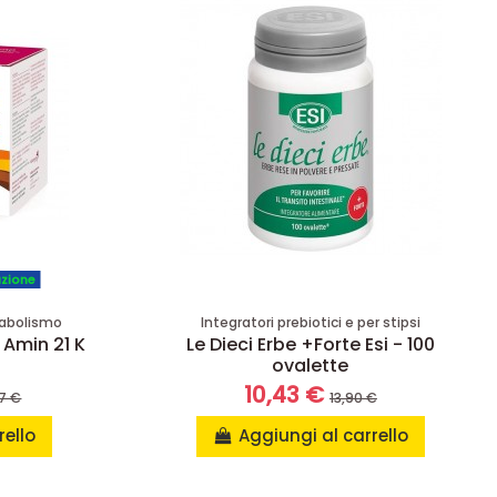
azione
tabolismo
Integratori prebiotici e per stipsi
 Amin 21 K
Le Dieci Erbe +Forte Esi - 100
ovalette
10,43 €
7 €
13,90 €
rello
Aggiungi al carrello