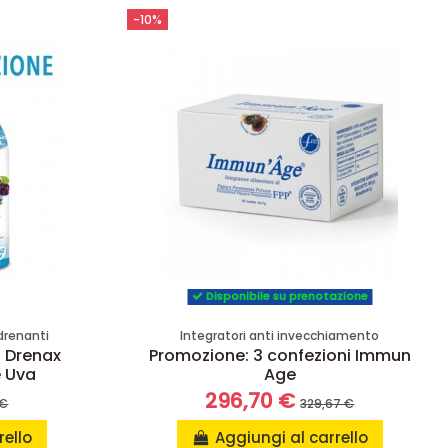
-10%
Disponibile su prenotazione
 drenanti
Integratori anti invecchiamento
i Drenax
Promozione: 3 confezioni Immun
e Uva
Age
296,70 €
 €
329,67 €
rello
Aggiungi al carrello