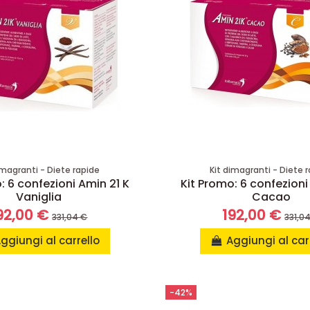
imagranti - Diete rapide
Kit dimagranti - Diete 
: 6 confezioni Amin 21 K
Kit Promo: 6 confezioni
Vaniglia
Cacao
92,00 €
192,00 €
331,04 €
331,0
ggiungi al carrello
Aggiungi al car
-42%