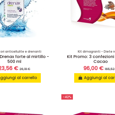
ori anticellulite e drenanti
Kit dimagranti - Diete 
renax forte al mirtillo -
Kit Promo: 3 confezioni
500 ml
Cacao
23,56 €
96,00 €
26,18 €
165,52
ggiungi al carrello
Aggiungi al car
-42%