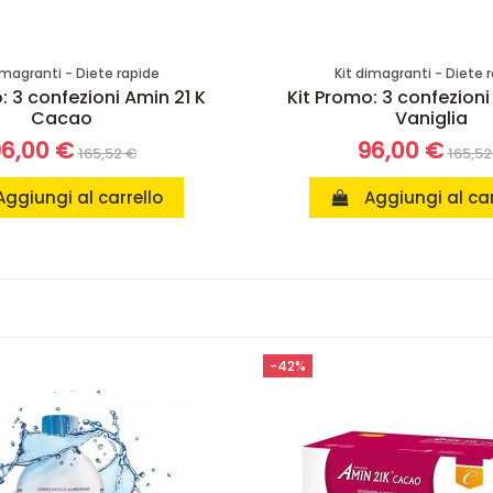
imagranti - Diete rapide
Kit dimagranti - Diete 
: 3 confezioni Amin 21 K
Kit Promo: 3 confezioni
Cacao
Vaniglia
6,00 €
96,00 €
165,52 €
165,52
Aggiungi al carrello
Aggiungi al car
-42%