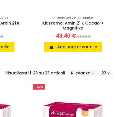
rapide
Integratori per dimagrire
 Amin 21 K
Kit Promo: Amin 21 K Cacao +
Magnifiko
43,40 €
 €
62,00 €
rello
Aggiungi al carrello
Visualizzati 1-23 su 23 articoli
Rilevanza
23
-42%