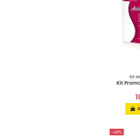
Kit d
Kit Promo
1
A
-42%