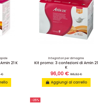
rapide
Integratori per dimagrire
 Amin 21 K
Kit promo: 3 confezioni di Amin 21
K
96,00 €
4 €
165,52 €
rello
Aggiungi al carrello
-25%