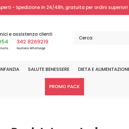
erti - Spedizione in 24/48h, gratuita per ordini superior
nici e assistenza clienti
054
342 8269219
tuito
Numero WhatsApp
INFANZIA
SALUTE BENESSERE
DIETA E ALIMENTAZION
PROMO PACK