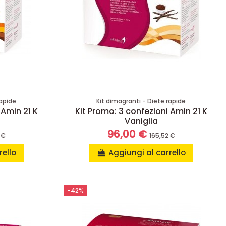
rapide
Kit dimagranti - Diete rapide
 Amin 21 K
Kit Promo: 3 confezioni Amin 21 K
Vaniglia
96,00 €
 €
165,52 €
rello
Aggiungi al carrello
-42%