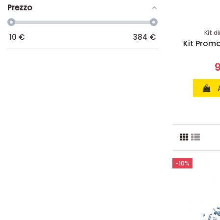
Prezzo
Integratori per dieta e metabolismo
Kit d
10
€
384
€
Kit Promo: 9 confezioni Amin 21 K
Kit Promo
Cacao
288,00 €
9
496,55 €
Aggiungi al carrello
-10%