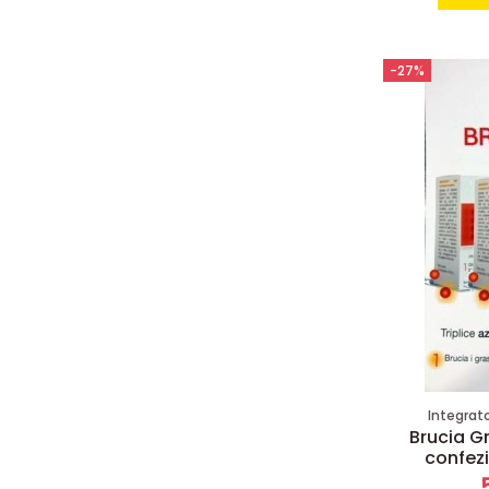
-27%
Integrat
Brucia G
confez