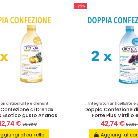
-25%
ori anticellulite e drenanti
Integratori anticellulite e
Confezione di Drenax
Doppia Confezione d
us Esotico gusto Ananas
Forte Plus Mirtillo 
42,74 €
42,74 €
56,98 €
56,98
ggiungi al carrello
Aggiungi al car