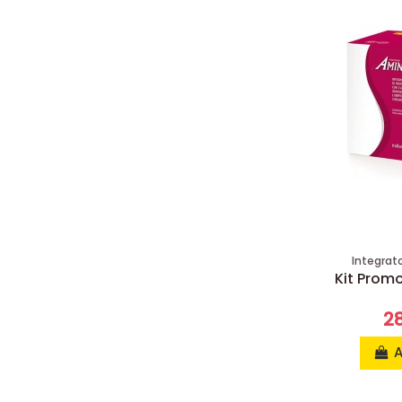
Integrat
Kit Promo
2
A