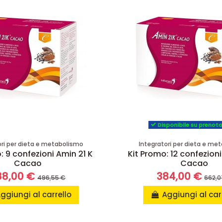
Disponibile su prenot
ori per dieta e metabolismo
Integratori per dieta e me
: 9 confezioni Amin 21 K
Kit Promo: 12 confezioni
Cacao
Cacao
88,00 €
384,00 €
496,55 €
662,0
ggiungi al carrello
Aggiungi al car