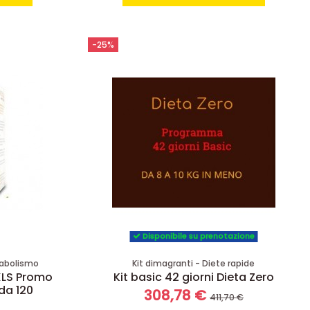
-25%
Disponibile su prenotazione
tabolismo
Kit dimagranti - Diete rapide
XLS Promo
Kit basic 42 giorni Dieta Zero
 da 120
308,78 €
411,70 €