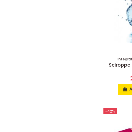
Integrat
Sciroppo D
A
-42%