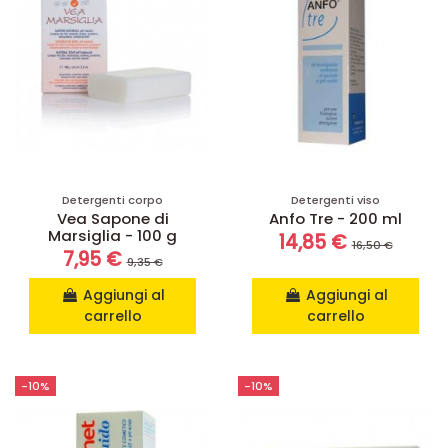
Detergenti corpo
Detergenti viso
Vea Sapone di
Anfo Tre - 200 ml
Marsiglia - 100 g
14,85 €
16,50 €
7,95 €
9,35 €
Aggiungi al
Aggiungi al
carrello
carrello
-10%
-10%