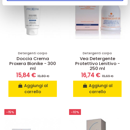
pubblicità e social media, i quali potrebbero combinarle
con altre informazioni che ha fornito loro o che hanno
raccolto dal suo utilizzo dei loro servizi.
Detergenti corpo
Detergenti corpo
Doccia Crema
Vea Detergente
Proxera Bionike - 300
Protettivo Lenitivo -
ml
250 ml
15,84 €
16,74 €
19,80 €
19,69 €
Aggiungi al
Aggiungi al
carrello
carrello
-15%
-10%