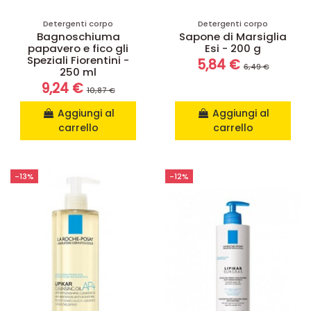
Detergenti corpo
Detergenti corpo
Bagnoschiuma
Sapone di Marsiglia
papavero e fico gli
Esi - 200 g
Speziali Fiorentini -
5,84 €
6,49 €
250 ml
9,24 €
10,87 €
Aggiungi al
Aggiungi al
carrello
carrello
-13%
-12%