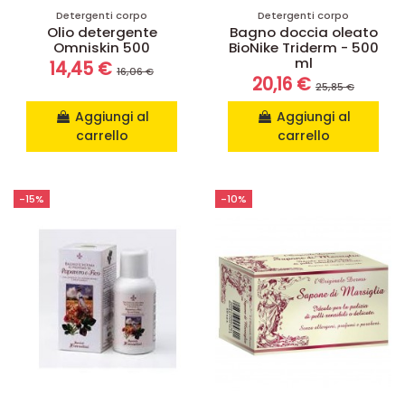
Detergenti corpo
Detergenti corpo
Olio detergente
Bagno doccia oleato
Omniskin 500
BioNike Triderm - 500
ml
14,45 €
16,06 €
20,16 €
25,85 €
Aggiungi al
Aggiungi al
carrello
carrello
-15%
-10%