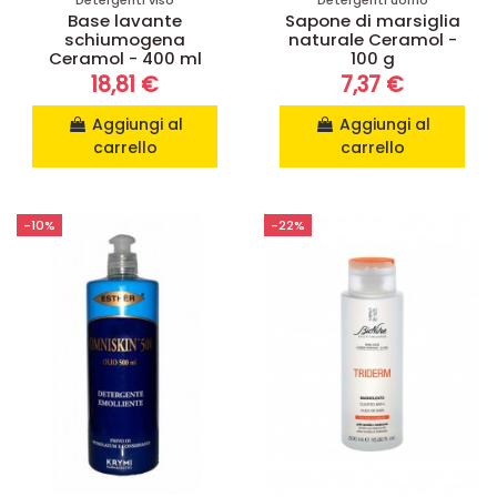
Base lavante
Sapone di marsiglia
schiumogena
naturale Ceramol -
Ceramol - 400 ml
100 g
18,81 €
7,37 €
Aggiungi al
Aggiungi al
carrello
carrello
-10%
-22%