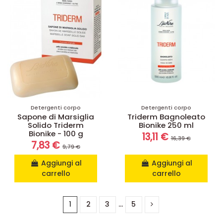
Detergenti corpo
Detergenti corpo
Sapone di Marsiglia
Triderm Bagnoleato
Solido Triderm
Bionike 250 ml
Bionike - 100 g
13,11 €
16,39 €
7,83 €
9,79 €
Aggiungi al
Aggiungi al
carrello
carrello
1
2
3
…
5