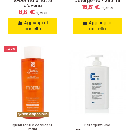
A-Derma al latte
Detergente - 250 ml
d'avena
15,51 €
19,63 €
8,81 €
9,79 €
Aggiungi al
Aggiungi al
carrello
carrello
-47%
Non disponibile
Igienizzanti e detergenti
Detergenti viso
mani