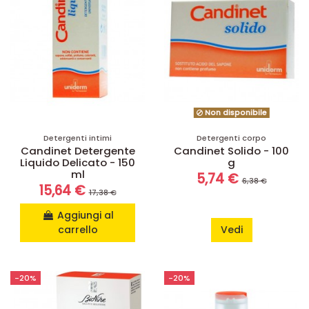
Non disponibile
Detergenti intimi
Detergenti corpo
Candinet Detergente
Candinet Solido - 100
Liquido Delicato - 150
g
ml
5,74 €
6,38 €
15,64 €
17,38 €
Aggiungi al
carrello
Vedi
-20%
-20%