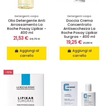
Detergenti corpo
Detergenti corpo
Olio Detergente Anti
Doccia Crema
Arrossamento La
Concentrato
Roche Posay Lipikar -
Antisecchezza La
400 ml
Roche Posay Lipikar
Surgras - 400 ml
21,53 €
24,75 €
19,25 €
21,88 €
Aggiungi al
Aggiungi al
carrello
carrello
-10%