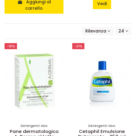
Aggiungi al
Vedi
carrello
Rilevanza
24
-10%
-21%
Detergenti viso
Detergenti viso
Pane dermatologico
Cetaphil Emulsione