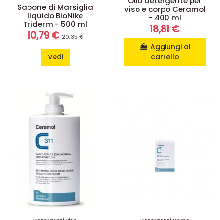
Olio detergente per
Sapone di Marsiglia
viso e corpo Ceramol
liquido BioNike
- 400 ml
Triderm - 500 ml
18,81 €
10,79 €
20,35 €
Aggiungi al
Vedi
carrello
Detergenti viso
Detergenti uomo