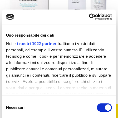
Detergenti viso
Detergenti corpo
Uso responsabile dei dati
Sapone Anti
Shampoo Doccia
Secchezza La Roche
Ceramol - 200 ml
Noi e
i nostri 1022 partner
trattiamo i vostri dati
Posay Lipikar
14,63 €
Surgras - 150 g
personali, ad esempio il vostro numero IP, utilizzando
10,78 €
tecnologie come i cookie per memorizzare e accedere
11,98 €
alle informazioni sul vostro dispositivo al fine di
Aggiungi al
Aggiungi al
pubblicare annunci e contenuti personalizzati, misurare
carrello
carrello
gli annunci e i contenuti, ricercare il pubblico e sviluppare
i servizi. Avete la possibilità di scegliere chi utilizza i
vostri dati e per quali scopi. Le vostre scelte in materia di
-59%
-20%
privacy sono applicabili solo su questa proprietà digitale
in cui avete effettuato le vostre scelte. È possibile
Selezione
modificare o revocare il proprio consenso in qualsiasi
Necessari
FILTRO
del
momento dalla Dichiarazione sui cookie o facendo clic
consenso