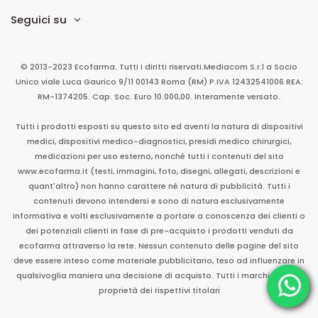
Seguici su
© 2013-2023 Ecofarma. Tutti i diritti riservati.
Mediacom S.r.l
a Socio
Unico
viale Luca Gaurico 9/11
00143
Roma
(RM)
P.IVA
12432541006
REA:
RM-1374205. Cap. Soc. Euro 10.000,00. Interamente versato.
Tutti i prodotti esposti su questo sito ed aventi la natura di dispositivi
medici, dispositivi medico-diagnostici, presidi medico chirurgici,
medicazioni per uso esterno, nonché tutti i contenuti del sito
www.ecofarma.it (testi, immagini, foto, disegni, allegati, descrizioni e
quant'altro) non hanno carattere né natura di pubblicità. Tutti i
contenuti devono intendersi e sono di natura esclusivamente
informativa e volti esclusivamente a portare a conoscenza dei clienti o
dei potenziali clienti in fase di pre-acquisto i prodotti venduti da
ecofarma attraverso la rete. Nessun contenuto delle pagine del sito
deve essere inteso come materiale pubblicitario, teso ad influenzare in
qualsivoglia maniera una decisione di acquisto. Tutti i marchi sono di
proprietà dei rispettivi titolari