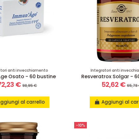
atori anti invecchiamento
Integratori anti invecch
ge Osato - 60 bustine
Resveratrox Solgar - 6
72,23 €
52,62 €
98,95 €
65,78
ggiungi al carrello
Aggiungi al car
-10%