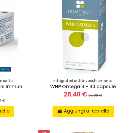
azione
iamento
Integratori anti invecchiamento
oni Immun
WHP Omega 3 - 30 capsule
26,40 €
33,00 €
7 €
rello
Aggiungi al carrello