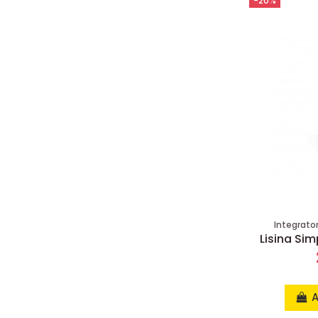
-20%
Integratori
Lisina Sim
A