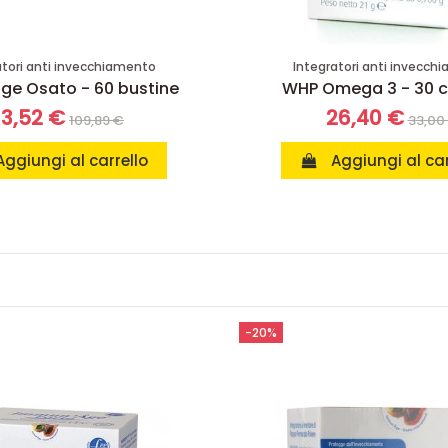
atori anti invecchiamento
Integratori anti invecch
e Osato - 60 bustine
WHP Omega 3 - 30 c
3,52 €
26,40 €
109,89 €
33,00
Aggiungi al carrello
Aggiungi al car
-20%