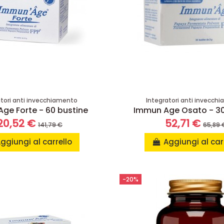
atori anti invecchiamento
Integratori anti invecch
ge Forte - 60 bustine
Immun Age Osato - 30
20,52 €
52,71 €
141,79 €
65,89 
ggiungi al carrello
Aggiungi al car
-20%