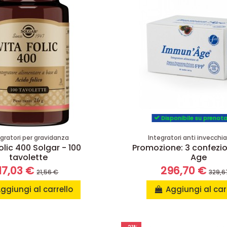
Disponibile su prenot
egratori per gravidanza
Integratori anti invecch
olic 400 Solgar - 100
Promozione: 3 confezi
tavolette
Age
17,03 €
296,70 €
21,56 €
329,6
ggiungi al carrello
Aggiungi al car