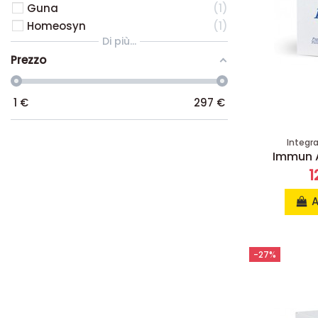
Guna
1
Homeosyn
1
Di più...
Prezzo
1
€
297
€
Integr
Immun A
1
A
-27%