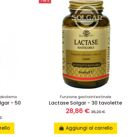
-18%
tabolismo
Funzione gastrointestinale
lgar - 50
Lactase Solgar - 30 tavolette
28,86 €
35,20 €
 €
rello
Aggiungi al carrello