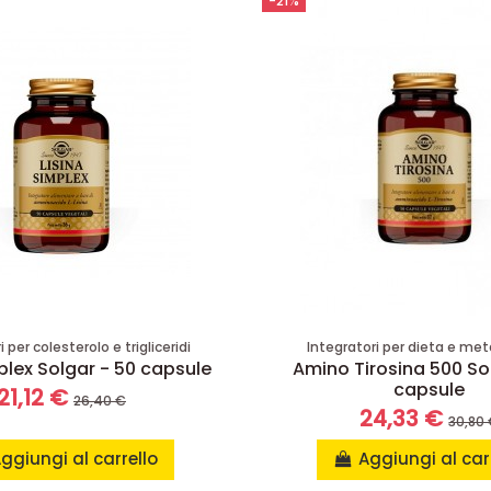
-21%
 per colesterolo e trigliceridi
Integratori per dieta e me
plex Solgar - 50 capsule
Amino Tirosina 500 So
capsule
21,12 €
26,40 €
24,33 €
30,80
ggiungi al carrello
Aggiungi al car