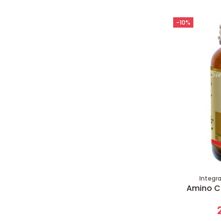
-10%
Integr
Amino Ci