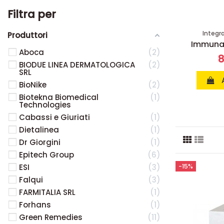
Filtra per
Integr
Produttori
Disponibile su prenotazione
Immunag
Integratori anti invecchiamento
Aboca
2
Promozione: 3 confezioni Immun
8
BIODUE LINEA DERMATOLOGICA
2
Age
SRL
296,70 €
329,67 €
BioNike
2
Biotekna Biomedical
1
Aggiungi al carrello
Technologies
Cabassi e Giuriati
1
Dietalinea
1
Dr Giorgini
1
Epitech Group
6
ESI
3
-15%
Falqui
3
FARMITALIA SRL
1
Forhans
1
Green Remedies
11