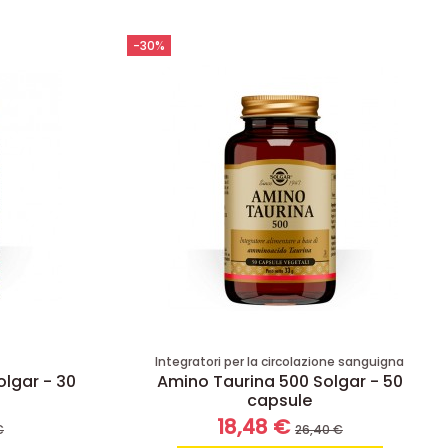
-30%
Integratori per la circolazione sanguigna
lgar - 30
Amino Taurina 500 Solgar - 50
capsule
18,48 €
€
26,40 €