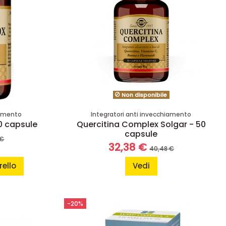
Non disponibile
iamento
Integratori anti invecchiamento
0 capsule
Quercitina Complex Solgar - 50
capsule
 €
32,38 €
40,48 €
rello
Vedi
-20%