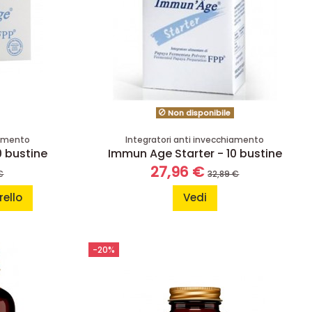
Non disponibile
iamento
Integratori anti invecchiamento
 bustine
Immun Age Starter - 10 bustine
27,96 €
€
32,89 €
rello
Vedi
-20%