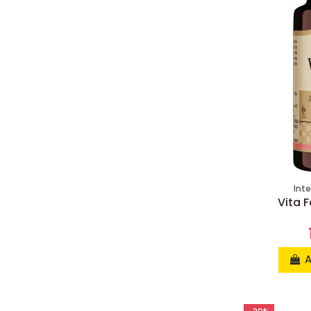
Int
Vita F
A