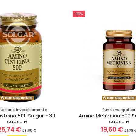
-10%
Non disponibile
Non disponibile
atori anti invecchiamento
Funzione epatica
steina 500 Solgar - 30
Amino Metionina 500 So
capsule
capsule
25,74 €
19,60 €
28,60 €
21,78 