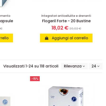
iamento
Integratori anticellulite e drenanti
apsule
Flogeril Forte - 20 Bustine
18,02 €
 €
20,02 €
rello
Aggiungi al carrello
Visualizzati 1-24 su 118 articoli
Rilevanza
24
-15%