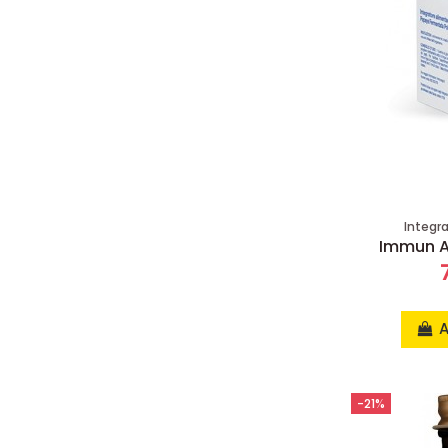
Integr
Immun A
A
-21%