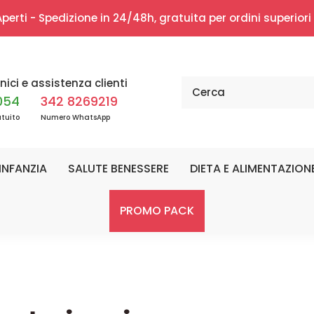
erti - Spedizione in 24/48h, gratuita per ordini superior
nici e assistenza clienti
054
342 8269219
tuito
Numero WhatsApp
INFANZIA
SALUTE BENESSERE
DIETA E ALIMENTAZION
PROMO PACK