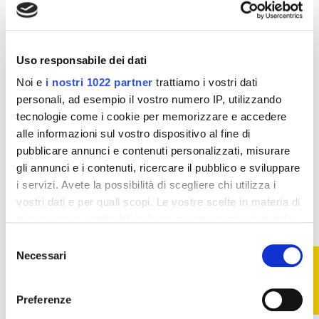
Cioccolato 400 gr
gr
30,40 €
30,40 €
38,00 €
38,00 €
Aggiungi al
Aggiungi al
carrello
carrello
Uso responsabile dei dati
Noi e
i nostri 1022 partner
trattiamo i vostri dati
personali, ad esempio il vostro numero IP, utilizzando
-10%
-10%
tecnologie come i cookie per memorizzare e accedere
alle informazioni sul vostro dispositivo al fine di
pubblicare annunci e contenuti personalizzati, misurare
gli annunci e i contenuti, ricercare il pubblico e sviluppare
i servizi. Avete la possibilità di scegliere chi utilizza i
vostri dati e per quali scopi. Le vostre scelte in materia di
privacy sono applicabili solo su questa proprietà digitale
in cui avete effettuato le vostre scelte. È possibile
Selezione
modificare o revocare il proprio consenso in qualsiasi
Necessari
FILTRO
del
momento dalla Dichiarazione sui cookie o facendo clic
consenso
sull'icona di attivazione della privacy.
Dieta e Alimentazione
Bevande dietetiche
Preferenze
Bevanda gusto
Crema di verdure 4