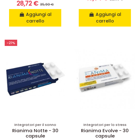
28,72 €
35,90 €
Aggiungi al
Aggiungi al
carrello
carrello
-21%
Integratori per il sonno
Integratori per lo stress
Rianima Notte - 30
Rianima Evolve - 30
capsule
capsule