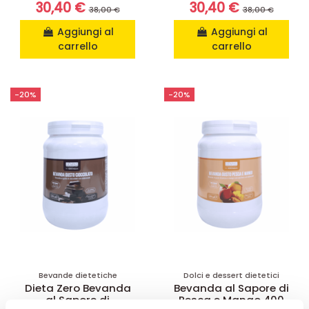
30,40 €
30,40 €
38,00 €
38,00 €
Aggiungi al
Aggiungi al
carrello
carrello
-20%
-20%
Bevande dietetiche
Dolci e dessert dietetici
Dieta Zero Bevanda
Bevanda al Sapore di
al Sapore di
Pesca e Mango 400