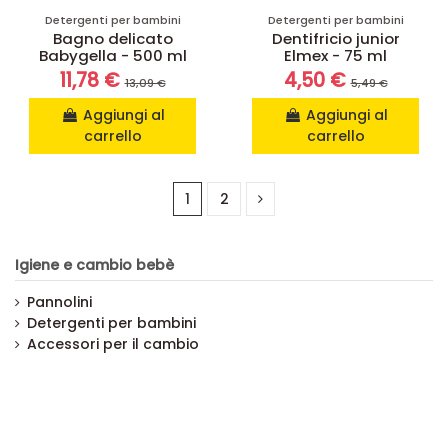
Detergenti per bambini
Detergenti per bambini
Bagno delicato
Dentifricio junior
Babygella - 500 ml
Elmex - 75 ml
11,78 €
4,50 €
13,09 €
5,49 €
Aggiungi al
Aggiungi al
carrello
carrello
1
2
Igiene e cambio bebè
Pannolini
Detergenti per bambini
Accessori per il cambio