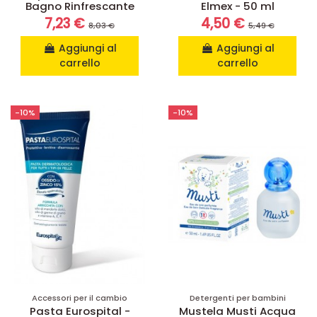
Bagno Rinfrescante
Elmex - 50 ml
7,23 €
4,50 €
8,03 €
5,49 €
Aggiungi al
Aggiungi al
carrello
carrello
-10%
-10%
Accessori per il cambio
Detergenti per bambini
Pasta Eurospital -
Mustela Musti Acqua