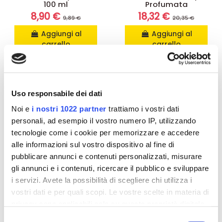
100 ml
Profumata
8,90 €
18,32 €
9,89 €
20,35 €
Aggiungi al
Aggiungi al
carrello
carrello
-10%
-10%
Uso responsabile dei dati
Noi e
i nostri 1022 partner
trattiamo i vostri dati
personali, ad esempio il vostro numero IP, utilizzando
tecnologie come i cookie per memorizzare e accedere
alle informazioni sul vostro dispositivo al fine di
pubblicare annunci e contenuti personalizzati, misurare
gli annunci e i contenuti, ricercare il pubblico e sviluppare
i servizi. Avete la possibilità di scegliere chi utilizza i
vostri dati e per quali scopi. Le vostre scelte in materia di
privacy sono applicabili solo su questa proprietà digitale
Detergenti per bambini
Detergenti per bambini
in cui avete effettuato le vostre scelte. È possibile
Euphidra Amido Mio
Benederma Olio
Selezione