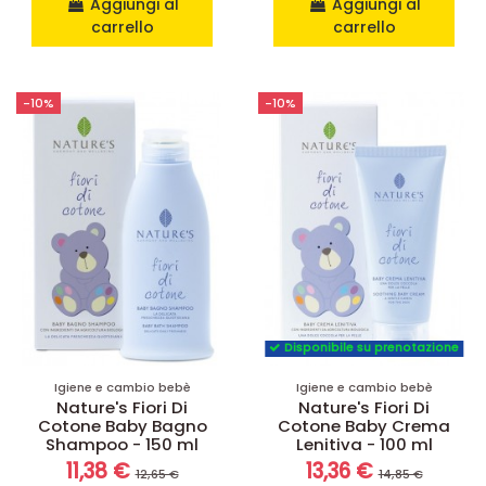
Aggiungi al
Aggiungi al
carrello
carrello
-10%
-10%
Disponibile su prenotazione
Igiene e cambio bebè
Igiene e cambio bebè
Nature's Fiori Di
Nature's Fiori Di
Cotone Baby Bagno
Cotone Baby Crema
Shampoo - 150 ml
Lenitiva - 100 ml
11,38 €
13,36 €
12,65 €
14,85 €