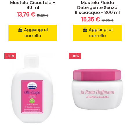
Mustela Cicastela -
Mustela Fluido
40 ml
Detergente Senza
Risciacquo - 300 ml
13,76 €
15,29 €
15,35 €
17,05 €
Aggiungi al
Aggiungi al
carrello
carrello
-10%
-10%