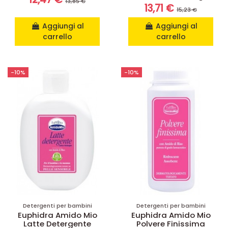
13,85 €
13,71 €
15,23 €
Aggiungi al
Aggiungi al
carrello
carrello
-10%
-10%
Detergenti per bambini
Detergenti per bambini
Euphidra Amido Mio
Euphidra Amido Mio
Latte Detergente
Polvere Finissima