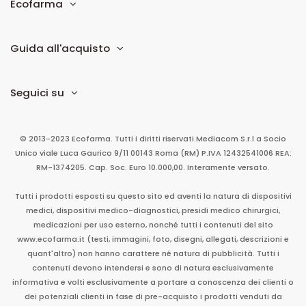
Ecofarma
Guida all'acquisto
Seguici su
© 2013-2023 Ecofarma. Tutti i diritti riservati.
Mediacom S.r.l
a Socio
Unico
viale Luca Gaurico 9/11
00143
Roma
(RM)
P.IVA
12432541006
REA:
RM-1374205. Cap. Soc. Euro 10.000,00. Interamente versato.
Tutti i prodotti esposti su questo sito ed aventi la natura di dispositivi
medici, dispositivi medico-diagnostici, presidi medico chirurgici,
medicazioni per uso esterno, nonché tutti i contenuti del sito
www.ecofarma.it (testi, immagini, foto, disegni, allegati, descrizioni e
quant'altro) non hanno carattere né natura di pubblicità. Tutti i
contenuti devono intendersi e sono di natura esclusivamente
informativa e volti esclusivamente a portare a conoscenza dei clienti o
dei potenziali clienti in fase di pre-acquisto i prodotti venduti da