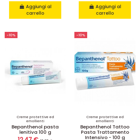
Aggiungi al
Aggiungi al
carrello
carrello
-10%
-10%
Creme protettive ed
Creme protettive ed
emollienti
emollienti
Bepanthenol pasta
Bepanthenol Tattoo
lenitiva 100 g
Pasta Trattamento
Intensivo - 100 g
12,47 €