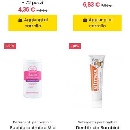
- 72 pezzi
6,83 €
7,59 €
4,36 €
4,84 €
Aggiungi al
Aggiungi al
carrello
carrello
-10%
-18%
Detergenti per bambini
Detergenti per bambini
Euphidra Amido Mio
Dentifricio Bambini