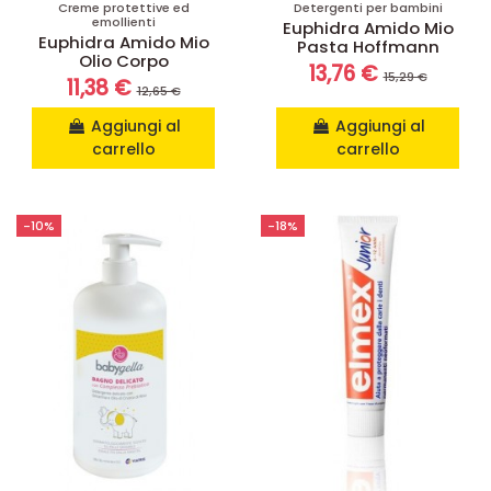
Creme protettive ed
Detergenti per bambini
emollienti
Euphidra Amido Mio
Euphidra Amido Mio
Pasta Hoffmann
Olio Corpo
13,76 €
15,29 €
11,38 €
12,65 €
Aggiungi al
Aggiungi al
carrello
carrello
-10%
-18%