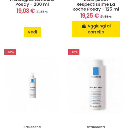
Posay - 200 ml
Respectissime La
Roche Posay - 125 ml
19,03 €
21,88 €
19,25 €
21,88 €
Aggiungi al
Vedi
carrello
-13%
-12%
Struccanti
Struccanti