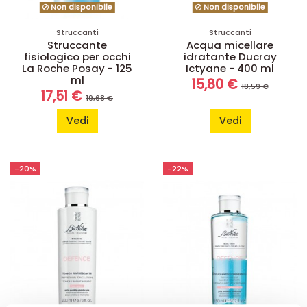
Non disponibile
Non disponibile
Struccanti
Struccanti
Struccante
Acqua micellare
fisiologico per occhi
idratante Ducray
La Roche Posay - 125
Ictyane - 400 ml
ml
15,80 €
18,59 €
17,51 €
19,68 €
Vedi
Vedi
-20%
-22%