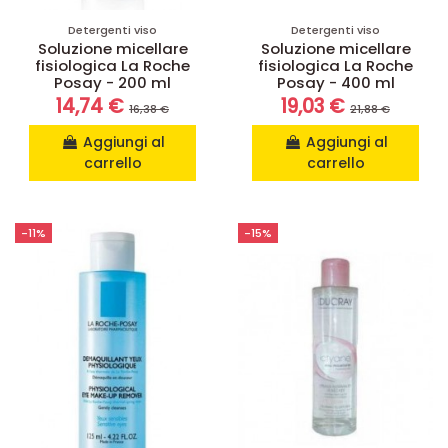
Detergenti viso
Detergenti viso
Soluzione micellare
Soluzione micellare
fisiologica La Roche
fisiologica La Roche
Posay - 200 ml
Posay - 400 ml
14,74 €
19,03 €
16,38 €
21,88 €
Aggiungi al
Aggiungi al
carrello
carrello
-11%
-15%