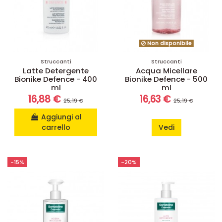
Non disponibile
Struccanti
Struccanti
Latte Detergente
Acqua Micellare
Bionike Defence - 400
Bionike Defence - 500
ml
ml
16,88 €
16,63 €
25,19 €
25,19 €
Aggiungi al
carrello
Vedi
-15%
-20%