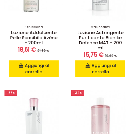
Struccanti
Struccanti
Lozione Addolcente
Lozione Astringente
Pelle Sensibile Avène
Purificante Bionike
- 200ml
Defence MAT - 200
ml
18,61 €
21,89 €
15,75 €
19,69 €
Aggiungi al
Aggiungi al
carrello
carrello
-33%
-34%