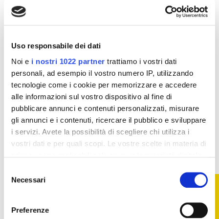
Disponibile su prenotazione
Struccanti
Struccanti
Lozione Tonica
Lozione Bifasica
Rinfrescante Bionike
Struccante Occhi
Uso responsabile dei dati
Defence - 200 ml
Bionike Defence - 150
Noi e
i nostri 1022 partner
trattiamo i vostri dati
ml
15,75 €
19,69 €
16,22 €
personali, ad esempio il vostro numero IP, utilizzando
20,79 €
tecnologie come i cookie per memorizzare e accedere
Aggiungi al
Aggiungi al
alle informazioni sul vostro dispositivo al fine di
carrello
carrello
pubblicare annunci e contenuti personalizzati, misurare
gli annunci e i contenuti, ricercare il pubblico e sviluppare
i servizi. Avete la possibilità di scegliere chi utilizza i
-22%
-10%
vostri dati e per quali scopi. Le vostre scelte in materia di
privacy sono applicabili solo su questa proprietà digitale
in cui avete effettuato le vostre scelte. È possibile
Selezione
modificare o revocare il proprio consenso in qualsiasi
Necessari
FILTRO
del
momento dalla Dichiarazione sui cookie o facendo clic
consenso
sull'icona di attivazione della privacy.
Preferenze