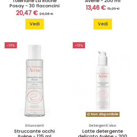
Toleriane La Roche
Avène - 200 ml
Posay - 30 flaconcini
13,46 €
15,29 €
20,47 €
24,08 €
Vedi
Vedi
-13%
-13%
Non disponibile
Struccanti
Detergenti viso
Struccante occhi
Latte detergente
Avène - 125 ml
delicato Avène - 200