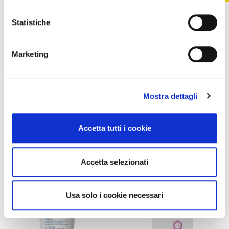
Con il tuo consenso, vorremmo anche:
raccogliere informazioni sulla tua posizione
Statistiche
geografica, con un'approssimazione di qualche
metro,
Struccanti
Struccanti
Marketing
Mousse Detergente
Daily Soluzione
Identificare il tuo dispositivo, scansionandolo
Bionike Defence - 150
Micellare 250ml-
attivamente alla ricerca di caratteristiche specifiche
ml
RIlastil
(impronte digitali).
15,36 €
15,74 €
19,69 €
17,49 €
Mostra dettagli
Approfondisci come vengono elaborati i tuoi dati personali
Aggiungi al
Aggiungi al
e imposta le tue preferenze nella
sezione dettagli
. Puoi
carrello
carrello
modificare o ritirare il tuo consenso in qualsiasi momento
Accetta tutti i cookie
dalla Dichiarazione sui cookie.
-10%
-10%
Utilizziamo i cookie per personalizzare contenuti ed
Accetta selezionati
annunci, per fornire funzionalità dei social media e per
analizzare il nostro traffico. Condividiamo inoltre
informazioni sul modo in cui utilizza il nostro sito con i
Usa solo i cookie necessari
nostri partner che si occupano di analisi dei dati web,
pubblicità e social media, i quali potrebbero combinarle