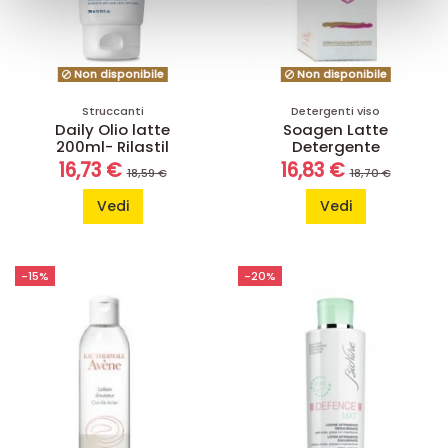
con altre informazioni che ha fornito loro o che hanno
raccolto dal suo utilizzo dei loro servizi.
Non disponibile
Non disponibile
Struccanti
Detergenti viso
Daily Olio latte
Soagen Latte
200ml- Rilastil
Detergente
16,73 €
16,83 €
18,59 €
18,70 €
Vedi
Vedi
-15%
-20%