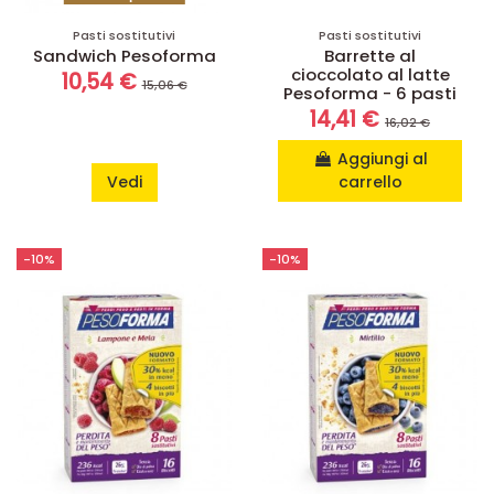
Pasti sostitutivi
Pasti sostitutivi
Sandwich Pesoforma
Barrette al
cioccolato al latte
10,54 €
15,06 €
Pesoforma - 6 pasti
14,41 €
16,02 €
Aggiungi al
Vedi
carrello
-10%
-10%