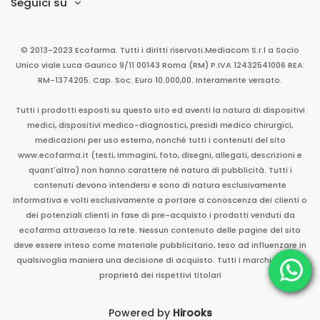
Seguici su
© 2013-2023 Ecofarma. Tutti i diritti riservati.
Mediacom S.r.l
a Socio
Unico
viale Luca Gaurico 9/11
00143
Roma
(RM)
P.IVA
12432541006
REA:
RM-1374205. Cap. Soc. Euro 10.000,00. Interamente versato.
Tutti i prodotti esposti su questo sito ed aventi la natura di dispositivi
medici, dispositivi medico-diagnostici, presidi medico chirurgici,
medicazioni per uso esterno, nonché tutti i contenuti del sito
www.ecofarma.it (testi, immagini, foto, disegni, allegati, descrizioni e
quant'altro) non hanno carattere né natura di pubblicità. Tutti i
contenuti devono intendersi e sono di natura esclusivamente
informativa e volti esclusivamente a portare a conoscenza dei clienti o
dei potenziali clienti in fase di pre-acquisto i prodotti venduti da
ecofarma attraverso la rete. Nessun contenuto delle pagine del sito
deve essere inteso come materiale pubblicitario, teso ad influenzare in
qualsivoglia maniera una decisione di acquisto. Tutti i marchi sono di
proprietà dei rispettivi titolari
Powered by
Hirooks