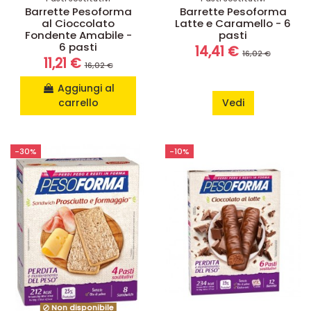
Barrette Pesoforma
Barrette Pesoforma
al Cioccolato
Latte e Caramello - 6
Fondente Amabile -
pasti
6 pasti
14,41 €
16,02 €
11,21 €
16,02 €
Aggiungi al
carrello
Vedi
-30%
-10%
Non disponibile