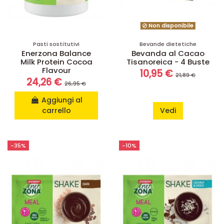
Non disponibile
Pasti sostitutivi
Bevande dietetiche
Enerzona Balance
Bevanda al Cacao
Milk Protein Cocoa
Tisanoreica - 4 Buste
Flavour
10,95 €
21,89 €
24,26 €
26,95 €
Aggiungi al
carrello
Vedi
-35%
-10%