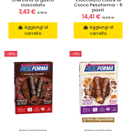
cioccolato
Cocco Pesoforma - 6
pasti
3,43 €
4,18 €
14,41 €
16,02 €
Aggiungi al
Aggiungi al
carrello
carrello
-30%
-10%
Non disponibile
Pasti sostitutivi
Pasti sostitutivi