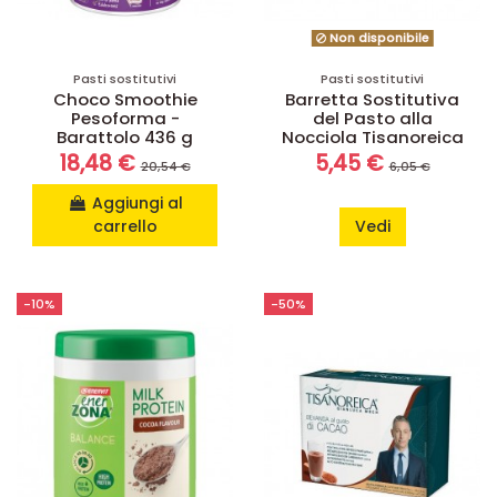
Non disponibile
Pasti sostitutivi
Pasti sostitutivi
Choco Smoothie
Barretta Sostitutiva
Pesoforma -
del Pasto alla
Barattolo 436 g
Nocciola Tisanoreica
18,48 €
5,45 €
20,54 €
6,05 €
Aggiungi al
carrello
Vedi
-10%
-50%