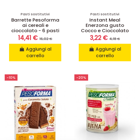
Pasti sostitutivi
Pasti sostitutivi
Barrette Pesoforma
Instant Meal
ai cereali e
Enerzona gusto
cioccolato - 6 pasti
Cocco e Cioccolato
14,41 €
3,22 €
16,02 €
4,18 €
Aggiungi al
Aggiungi al
carrello
carrello
-10%
-20%