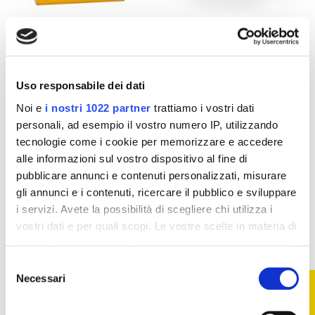
Pasti sostitutivi
Pasti sostitutivi
Barrette Pesoforma
Smoothie con
al Caramello Salato
Fragola e Banana
- 6 Pasti
Pesoforma Nature
Uso responsabile dei dati
14,41 €
16,43 €
16,02 €
20,54 €
Noi e
i nostri 1022 partner
trattiamo i vostri dati
Aggiungi al
Aggiungi al
personali, ad esempio il vostro numero IP, utilizzando
carrello
carrello
tecnologie come i cookie per memorizzare e accedere
alle informazioni sul vostro dispositivo al fine di
pubblicare annunci e contenuti personalizzati, misurare
-20%
-20%
gli annunci e i contenuti, ricercare il pubblico e sviluppare
i servizi. Avete la possibilità di scegliere chi utilizza i
vostri dati e per quali scopi. Le vostre scelte in materia di
privacy sono applicabili solo su questa proprietà digitale
in cui avete effettuato le vostre scelte. È possibile
Selezione
modificare o revocare il proprio consenso in qualsiasi
Necessari
FILTRO
del
momento dalla Dichiarazione sui cookie o facendo clic
consenso
sull'icona di attivazione della privacy.