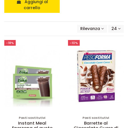
Aggiungi al
carrello
Rilevanza
24
-18%
-10%
Pasti sostitutivi
Pasti sostitutivi
Instant Meal
Barrette al
Enerzona al gusto
Cioccolato Cuore di