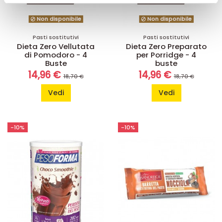
pubblicità e social media, i quali potrebbero combinarle
con altre informazioni che ha fornito loro o che hanno
Non disponibile
Non disponibile
raccolto dal suo utilizzo dei loro servizi.
Pasti sostitutivi
Pasti sostitutivi
Dieta Zero Vellutata
Dieta Zero Preparato
di Pomodoro - 4
per Porridge - 4
Buste
buste
14,96 €
14,96 €
18,70 €
18,70 €
Vedi
Vedi
-10%
-10%