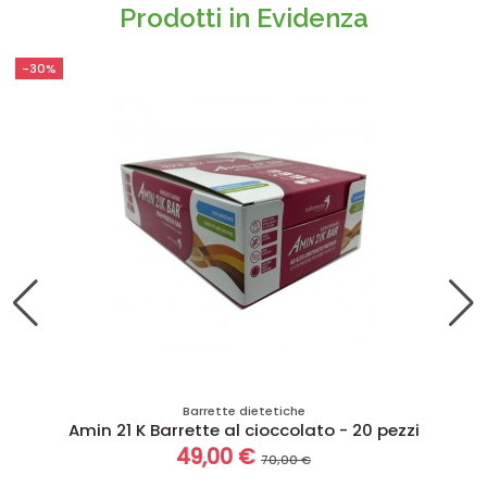
Prodotti in Evidenza
-15%
Kit dimagranti - Diete rapide
Kit promo: Amin 21 K Cacao con integratori
coadiuvanti
123,25 €
145,00 €