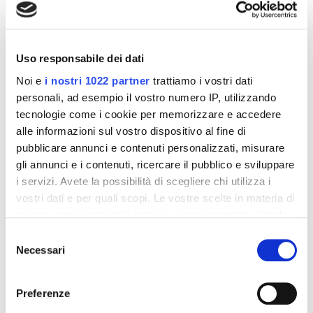
Palestra e
Sport
Uso responsabile dei dati
Noi e
i nostri 1022 partner
trattiamo i vostri dati
personali, ad esempio il vostro numero IP, utilizzando
tecnologie come i cookie per memorizzare e accedere
alle informazioni sul vostro dispositivo al fine di
pubblicare annunci e contenuti personalizzati, misurare
gli annunci e i contenuti, ricercare il pubblico e sviluppare
i servizi. Avete la possibilità di scegliere chi utilizza i
Antiage
vostri dati e per quali scopi. Le vostre scelte in materia di
privacy sono applicabili solo su questa proprietà digitale
in cui avete effettuato le vostre scelte. È possibile
Selezione
modificare o revocare il proprio consenso in qualsiasi
Necessari
del
momento dalla Dichiarazione sui cookie o facendo clic
consenso
sull'icona di attivazione della privacy.
Preferenze