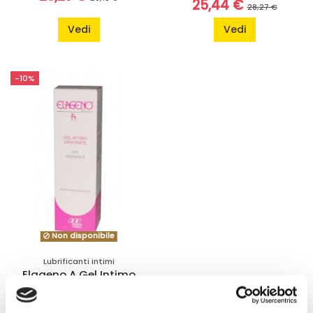
25,44 €
28,27 €
Vedi
Vedi
-10%
Non disponibile
Lubrificanti intimi
Elageno A Gel Intimo
Idratante
18,41 €
20,46 €