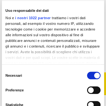
Vedi
Uso responsabile dei dati
Noi e
i nostri 1022 partner
trattiamo i vostri dati
personali, ad esempio il vostro numero IP, utilizzando
tecnologie come i cookie per memorizzare e accedere
alle informazioni sul vostro dispositivo al fine di
pubblicare annunci e contenuti personalizzati, misurare
gli annunci e i contenuti, ricercare il pubblico e sviluppare
i servizi. Avete la possibilità di scegliere chi utilizza i
vostri dati e per quali scopi. Le vostre scelte in materia di
privacy sono applicabili solo su questa proprietà digitale
in cui avete effettuato le vostre scelte. È possibile
Selezione
modificare o revocare il proprio consenso in qualsiasi
Necessari
FILTRO
del
Veloci
momento dalla Dichiarazione sui cookie o facendo clic
consenso
Ogni ordine viene elaborato in tempi brevissimi e
sull'icona di attivazione della privacy.
Preferenze
consegnato in 48h
Con il tuo consenso, vorremmo anche:
raccogliere informazioni sulla tua posizione
Statistiche