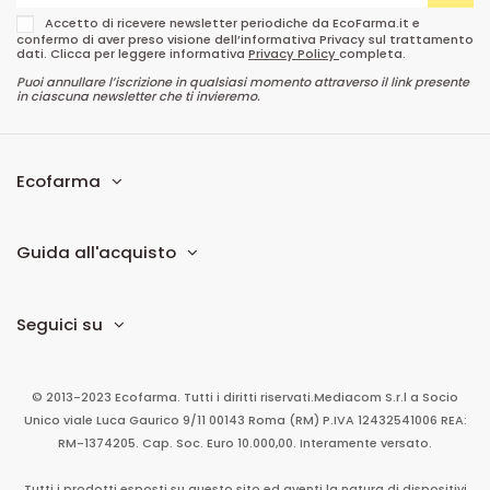
Accetto di ricevere newsletter periodiche da EcoFarma.it e
confermo di aver preso visione dell’informativa Privacy sul trattamento
dati. Clicca per leggere informativa
Privacy Policy
completa.
Puoi annullare l’iscrizione in qualsiasi momento attraverso il link presente
in ciascuna newsletter che ti invieremo.
Ecofarma
Guida all'acquisto
Seguici su
© 2013-2023 Ecofarma. Tutti i diritti riservati.
Mediacom S.r.l
a Socio
Unico
viale Luca Gaurico 9/11
00143
Roma
(RM)
P.IVA
12432541006
REA:
RM-1374205. Cap. Soc. Euro 10.000,00. Interamente versato.
Tutti i prodotti esposti su questo sito ed aventi la natura di dispositivi