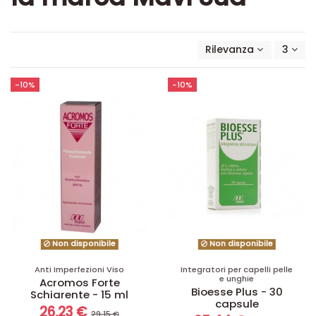
Rilevanza
3
-10%
-10%
Non disponibile
Non disponibile
Anti Imperfezioni Viso
Integratori per capelli pelle
e unghie
Acromos Forte
Bioesse Plus - 30
Schiarente - 15 ml
capsule
26,23 €
29,15 €