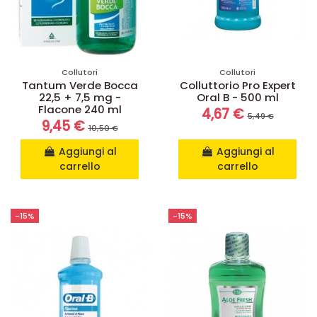
Collutori
Collutori
Tantum Verde Bocca
Colluttorio Pro Expert
22,5 + 7,5 mg -
Oral B - 500 ml
Flacone 240 ml
4,67 €
5,49 €
9,45 €
10,50 €
Aggiungi al
Aggiungi al
carrello
carrello
-15%
-15%