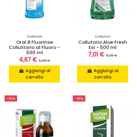
Collutori
Collutori
Oral B Fluorinse
Collutorio Aloe Fresh
Colluttorio al Fluoro -
Esi - 500 ml
500 ml
7,01 €
8,25 €
4,67 €
5,49 €
Aggiungi al
Aggiungi al
carrello
carrello
-10%
-10%