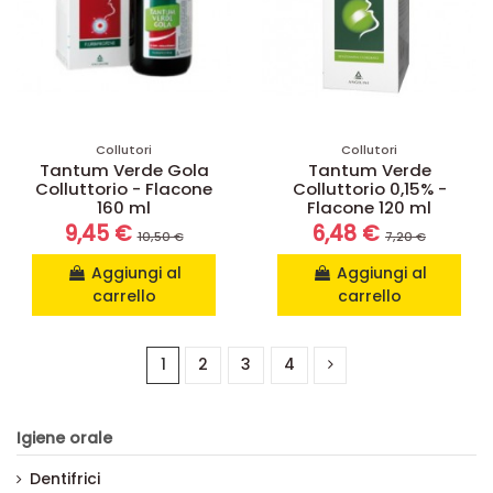
Collutori
Collutori
Tantum Verde Gola
Tantum Verde
Colluttorio - Flacone
Colluttorio 0,15% -
160 ml
Flacone 120 ml
9,45 €
6,48 €
10,50 €
7,20 €
Aggiungi al
Aggiungi al
carrello
carrello
1
2
3
4
Igiene orale
Dentifrici