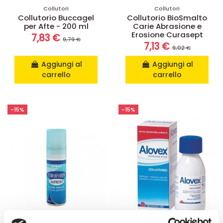
Collutori
Collutori
Collutorio Buccagel
Collutorio BioSmalto
per Afte - 200 ml
Carie Abrasione e
Erosione Curasept
7,83 €
9,79 €
7,13 €
9,02 €
Aggiungi al
Aggiungi al
carrello
carrello
-15%
-15%
Disponibile su prenotazione