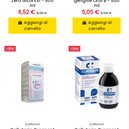
Zero alcol Esi - 500
gengive Oral B - 500
ml
ml
6,52 €
5,05 €
8,25 €
5,94 €
Aggiungi al
Aggiungi al
carrello
carrello
-16%
-14%
Collutori
Collutori