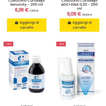
Collutorio Curasept
Collutorio Curasept
Sensivity - 200 ml
ADS+DNA 0,20 - 200
ml
6,38 €
7,59 €
9,08 €
10,56 €
Aggiungi al
Aggiungi al
carrello
carrello
-14%
-15%
Collutori
Collutori