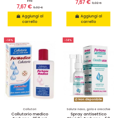
ml
7,67 €
9,02 €
7,67 €
9,02 €
Aggiungi al
Aggiungi al
carrello
carrello
-14%
-14%
Non disponibile
Collutori
Salute naso, gola e orecchie
Collutorio medico
Spray antisettico