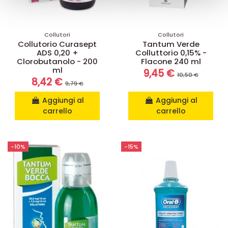
raccolto dal suo utilizzo dei loro servizi.
Collutori
Collutori
Collutorio Curasept
Tantum Verde
ADS 0,20 +
Colluttorio 0,15% -
Clorobutanolo - 200
Flacone 240 ml
ml
9,45 €
10,50 €
8,42 €
9,79 €
Aggiungi al
Aggiungi al
carrello
carrello
-10%
-15%