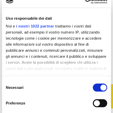
Collutori
Igiene orale
Emoform Alifresh
Alovex Protezione
Spray - 20 ml
Attiva Colluttorio -
Uso responsabile dei dati
120 ml
3,93 €
4,62 €
Noi e
i nostri 1022 partner
trattiamo i vostri dati
11,97 €
14,08 €
personali, ad esempio il vostro numero IP, utilizzando
Aggiungi al
Aggiungi al
tecnologie come i cookie per memorizzare e accedere
carrello
carrello
alle informazioni sul vostro dispositivo al fine di
pubblicare annunci e contenuti personalizzati, misurare
gli annunci e i contenuti, ricercare il pubblico e sviluppare
-21%
-14%
i servizi. Avete la possibilità di scegliere chi utilizza i
vostri dati e per quali scopi. Le vostre scelte in materia di
privacy sono applicabili solo su questa proprietà digitale
in cui avete effettuato le vostre scelte. È possibile
Selezione
modificare o revocare il proprio consenso in qualsiasi
Necessari
FILTRO
del
momento dalla Dichiarazione sui cookie o facendo clic
consenso
sull'icona di attivazione della privacy.
Preferenze
Con il tuo consenso, vorremmo anche: