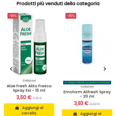
Prodotti più venduti della categoria
-51%
-15%
Collutori
Disponibile su prenotazione
Aloe Fresh Alito Fresco
Collutori
Spray Esi - 15 ml
Emoform Alifresh Spray
- 20 ml
3,50 €
7,15 €
3,93 €
4,62 €
Aggiungi al
carrello
Aggiungi al