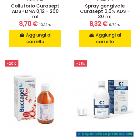
Collutorio Curasept
Spray gengivale
ADS+DNA 0,12 - 200
Curasept 0,5% ADS -
ml
30 ml
8,70 €
8,32 €
10,12 €
9,79 €
Aggiungi al
Aggiungi al
carrello
carrello
-20%
-21%
Disponibile su prenotazione