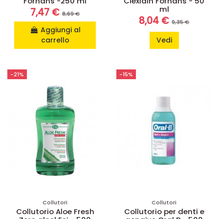
Forhans -250 ml
Clexidin Forhans - 50
ml
7,47 €
8,69 €
8,04 €
9,35 €
Aggiungi al
carrello
Vedi
-21%
-15%
Collutori
Collutori
Collutorio Aloe Fresh
Collutorio per denti e