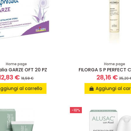
Home page
Home page
alia GARZE OFT 20 PZ
FILORGA S P PERFECT C
12,83 €
28,16 €
18,59 €
35,20 
ggiungi al carrello
Aggiungi al car
-10%