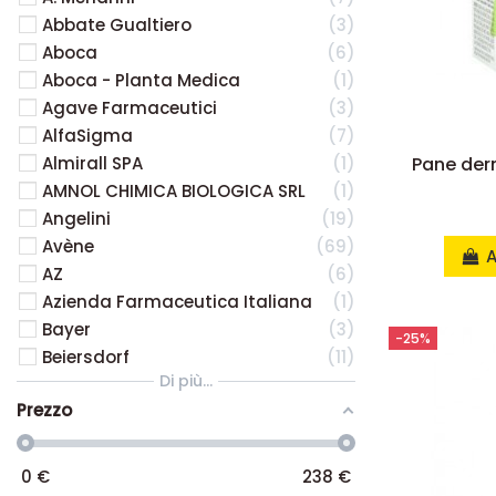
Abbate Gualtiero
3
Aboca
6
Aboca - Planta Medica
1
Agave Farmaceutici
3
AlfaSigma
7
Almirall SPA
1
Pane der
AMNOL CHIMICA BIOLOGICA SRL
1
Angelini
19
Avène
69
A
AZ
6
Azienda Farmaceutica Italiana
1
Bayer
3
-25%
Beiersdorf
11
Di più...
Prezzo
0
€
238
€