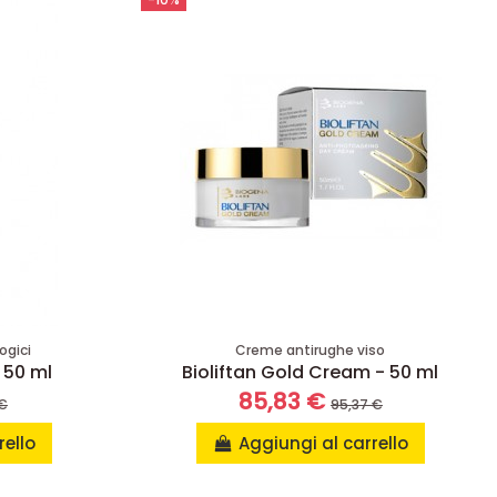
ogici
Creme antirughe viso
 50 ml
Bioliftan Gold Cream - 50 ml
85,83 €
 €
95,37 €
rello
Aggiungi al carrello