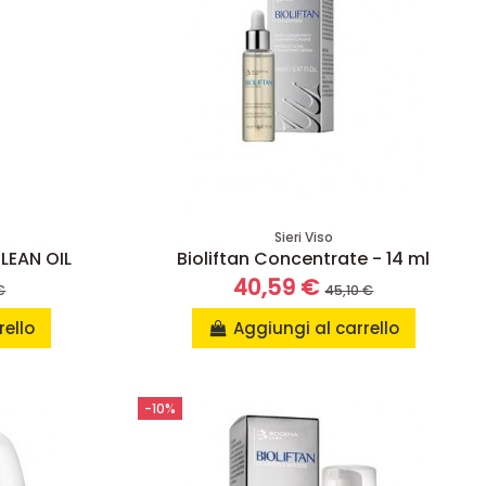
Sieri Viso
LEAN OIL
Bioliftan Concentrate - 14 ml
40,59 €
€
45,10 €
rello
Aggiungi al carrello
-10%