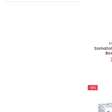
S
Somatoli
Bo
-31%