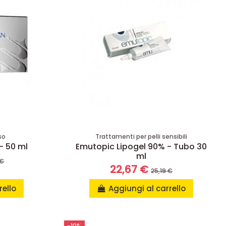
so
Trattamenti per pelli sensibili
- 50 ml
Emutopic Lipogel 90% - Tubo 30
ml
 €
22,67 €
25,19 €
rello
Aggiungi al carrello
-10%