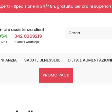
erti - Spedizione in 24/48h, gratuita per ordini superior
nici e assistenza clienti
054
342 8269219
tuito
Numero WhatsApp
INFANZIA
SALUTE BENESSERE
DIETA E ALIMENTAZION
PROMO PACK