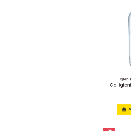
Igieni
Gel igie
A
-10%