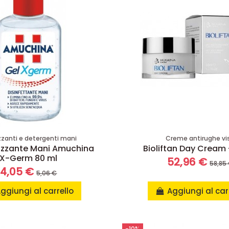
zzanti e detergenti mani
Creme antirughe vi
nizzante Mani Amuchina
Bioliftan Day Cream 
X-Germ 80 ml
52,96 €
58,85
4,05 €
5,06 €
ggiungi al carrello
Aggiungi al car
-10%