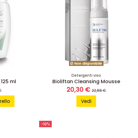
Non disponibile
Detergenti viso
 125 ml
Bioliftan Cleansing Mousse
20,30 €
€
22,55 €
rello
Vedi
-10%