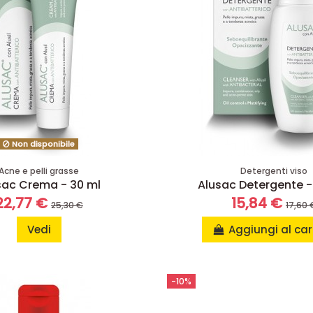
Non disponibile
Acne e pelli grasse
Detergenti viso
sac Crema - 30 ml
Alusac Detergente -
22,77 €
15,84 €
25,30 €
17,60 
Vedi
Aggiungi al car
-10%