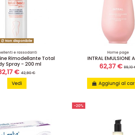
Non disponibile
nellenti e rassodanti
Home page
ne Rimodellante Total
INTRAL EMULSIONE 
dy Spray - 200 ml
62,37 €
89,10 
32,17 €
42,90 €
Vedi
Aggiungi al car
-20%