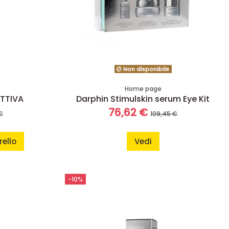
Non disponibile
Home page
ATTIVA
Darphin Stimulskin serum Eye Kit
76,62 €
€
109,45 €
rello
Vedi
-10%