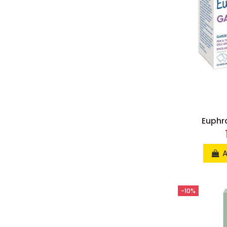
Euphr
A
-10%