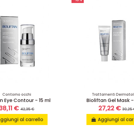
Contorno occhi
Trattamenti Dermatol
an Eye Contour - 15 ml
Bioliftan Gel Mask -
38,11 €
27,22 €
42,35 €
30,25
ggiungi al carrello
Aggiungi al car