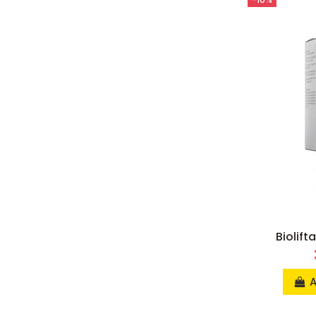
Biolift
A