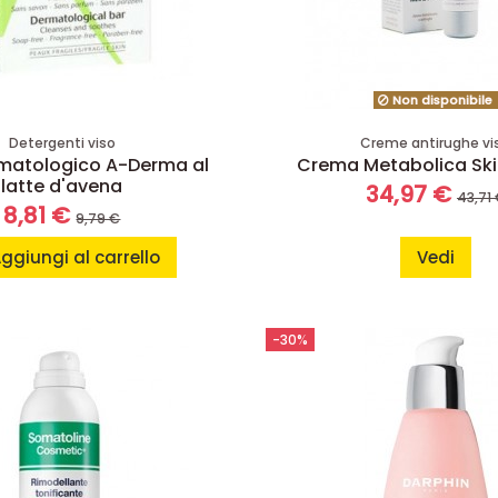
Non disponibile
Detergenti viso
Creme antirughe vi
matologico A-Derma al
Crema Metabolica Ski
latte d'avena
34,97 €
43,71
8,81 €
9,79 €
ggiungi al carrello
Vedi
-30%