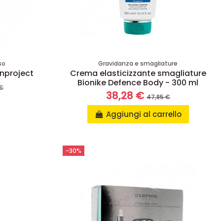
so
Gravidanza e smagliature
nproject
Crema elasticizzante smagliature
Bionike Defence Body - 300 ml
 €
38,28 €
47,85 €
Aggiungi al carrello
-30%