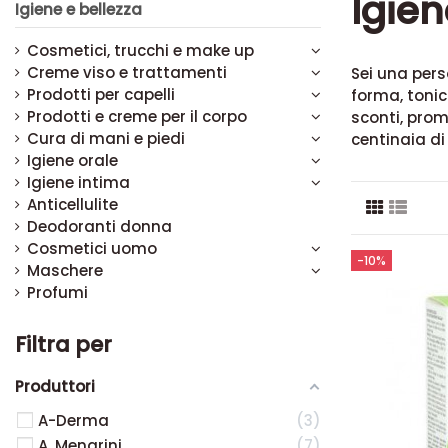
Igien
Igiene e bellezza
Cosmetici, trucchi e make up
Creme viso e trattamenti
Sei una perso
Prodotti per capelli
forma, tonic
Prodotti e creme per il corpo
sconti, prom
Cura di mani e piedi
centinaia di 
Igiene orale
Igiene intima
Anticellulite
Deodoranti donna
Cosmetici uomo
-10%
Maschere
Profumi
Filtra per
Produttori
A-Derma
3
A. Menarini
7