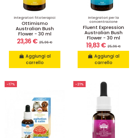
Integratori fitoterapici
Integratori per la
concentrazione
Ottimismo
Fluent Expression
Australian Bush
Australian Bush
Flower - 30 ml
Flower - 30 ml
23,36 €
25,96 €
19,83 €
25,96 €
Aggiungi al
Aggiungi al
carrello
carrello
-17%
-21%