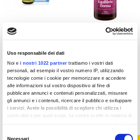
Integratori per cani e gatti
Integratori per donne
Agitation & Calm
Equilibrio Donna
Australian Bush
Australian Bush
Flower Animal - 30 ml
Flower - 30 ml
21,73 €
20,51 €
26,18 €
25,96 €
Uso responsabile dei dati
Aggiungi al
Aggiungi al
Noi e
i nostri 1022 partner
trattiamo i vostri dati
carrello
carrello
personali, ad esempio il vostro numero IP, utilizzando
tecnologie come i cookie per memorizzare e accedere
alle informazioni sul vostro dispositivo al fine di
-10%
-17%
pubblicare annunci e contenuti personalizzati, misurare
gli annunci e i contenuti, ricercare il pubblico e sviluppare
i servizi. Avete la possibilità di scegliere chi utilizza i
vostri dati e per quali scopi. Le vostre scelte in materia di
privacy sono applicabili solo su questa proprietà digitale
in cui avete effettuato le vostre scelte. È possibile
Selezione
modificare o revocare il proprio consenso in qualsiasi
Necessari
del