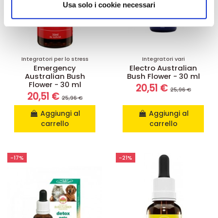
informazioni sul modo in cui utilizza il nostro sito con i
Usa solo i cookie necessari
nostri partner che si occupano di analisi dei dati web,
pubblicità e social media, i quali potrebbero combinarle
con altre informazioni che ha fornito loro o che hanno
raccolto dal suo utilizzo dei loro servizi.
Integratori per lo stress
Integratori vari
Emergency
Electro Australian
Australian Bush
Bush Flower - 30 ml
Flower - 30 ml
20,51 €
25,96 €
20,51 €
25,96 €
Aggiungi al
Aggiungi al
carrello
carrello
-17%
-21%