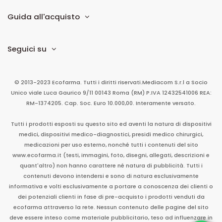
Guida all'acquisto
Seguici su
© 2013-2023 Ecofarma. Tutti i diritti riservati.
Mediacom S.r.l
a Socio
Unico
viale Luca Gaurico 9/11
00143
Roma
(RM)
P.IVA
12432541006
REA:
RM-1374205. Cap. Soc. Euro 10.000,00. Interamente versato.
Tutti i prodotti esposti su questo sito ed aventi la natura di dispositivi
medici, dispositivi medico-diagnostici, presidi medico chirurgici,
medicazioni per uso esterno, nonché tutti i contenuti del sito
www.ecofarma.it (testi, immagini, foto, disegni, allegati, descrizioni e
quant'altro) non hanno carattere né natura di pubblicità. Tutti i
contenuti devono intendersi e sono di natura esclusivamente
informativa e volti esclusivamente a portare a conoscenza dei clienti o
dei potenziali clienti in fase di pre-acquisto i prodotti venduti da
ecofarma attraverso la rete. Nessun contenuto delle pagine del sito
deve essere inteso come materiale pubblicitario, teso ad influenzare in