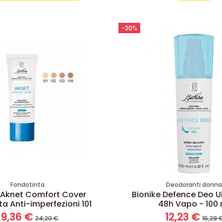
-20%
Fondotinta
Deodoranti donn
 Aknet Comfort Cover
Bionike Defence Deo U
a Anti-imperfezioni 101
48h Vapo - 100 
19,36 €
12,23 €
24,20 €
15,29 