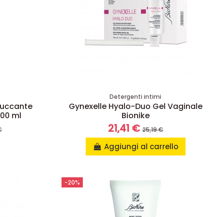
Detergenti intimi
ruccante
Gynexelle Hyalo-Duo Gel Vaginale
400 ml
Bionike
21,41 €
€
25,19 €
Aggiungi al carrello
-20%