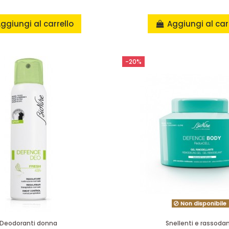
ggiungi al carrello
Aggiungi al car
-20%
Non disponibile
Deodoranti donna
Snellenti e rassodan