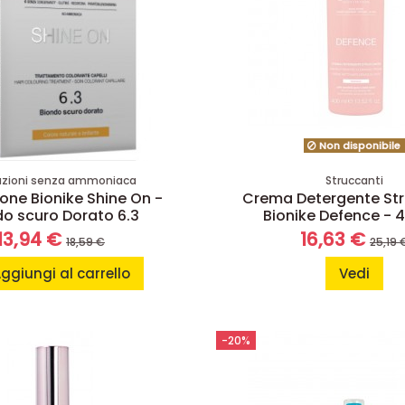
Non disponibile
azioni senza ammoniaca
Struccanti
one Bionike Shine On -
Crema Detergente St
do scuro Dorato 6.3
Bionike Defence - 
13,94 €
16,63 €
18,59 €
25,19 
ggiungi al carrello
Vedi
-20%