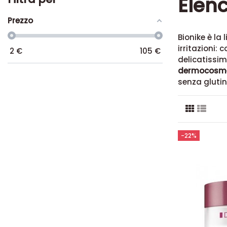
Elenc
Prezzo
Bionike è la
irritazioni: 
2
€
105
€
delicatissim
dermocosmeti
senza glutin
-22%