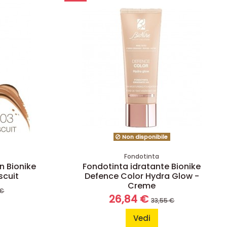
Non disponibile
Fondotinta
n Bionike
Fondotinta idratante Bionike
scuit
Defence Color Hydra Glow -
Creme
 €
26,84 €
33,55 €
Vedi