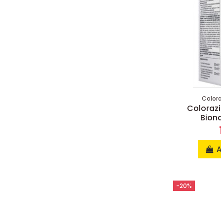
Color
Colorazi
Bion
A
-20%