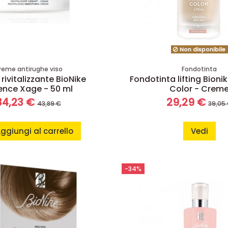
Non disponibile
reme antirughe viso
Fondotinta
ivitalizzante BioNike
Fondotinta lifting Bion
ence Xage - 50 ml
Color - Crem
34,23 €
29,29 €
43,89 €
39,05
ggiungi al carrello
Vedi
-34%