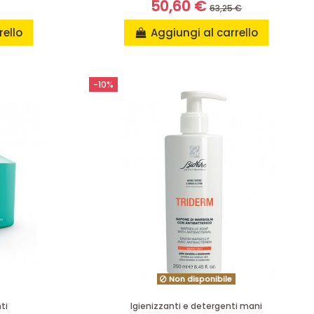
50,60 €
63,25 €
rello
Aggiungi al carrello
-10%
Non disponibile
ti
Igienizzanti e detergenti mani