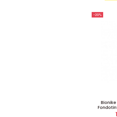
-20%
Bionike
Fondotint