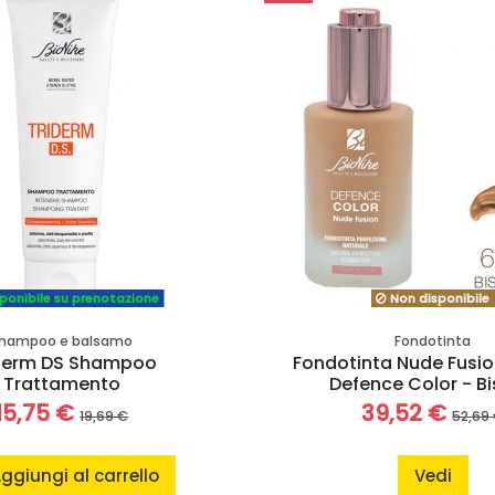
ponibile su prenotazione
Non disponibile
hampoo e balsamo
Fondotinta
derm DS Shampoo
Fondotinta Nude Fusio
Trattamento
Defence Color - Bi
15,75 €
39,52 €
19,69 €
52,69
ggiungi al carrello
Vedi