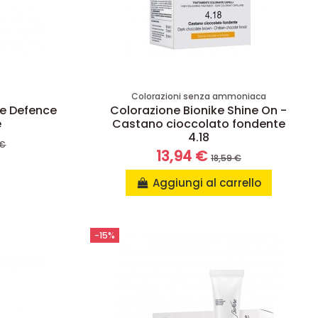
Colorazioni senza ammoniaca
ike Defence
Colorazione Bionike Shine On -
e
Castano cioccolato fondente
4.18
 €
13,94 €
18,59 €
Aggiungi al carrello
-15%