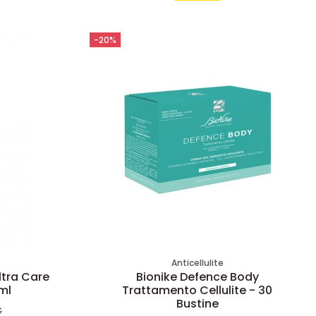
-20%
a
Anticellulite
ltra Care
Bionike Defence Body
ml
Trattamento Cellulite - 30
Bustine
€