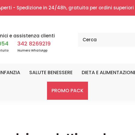
erti - Spedizione in 24/48h, gratuita per ordini superior
nici e assistenza clienti
054
342 8269219
tuito
Numero WhatsApp
INFANZIA
SALUTE BENESSERE
DIETA E ALIMENTAZION
PROMO PACK