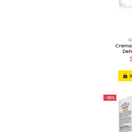
C
Crema r
Def
A
-25%