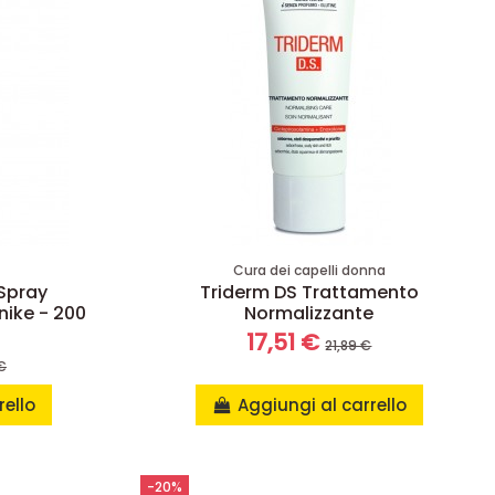
Cura dei capelli donna
Spray
Triderm DS Trattamento
nike - 200
Normalizzante
17,51 €
21,89 €
€
rello
Aggiungi al carrello
-20%