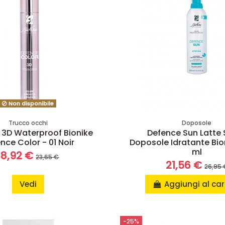
Non disponibile
Trucco occhi
Doposole
3D Waterproof Bionike
Defence Sun Latte 
nce Color - 01 Noir
Doposole Idratante Bio
ml
18,92 €
23,65 €
21,56 €
26,95 
Vedi
Aggiungi al car
-25%