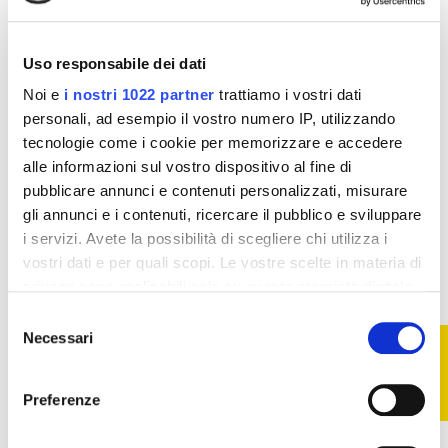
5,24 €
5,82 €
Vedi
Uso responsabile dei dati
Noi e
i nostri 1022 partner
trattiamo i vostri dati
personali, ad esempio il vostro numero IP, utilizzando
tecnologie come i cookie per memorizzare e accedere
alle informazioni sul vostro dispositivo al fine di
pubblicare annunci e contenuti personalizzati, misurare
gli annunci e i contenuti, ricercare il pubblico e sviluppare
i servizi. Avete la possibilità di scegliere chi utilizza i
vostri dati e per quali scopi. Le vostre scelte in materia di
privacy sono applicabili solo su questa proprietà digitale
in cui avete effettuato le vostre scelte. È possibile
Selezione
modificare o revocare il proprio consenso in qualsiasi
Necessari
FILTRO
del
momento dalla Dichiarazione sui cookie o facendo clic
consenso
Veloci
sull'icona di attivazione della privacy.
Ogni ordine viene elaborato in tempi brevissimi e
Preferenze
consegnato in 48h
Con il tuo consenso, vorremmo anche: