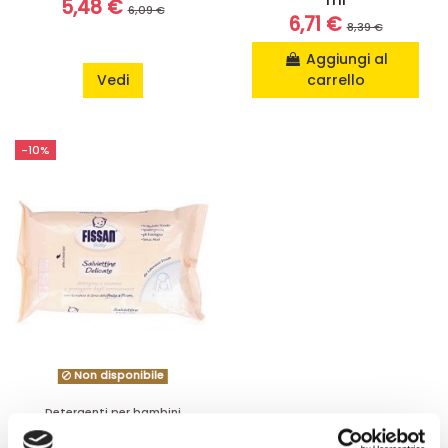
5,48 €
6,09 €
6,71 €
8,39 €
Aggiungi al
Vedi
carrello
-10%
Non disponibile
Detergenti per bambini
Salviettine Fissan
Baby - 65 pezzi