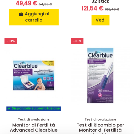
32 stick
49,49 €
54,99 €
121,54 €
166,49 €
Aggiungi al
carrello
Vedi
-10%
-10%
Disponibile su prenotazione
Test di ovulazione
Test di ovulazione
Monitor di Fertilità
Test di Ricambio per
Advanced Clearblue
Monitor di Fertilità