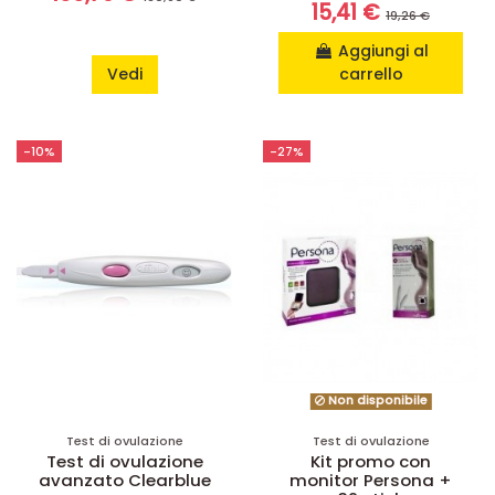
15,41 €
19,26 €
Aggiungi al
Vedi
carrello
-10%
-27%
Non disponibile
Test di ovulazione
Test di ovulazione
Test di ovulazione
Kit promo con
avanzato Clearblue
monitor Persona +