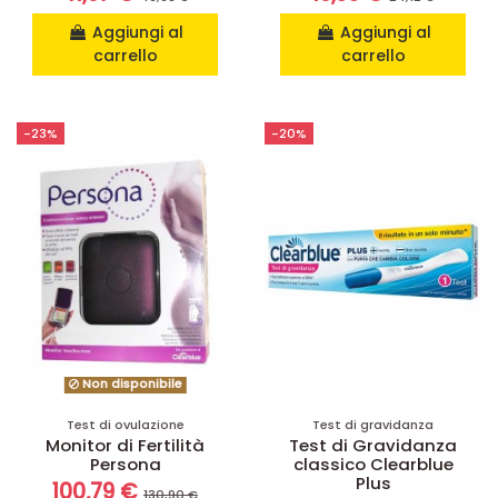
Aggiungi al
Aggiungi al
carrello
carrello
-23%
-20%
Non disponibile
Test di ovulazione
Test di gravidanza
Monitor di Fertilità
Test di Gravidanza
Persona
classico Clearblue
Plus
100,79 €
130,90 €