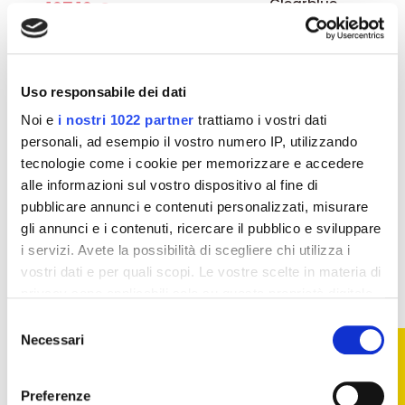
Clearblue
107,10 €
119,00 €
42,93 €
47,70 €
Aggiungi al
Aggiungi al
carrello
carrello
Uso responsabile dei dati
Noi e
i nostri 1022 partner
trattiamo i vostri dati
-20%
-20%
personali, ad esempio il vostro numero IP, utilizzando
tecnologie come i cookie per memorizzare e accedere
alle informazioni sul vostro dispositivo al fine di
pubblicare annunci e contenuti personalizzati, misurare
gli annunci e i contenuti, ricercare il pubblico e sviluppare
i servizi. Avete la possibilità di scegliere chi utilizza i
vostri dati e per quali scopi. Le vostre scelte in materia di
privacy sono applicabili solo su questa proprietà digitale
in cui avete effettuato le vostre scelte. È possibile
Selezione
modificare o revocare il proprio consenso in qualsiasi
Necessari
FILTRO
del
momento dalla Dichiarazione sui cookie o facendo clic
consenso
Test di gravidanza
Test di gravidanza
sull'icona di attivazione della privacy.
Test di gravidanza
Clearblue Test Di
Preferenze