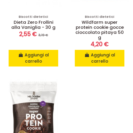
Biscotti dietetici
Biscotti dietetici
Dieta Zero Frollini
Wildfarm super
alla Vaniglia - 30 g
protein cookie gocce
cioccolato pitaya 50
2,55 €
3,19 €
g
4,20 €
Aggiungi al
Aggiungi al
carrello
carrello