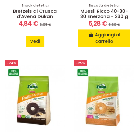
Snack dietetici
Biscotti dietetici
Bretzels di Crusca
Muesli Ricco 40-30-
d'Avena Dukan
30 Enerzona - 230 g
4,84 €
5,28 €
6,05 €
6,60 €
Aggiungi al
Vedi
carrello
-24%
-25%