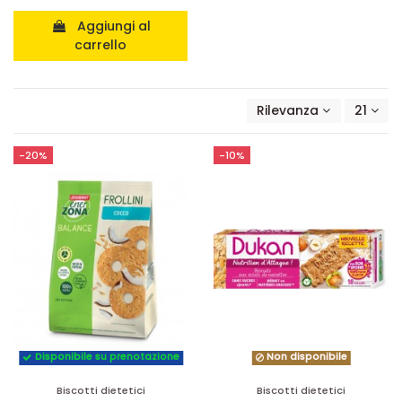
Aggiungi al
carrello
Rilevanza
21
-20%
-10%
Disponibile su prenotazione
Non disponibile
Biscotti dietetici
Biscotti dietetici