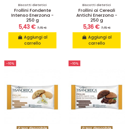
Biscotti dietetici
Biscotti dietetici
Frollini Fondente
Frollini ai Cereali
Intenso Enerzona -
Antichi Enerzona -
250 g
250 g
5,43 €
5,36 €
7,15 €
7,15 €
Aggiungi al
Aggiungi al
carrello
carrello
-10%
-10%
Non disponibile
Non disponibile