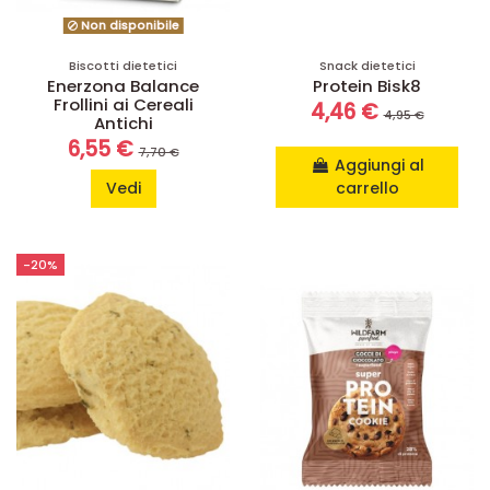
Non disponibile
Biscotti dietetici
Snack dietetici
Enerzona Balance
Protein Bisk8
Frollini ai Cereali
4,46 €
4,95 €
Antichi
6,55 €
7,70 €
Aggiungi al
Vedi
carrello
-20%