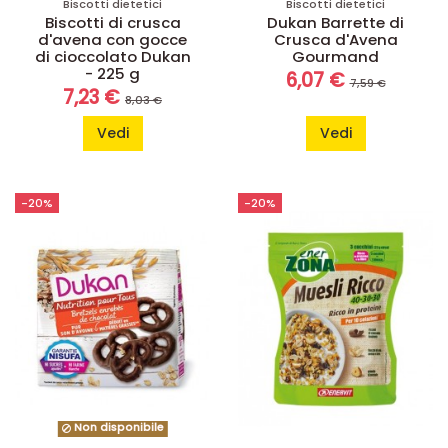
Biscotti dietetici
Biscotti dietetici
Biscotti di crusca
Dukan Barrette di
d'avena con gocce
Crusca d'Avena
di cioccolato Dukan
Gourmand
- 225 g
6,07 €
7,59 €
7,23 €
8,03 €
Vedi
Vedi
-20%
-20%
Non disponibile