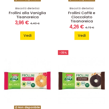
Biscotti dietetici
Biscotti dietetici
Frollini alla Vaniglia
Frollini Caffè e
Tisanoreica
Cioccolato
Tisanoreica
3,96 €
4,40 €
4,26 €
4,73 €
Vedi
Vedi
-35%
Non disponibile