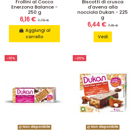
Frollini al Cocco
Biscotti di crusca
Enerzona Balance -
d'avena alla
250 g
nocciola Dukan - 225
g
6,16 €
7,70 €
6,44 €
7,15 €
Aggiungi al
carrello
Vedi
-10%
-20%
Non disponibile
Non disponibile