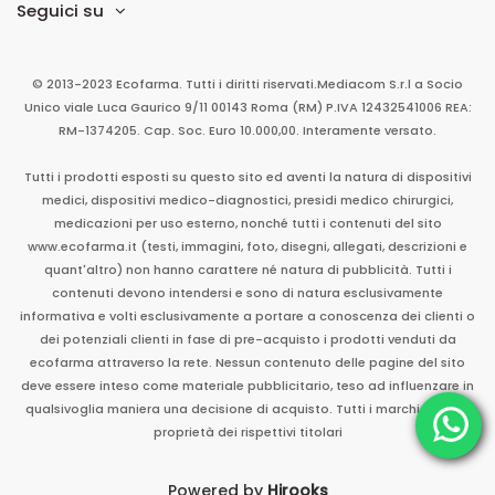
Seguici su
© 2013-2023 Ecofarma. Tutti i diritti riservati.
Mediacom S.r.l
a Socio
Unico
viale Luca Gaurico 9/11
00143
Roma
(RM)
P.IVA
12432541006
REA:
RM-1374205. Cap. Soc. Euro 10.000,00. Interamente versato.
Tutti i prodotti esposti su questo sito ed aventi la natura di dispositivi
medici, dispositivi medico-diagnostici, presidi medico chirurgici,
medicazioni per uso esterno, nonché tutti i contenuti del sito
www.ecofarma.it (testi, immagini, foto, disegni, allegati, descrizioni e
quant'altro) non hanno carattere né natura di pubblicità. Tutti i
contenuti devono intendersi e sono di natura esclusivamente
informativa e volti esclusivamente a portare a conoscenza dei clienti o
dei potenziali clienti in fase di pre-acquisto i prodotti venduti da
ecofarma attraverso la rete. Nessun contenuto delle pagine del sito
deve essere inteso come materiale pubblicitario, teso ad influenzare in
qualsivoglia maniera una decisione di acquisto. Tutti i marchi sono di
proprietà dei rispettivi titolari
Powered by
Hirooks