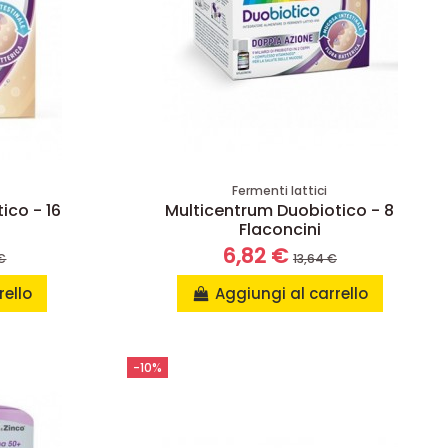
Fermenti lattici
ico - 16
Multicentrum Duobiotico - 8
Flaconcini
6,82 €
€
13,64 €
rello
Aggiungi al carrello
-10%