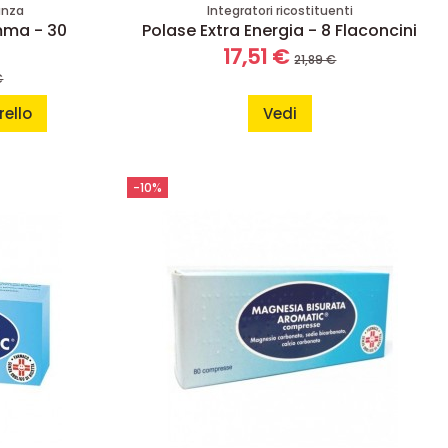
anza
Integratori ricostituenti
mma - 30
Polase Extra Energia - 8 Flaconcini
17,51 €
21,89 €
€
rello
Vedi
-10%