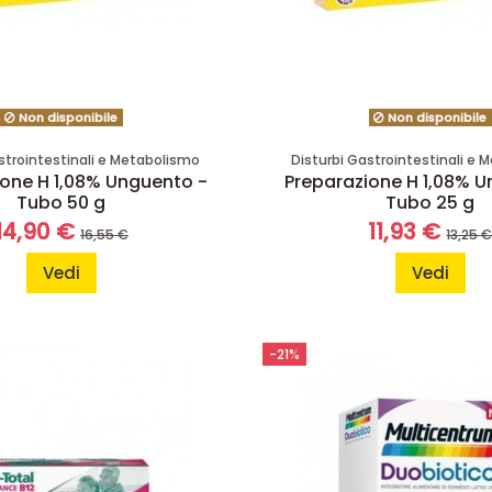
Non disponibile
Non disponibile
strointestinali e Metabolismo
Disturbi Gastrointestinali e
ione H 1,08% Unguento -
Preparazione H 1,08% U
Tubo 50 g
Tubo 25 g
14,90 €
11,93 €
16,55 €
13,25 
Vedi
Vedi
-21%