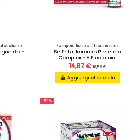
 Metabolismo
Recupero fisico e difese naturali
nguento -
Be Total Immuno Reaction
Complex - 8 Flaconcini
14,87 €
€
18,59 €
Aggiungi al carrello
-50%