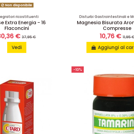
Non disponibile
tegratori ricostituenti
Disturbi Gastrointestinali e
e Extra Energia - 16
Magnesia Bisurata Aro
Flaconcini
Compresse
30,36 €
10,76 €
37,95 €
11,95 
Vedi
Aggiungi al car
-10%