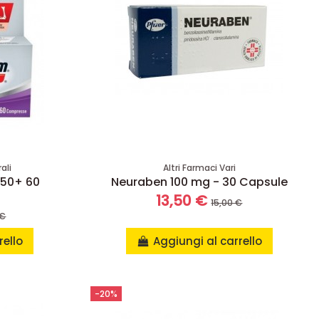
ali
Altri Farmaci Vari
 50+ 60
Neuraben 100 mg - 30 Capsule
13,50 €
15,00 €
 €
rello
Aggiungi al carrello
-20%