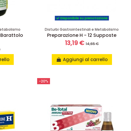
Disponibile su prenotazione
 Metabolismo
Disturbi Gastrointestinali e Metabolismo
 Barattolo
Preparazione H - 12 Supposte
13,19 €
14,65 €
€
rello
Aggiungi al carrello
-20%