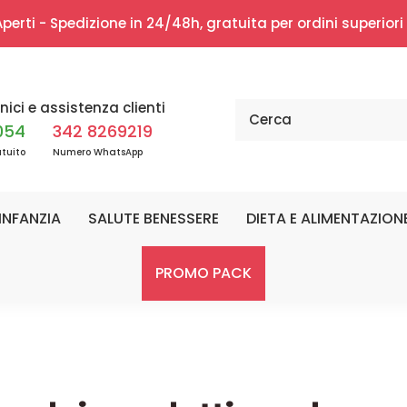
erti - Spedizione in 24/48h, gratuita per ordini superior
nici e assistenza clienti
054
342 8269219
tuito
Numero WhatsApp
INFANZIA
SALUTE BENESSERE
DIETA E ALIMENTAZION
PROMO PACK