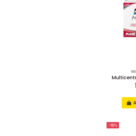
Vi
Multicent
A
-15%