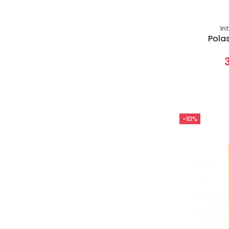
In
Polas
-10%