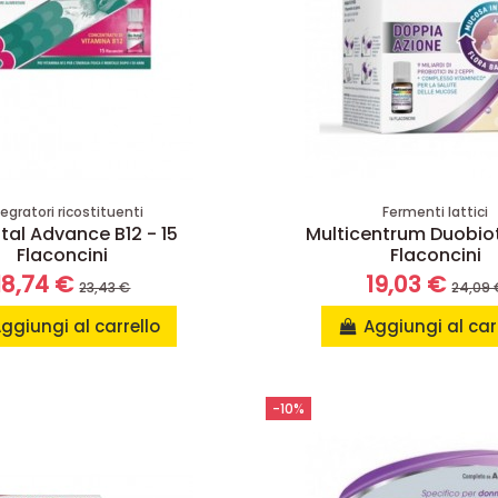
tegratori ricostituenti
Fermenti lattici
tal Advance B12 - 15
Multicentrum Duobiot
Flaconcini
Flaconcini
18,74 €
19,03 €
23,43 €
24,09 
ggiungi al carrello
Aggiungi al car
-10%