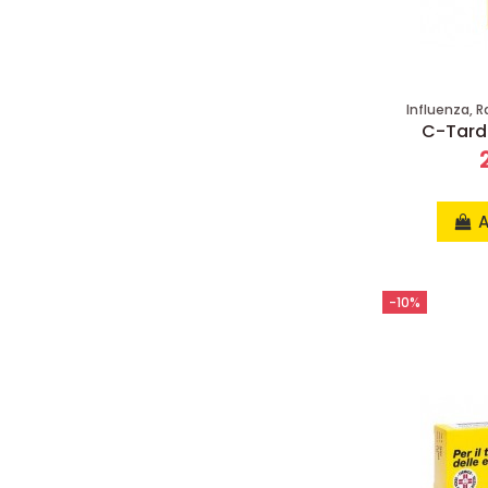
Influenza, R
C-Tard
A
-10%