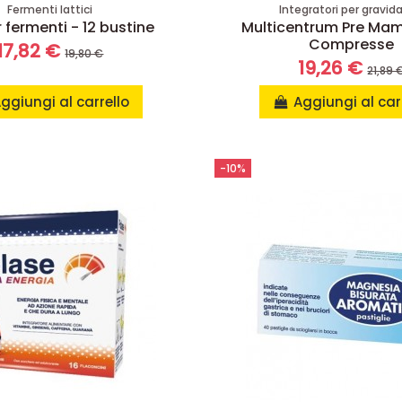
Fermenti lattici
Integratori per gravid
r fermenti - 12 bustine
Multicentrum Pre Ma
Compresse
17,82 €
19,80 €
19,26 €
21,89 
ggiungi al carrello
Aggiungi al car
-10%