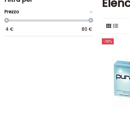
Elenc
Prezzo
4
€
80
€
-10%