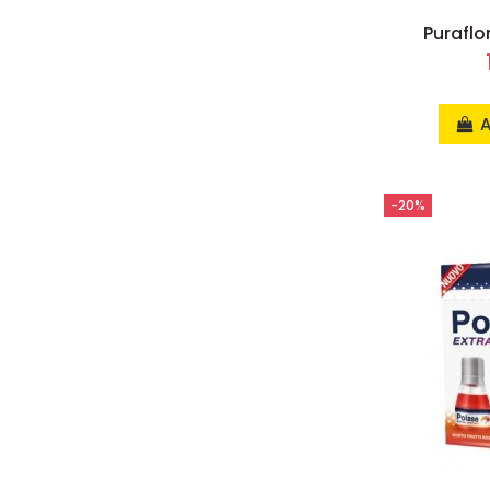
Puraflo
A
-20%