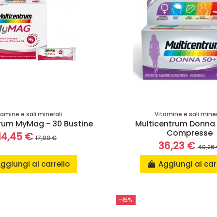
tamine e sali minerali
Vitamine e sali miner
rum MyMag - 30 Bustine
Multicentrum Donna
Compresse
14,45 €
17,00 €
36,23 €
40,26
ggiungi al carrello
Aggiungi al car
-15%