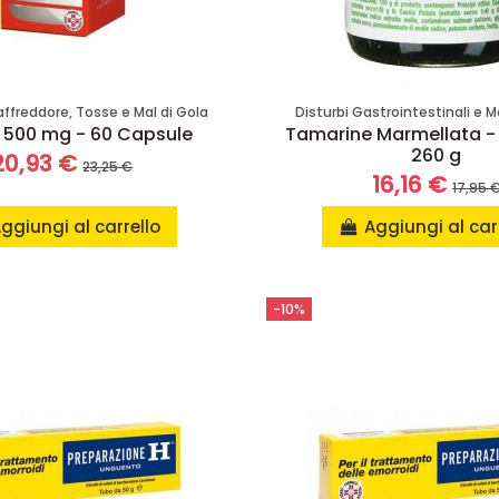
affreddore, Tosse e Mal di Gola
Disturbi Gastrointestinali e
 500 mg - 60 Capsule
Tamarine Marmellata -
260 g
20,93 €
23,25 €
16,16 €
17,95 
ggiungi al carrello
Aggiungi al car
-10%