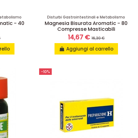
 Metabolismo
Disturbi Gastrointestinali e Metabolismo
matic - 40
Magnesia Bisurata Aromatic - 80
Compresse Masticabili
14,67 €
€
16,30 €
rello
Aggiungi al carrello
-10%