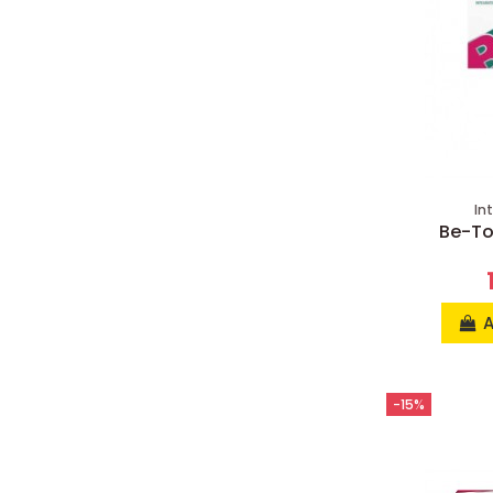
In
Be-To
A
-15%