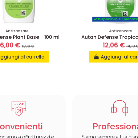
Disponibile su prenot
Antizanzare
Antizanzare
ense Plant Base - 100 ml
Autan Defense Tropical
6,00 €
12,06 €
11,99 €
14,19 
ggiungi al carrello
Aggiungi al car
onvenienti
Profession
gniamo a offrirti prezzi e
Siamo sempre a tua disp