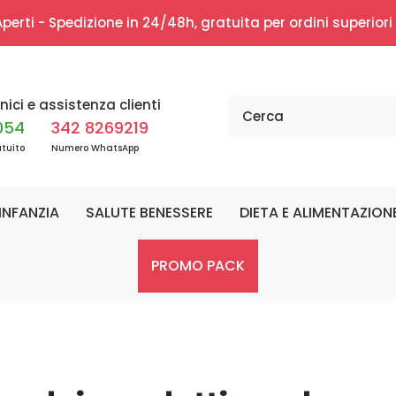
erti - Spedizione in 24/48h, gratuita per ordini superior
nici e assistenza clienti
054
342 8269219
tuito
Numero WhatsApp
INFANZIA
SALUTE BENESSERE
DIETA E ALIMENTAZION
PROMO PACK