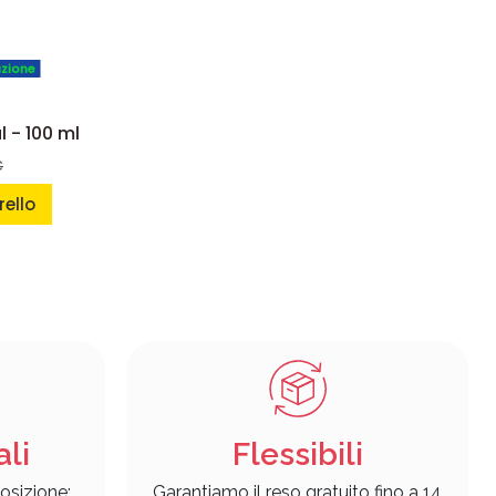
azione
 - 100 ml
€
rello
ali
Flessibili
osizione:
Garantiamo il reso gratuito fino a 14