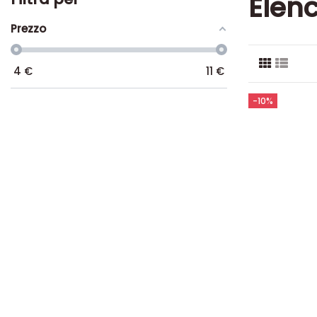
Elenc
Prezzo
4
€
11
€
-10%