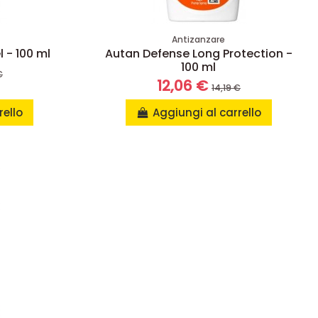
Antizanzare
 - 100 ml
Autan Defense Long Protection -
100 ml
€
12,06 €
14,19 €
rello
Aggiungi al carrello