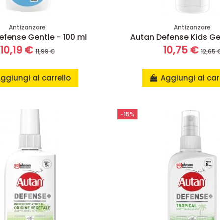
Antizanzare
Antizanzare
efense Gentle - 100 ml
Autan Defense Kids Gel
10,19 €
10,75 €
11,99 €
12,65 
ggiungi al carrello
Aggiungi al car
-15%