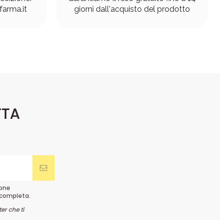
arma.it
giorni dall'acquisto del prodotto
TTA
ione
completa.
er che ti