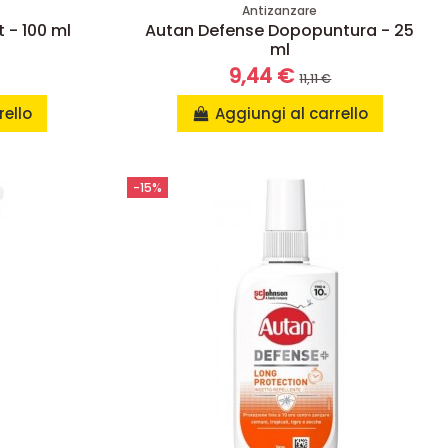
Antizanzare
 - 100 ml
Autan Defense Dopopuntura - 25
ml
9,44 €
11,11 €
rello
Aggiungi al carrello
-15%