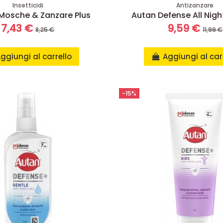
Insetticidi
Antizanzare
Mosche & Zanzare Plus
Autan Defense All Night
7,43 €
9,59 €
8,25 €
11,99 €
ggiungi al carrello
Aggiungi al car
-15%