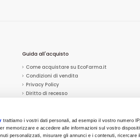
Guida all'acquisto
Come acquistare su EcoFarma.it
Condizioni di vendita
Privacy Policy
Diritto di recesso
Dati per il bonifico bancario
Informativa sull'uso dei cookie
r
trattiamo i vostri dati personali, ad esempio il vostro numero IP
er memorizzare e accedere alle informazioni sul vostro dispositiv
a Socio Unico
viale Luca Gaurico 9/11
00143
Roma
(RM)
P.IVA
12432541006
REA:
uti personalizzati, misurare gli annunci e i contenuti, ricercare i