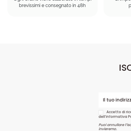
brevissimi e consegnato in 48h
p
IS
Accetto di ri
dell’informativa P
Puoi annullare l’is
invieremo.