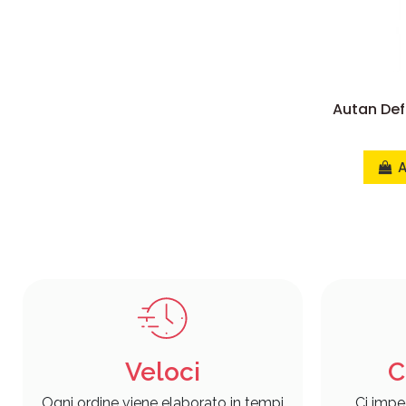
Autan Def
A
Veloci
C
Ogni ordine viene elaborato in tempi
Ci impe