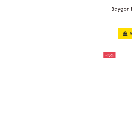
Baygon 
A
-15%