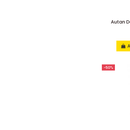
Autan D
A
-50%