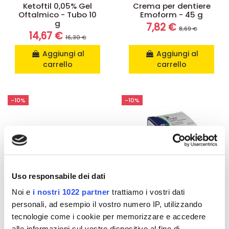
Ketoftil 0,05% Gel
Crema per dentiere
Oftalmico - Tubo 10
Emoform - 45 g
g
7,82 €
8,69 €
14,67 €
16,30 €
Aggiungi al
Aggiungi al
carrello
carrello
-10%
-10%
Uso responsabile dei dati
Noi e
i nostri 1022 partner
trattiamo i vostri dati
personali, ad esempio il vostro numero IP, utilizzando
tecnologie come i cookie per memorizzare e accedere
alle informazioni sul vostro dispositivo al fine di