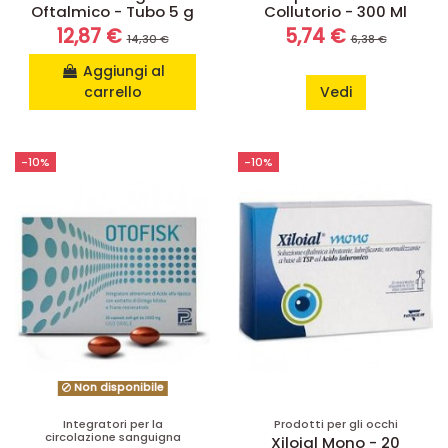
Oftalmico - Tubo 5 g
Collutorio - 300 Ml
12,87 €
5,74 €
14,30 €
6,38 €
Aggiungi al
carrello
Vedi
-10%
-10%
Non disponibile
Integratori per la
Prodotti per gli occhi
circolazione sanguigna
Xiloial Mono - 20