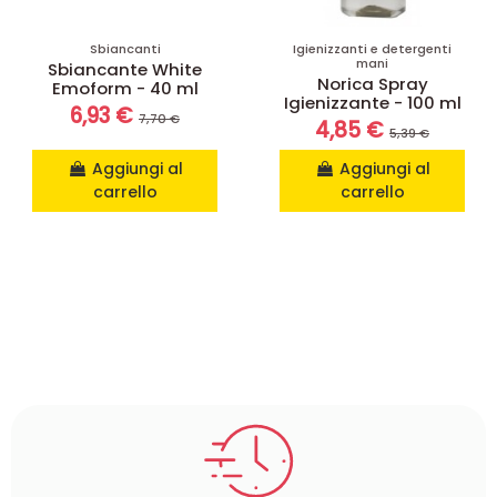
Sbiancanti
Igienizzanti e detergenti
mani
Sbiancante White
Norica Spray
Emoform - 40 ml
Igienizzante - 100 ml
6,93 €
7,70 €
4,85 €
5,39 €
Aggiungi al
Aggiungi al
carrello
carrello