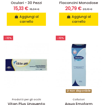
Oculari - 30 Pezzi
Flaconcini Monodose
15,33 €
20,79 €
18,04 €
23,10 €
Aggiungi al
Aggiungi al
carrello
carrello
-10%
-10%
Non disponibile
Prodotti per gli occhi
Collutori
Vitan Plus Unguento
Aqua Emoform