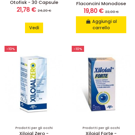
Otofisk - 30 Capsule
Flaconcini Monodose
21,78 €
19,80 €
24,20 €
22,00 €
Aggiungi al
Vedi
carrello
-10%
-10%
Prodotti per gli occhi
Prodotti per gli occhi
Xiloial Zero -
Xiloial Forte -