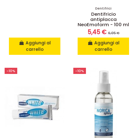
Dentifrici
Dentifricio
antiplacca
NeoEmoform - 100 ml
5,45 €
6,05 €
Aggiungi al
Aggiungi al
carrello
carrello
-10%
-10%