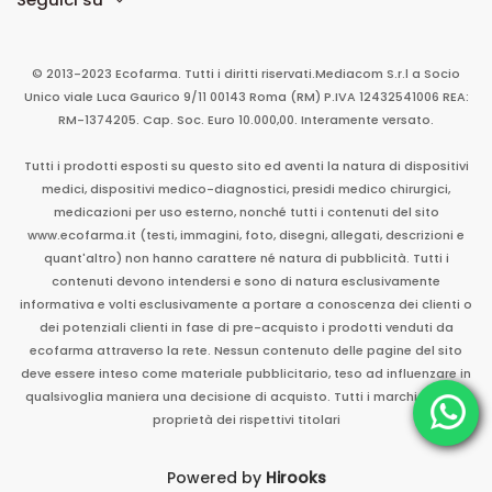
© 2013-2023 Ecofarma. Tutti i diritti riservati.
Mediacom S.r.l
a Socio
Unico
viale Luca Gaurico 9/11
00143
Roma
(RM)
P.IVA
12432541006
REA:
RM-1374205. Cap. Soc. Euro 10.000,00. Interamente versato.
Tutti i prodotti esposti su questo sito ed aventi la natura di dispositivi
medici, dispositivi medico-diagnostici, presidi medico chirurgici,
medicazioni per uso esterno, nonché tutti i contenuti del sito
www.ecofarma.it (testi, immagini, foto, disegni, allegati, descrizioni e
quant'altro) non hanno carattere né natura di pubblicità. Tutti i
contenuti devono intendersi e sono di natura esclusivamente
informativa e volti esclusivamente a portare a conoscenza dei clienti o
dei potenziali clienti in fase di pre-acquisto i prodotti venduti da
ecofarma attraverso la rete. Nessun contenuto delle pagine del sito
deve essere inteso come materiale pubblicitario, teso ad influenzare in
qualsivoglia maniera una decisione di acquisto. Tutti i marchi sono di
proprietà dei rispettivi titolari
Powered by
Hirooks