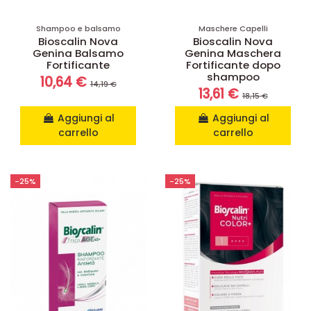
Shampoo e balsamo
Maschere Capelli
Bioscalin Nova
Bioscalin Nova
Genina Balsamo
Genina Maschera
Fortificante
Fortificante dopo
shampoo
10,64 €
14,19 €
13,61 €
18,15 €
Aggiungi al
Aggiungi al
carrello
carrello
-25%
-25%