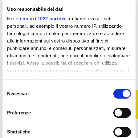
Uso responsabile dei dati
Noi e
i nostri 1022 partner
trattiamo i vostri dati
personali, ad esempio il vostro numero IP, utilizzando
tecnologie come i cookie per memorizzare e accedere
Colorazioni senza
Colorazioni senza
ammoniaca
ammoniaca
alle informazioni sul vostro dispositivo al fine di
Bioscalin Nutricolor
Bioscalin Nutricolor
Plus - 3 Castano
Plus - 5 Castano
pubblicare annunci e contenuti personalizzati, misurare
Scuro
Chiaro
gli annunci e i contenuti, ricercare il pubblico e sviluppare
12,79 €
12,79 €
17,05 €
17,05 €
i servizi. Avete la possibilità di scegliere chi utilizza i
vostri dati e per quali scopi. Le vostre scelte in materia di
Aggiungi al
Aggiungi al
privacy sono applicabili solo su questa proprietà digitale
carrello
carrello
in cui avete effettuato le vostre scelte. È possibile
Selezione
modificare o revocare il proprio consenso in qualsiasi
Necessari
FILTRO
del
momento dalla Dichiarazione sui cookie o facendo clic
-25%
-25%
consenso
sull'icona di attivazione della privacy.
Preferenze
Con il tuo consenso, vorremmo anche:
raccogliere informazioni sulla tua posizione
Statistiche