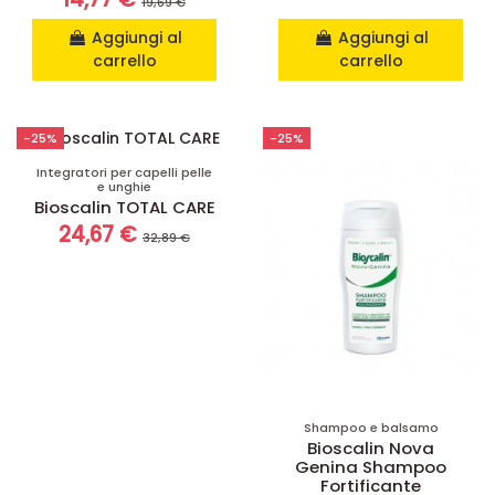
19,69 €
Aggiungi al
Aggiungi al
carrello
carrello
-25%
-25%
Integratori per capelli pelle
e unghie
Bioscalin TOTAL CARE
24,67 €
32,89 €
Shampoo e balsamo
Bioscalin Nova
Genina Shampoo
Fortificante