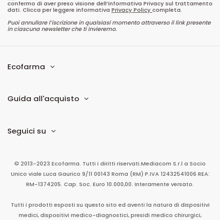
confermo di aver preso visione dell’informativa Privacy sul trattamento
dati. Clicca per leggere informativa
Privacy Policy
completa.
Puoi annullare l’iscrizione in qualsiasi momento attraverso il link presente
in ciascuna newsletter che ti invieremo.
Ecofarma
Guida all'acquisto
Seguici su
© 2013-2023 Ecofarma. Tutti i diritti riservati.
Mediacom S.r.l
a Socio
Unico
viale Luca Gaurico 9/11
00143
Roma
(RM)
P.IVA
12432541006
REA:
RM-1374205. Cap. Soc. Euro 10.000,00. Interamente versato.
Tutti i prodotti esposti su questo sito ed aventi la natura di dispositivi
medici, dispositivi medico-diagnostici, presidi medico chirurgici,