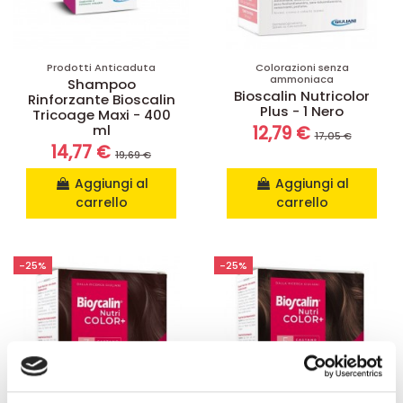
Prodotti Anticaduta
Colorazioni senza
ammoniaca
Shampoo
Bioscalin Nutricolor
Rinforzante Bioscalin
Plus - 1 Nero
Tricoage Maxi - 400
ml
12,79 €
17,05 €
14,77 €
19,69 €
Aggiungi al
Aggiungi al
carrello
carrello
-25%
-25%