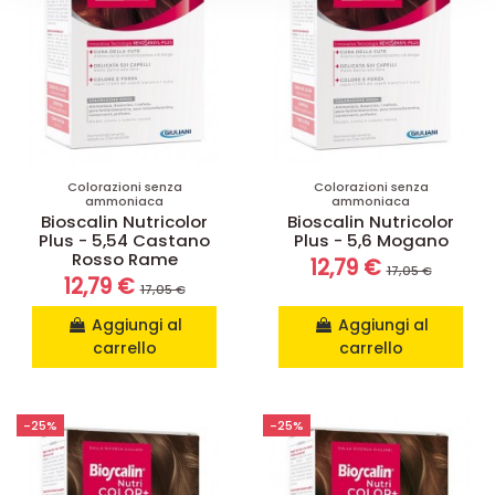
Colorazioni senza
Colorazioni senza
ammoniaca
ammoniaca
Bioscalin Nutricolor
Bioscalin Nutricolor
Plus - 5,54 Castano
Plus - 5,6 Mogano
Rosso Rame
12,79 €
17,05 €
12,79 €
17,05 €
Aggiungi al
Aggiungi al
carrello
carrello
-25%
-25%