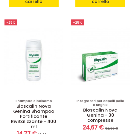
carrello
carrello
-25%
-25%
Shampoo e balsamo
Integratori per capelli pelle
e unghie
Bioscalin Nova
Bioscalin Nova
Genina Shampoo
Genina - 30
Fortificante
compresse
Rivitalizzante - 400
ml
24,67 €
32,89 €
14,77 €