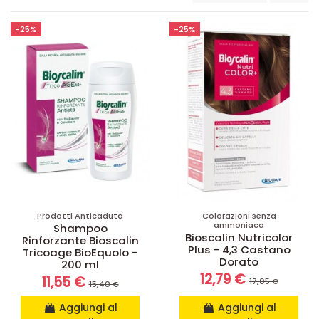
-25%
-25%
Prodotti Anticaduta
Colorazioni senza
ammoniaca
Shampoo
Bioscalin Nutricolor
Rinforzante Bioscalin
Plus - 4,3 Castano
Tricoage BioEquolo -
Dorato
200 ml
12,79 €
11,55 €
17,05 €
15,40 €
Aggiungi al
Aggiungi al