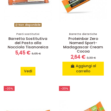
Non disponibile
Pasti sostitutivi
Barrette dietetiche
Barretta Sostitutiva
Proteinbar Zero
del Pasto alla
Named Sport-
Nocciola Tisanoreica
Madagascar Cream
Cocoa
5,45 €
6,05 €
2,64 €
3,30 €
Aggiungi al
Vedi
carrello
-20%
-20%