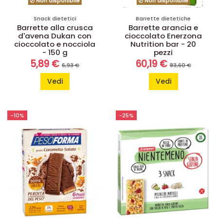
Non disponibile
Non disponibile
Snack dietetici
Barrette dietetiche
Barrette alla crusca
Barrette arancia e
d'avena Dukan con
cioccolato Enerzona
cioccolato e nocciola
Nutrition bar - 20
- 150 g
pezzi
5,89 €
60,19 €
6,93 €
83,60 €
Vedi
Vedi
-10%
-25%