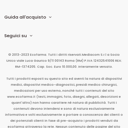
Guida all'acquisto
Seguici su
© 2013-2023 Ecofarma. Tutti i diritti riservati.
Mediacom S.r.l
a Socio
Unico
viale Luca Gaurico 9/11
00143
Roma
(RM)
P.IVA
12432541006
REA:
RM-1374205. Cap. Soc. Euro 10.000,00. Interamente versato.
Tutti i prodotti esposti su questo sito ed aventi la natura di dispositivi
medici, dispositivi medico-diagnostici, presidi medico chirurgici,
medicazioni per uso esterno, nonché tutti i contenuti del sito
www.ecofarma.it (testi, immagini, foto, disegni, allegati, descrizioni e
quant'altro) non hanno carattere né natura di pubblicità. Tutti i
contenuti devono intendersi e sono di natura esclusivamente
informativa e volti esclusivamente a portare a conoscenza dei clienti o
dei potenziali clienti in fase di pre-acquisto i prodotti venduti da
ecofarma attraverso la rete. Nessun contenuto delle pagine del sito