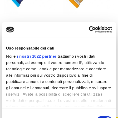
Integratori per palestra e
Integratori per palestra e
sport
sport
Enervit Power Sport
Enervit Power Time
Protein Bar Cocco-
Outdoor Bar Frutta
Ciok
Secca
2,26 €
2,11 €
Uso responsabile dei dati
2,97 €
2,64 €
Noi e
i nostri 1022 partner
trattiamo i vostri dati
Aggiungi al
Aggiungi al
personali, ad esempio il vostro numero IP, utilizzando
carrello
carrello
tecnologie come i cookie per memorizzare e accedere
alle informazioni sul vostro dispositivo al fine di
pubblicare annunci e contenuti personalizzati, misurare
-10%
-10%
gli annunci e i contenuti, ricercare il pubblico e sviluppare
i servizi. Avete la possibilità di scegliere chi utilizza i
vostri dati e per quali scopi. Le vostre scelte in materia di
privacy sono applicabili solo su questa proprietà digitale
in cui avete effettuato le vostre scelte. È possibile
Selezione