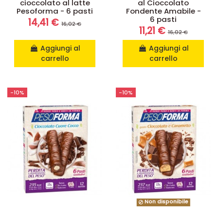
cioccolato al latte
al Cioccolato
Pesoforma - 6 pasti
Fondente Amabile -
6 pasti
14,41 €
16,02 €
11,21 €
16,02 €
Aggiungi al
Aggiungi al
carrello
carrello
-10%
-10%
Non disponibile