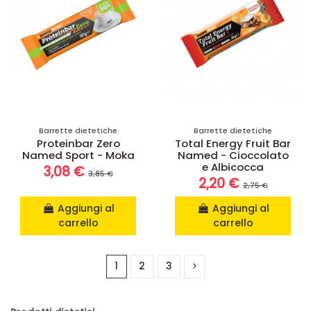
Barrette dietetiche
Barrette dietetiche
Proteinbar Zero
Total Energy Fruit Bar
Named Sport - Moka
Named - Cioccolato
e Albicocca
3,08 €
3,85 €
2,20 €
2,75 €
Aggiungi al
Aggiungi al
carrello
carrello
1
2
3