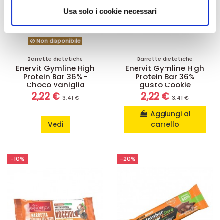
informazioni sul modo in cui utilizza il nostro sito con i
Usa solo i cookie necessari
nostri partner che si occupano di analisi dei dati web,
pubblicità e social media, i quali potrebbero combinarle
Non disponibile
con altre informazioni che ha fornito loro o che hanno
raccolto dal suo utilizzo dei loro servizi.
Barrette dietetiche
Barrette dietetiche
Enervit Gymline High
Enervit Gymline High
Protein Bar 36% -
Protein Bar 36%
Choco Vaniglia
gusto Cookie
2,22 €
2,22 €
3,41 €
3,41 €
Aggiungi al
Vedi
carrello
-10%
-20%