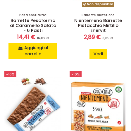
Non disponibile
Pasti sostitutivi
Barrette dietetiche
Barrette Pesoforma
Nientemeno Barrette
al Caramello Salato
Pistacchio Mirtillo
- 6 Pasti
Enervit
14,41 €
2,89 €
16,02 €
3,85 €
Aggiungi al
carrello
Vedi
-10%
-10%