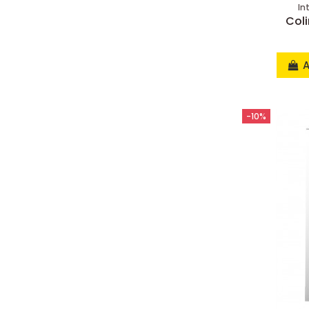
In
Col
A
-10%