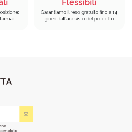
ali
Flessibili
osizione:
Garantiamo il reso gratuito fino a 14
arma.it
giorni dall'acquisto del prodotto
TTA
ione
completa.