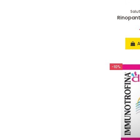
Salu
Rinopant
A
-10%