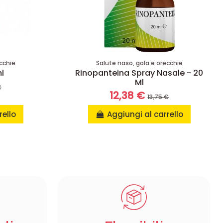
cchie
Salute naso, gola e orecchie
ml
Rinopanteina Spray Nasale - 20
Ml
€
12,38 €
13,75 €
rello
Aggiungi al carrello