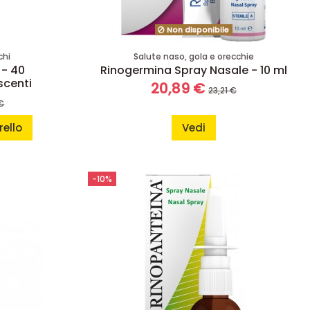
Non disponibile
chi
Salute naso, gola e orecchie
 - 40
Rinogermina Spray Nasale - 10 ml
scenti
20,89 €
23,21 €
€
rello
Vedi
-10%