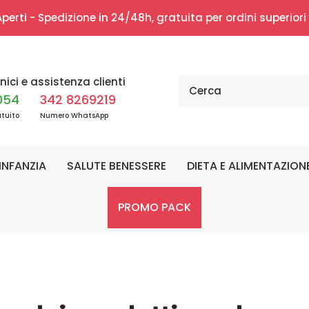
erti - Spedizione in 24/48h, gratuita per ordini superior
nici e assistenza clienti
054
342 8269219
tuito
Numero WhatsApp
INFANZIA
SALUTE BENESSERE
DIETA E ALIMENTAZION
PROMO PACK