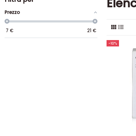
Elenc
Prezzo
7
€
21
€
-10%