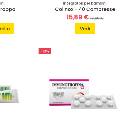
ini
Integratori per bambini
iroppo
Colinox - 40 Compresse
15,89 €
17,66 €
rello
Vedi
-10%