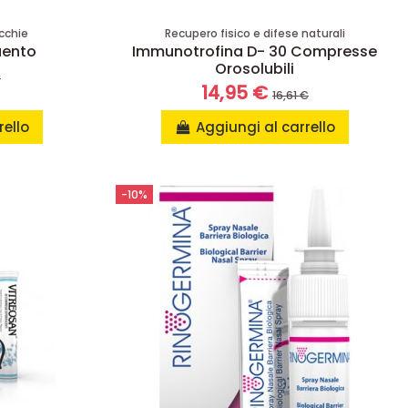
cchie
Recupero fisico e difese naturali
uento
Immunotrofina D- 30 Compresse
Orosolubili
€
14,95 €
16,61 €
rello
Aggiungi al carrello
-10%