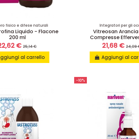
o fisico e difese naturali
Integratori per gli oc
ofina Liquido - Flacone
Vitreosan Arancia
200 ml
Compresse Efferve
22,62 €
21,68 €
25,14 €
24,09 
ggiungi al carrello
Aggiungi al car
-10%