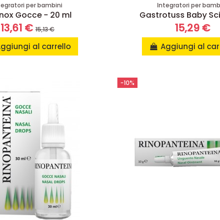
tegratori per bambini
Integratori per bamb
inox Gocce - 20 ml
Gastrotuss Baby Sc
13,61 €
15,29 €
15,13 €
ggiungi al carrello
Aggiungi al car
-10%