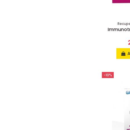
Recuper
Immunotr
A
-10%