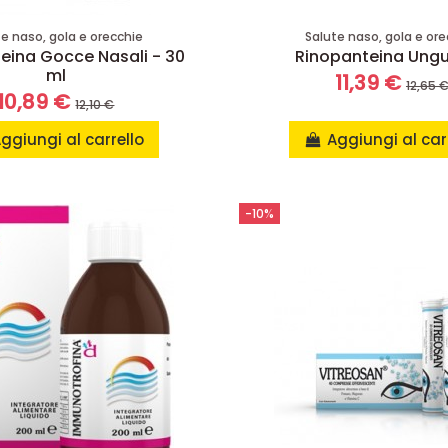
te naso, gola e orecchie
Salute naso, gola e ore
eina Gocce Nasali - 30
Rinopanteina Ung
ml
11,39 €
12,65 
10,89 €
12,10 €
ggiungi al carrello
Aggiungi al car
-10%