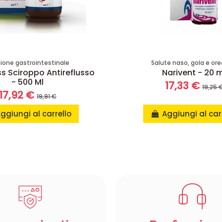
ione gastrointestinale
Salute naso, gola e ore
s Sciroppo Antireflusso
Narivent - 20 
- 500 Ml
17,33 €
19,25 
17,92 €
19,91 €
ggiungi al carrello
Aggiungi al car