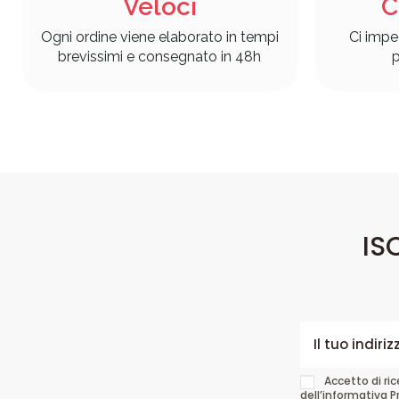
Veloci
C
Ogni ordine viene elaborato in tempi
Ci impe
brevissimi e consegnato in 48h
p
IS
Accetto di ri
dell’informativa P