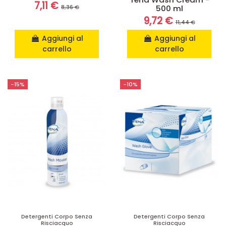
7,11 €
8,36 €
500 ml
9,72 €
11,44 €
Aggiungi al
Aggiungi al
carrello
carrello
-15%
-10%
Detergenti Corpo Senza
Detergenti Corpo Senza
Risciacquo
Risciacquo