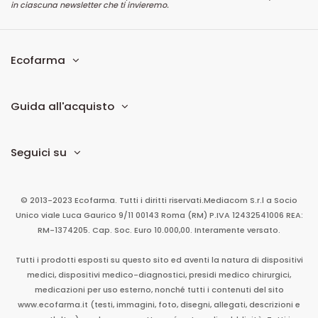
in ciascuna newsletter che ti invieremo.
Ecofarma
Guida all'acquisto
Seguici su
© 2013-2023 Ecofarma. Tutti i diritti riservati.
Mediacom S.r.l
a Socio
Unico
viale Luca Gaurico 9/11
00143
Roma
(RM)
P.IVA
12432541006
REA:
RM-1374205. Cap. Soc. Euro 10.000,00. Interamente versato.
Tutti i prodotti esposti su questo sito ed aventi la natura di dispositivi
medici, dispositivi medico-diagnostici, presidi medico chirurgici,
medicazioni per uso esterno, nonché tutti i contenuti del sito
www.ecofarma.it (testi, immagini, foto, disegni, allegati, descrizioni e