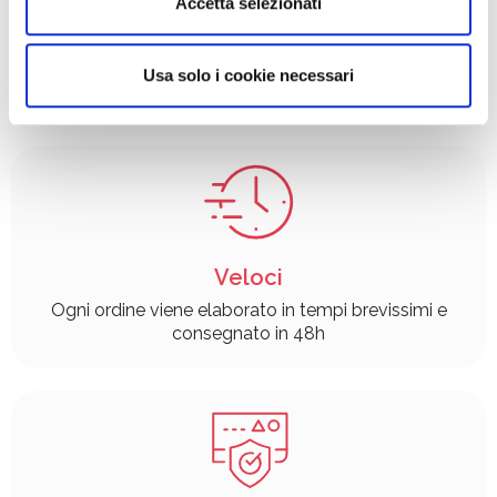
Accetta selezionati
annunci, per fornire funzionalità dei social media e per
analizzare il nostro traffico. Condividiamo inoltre
informazioni sul modo in cui utilizza il nostro sito con i
Usa solo i cookie necessari
nostri partner che si occupano di analisi dei dati web,
pubblicità e social media, i quali potrebbero combinarle
con altre informazioni che ha fornito loro o che hanno
raccolto dal suo utilizzo dei loro servizi.
Veloci
Ogni ordine viene elaborato in tempi brevissimi e
consegnato in 48h