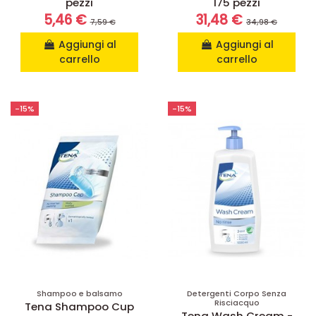
pezzi
175 pezzi
5,46 €
31,48 €
7,59 €
34,98 €
Aggiungi al
Aggiungi al
carrello
carrello
-15%
-15%
Shampoo e balsamo
Detergenti Corpo Senza
Risciacquo
Tena Shampoo Cup
Tena Wash Cream -