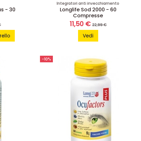
Integratori anti invecchiamento
us - 30
Longlife Sod 2000 - 60
Compresse
11,50 €
€
22,99 €
rello
Vedi
-10%