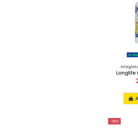
Dis
Integrat
Longlife
A
-10%