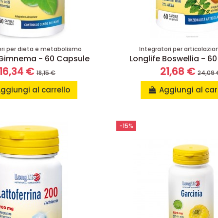
ori per dieta e metabolismo
Integratori per articolazio
 Gimnema - 60 Capsule
Longlife Boswellia - 6
16,34 €
21,68 €
18,15 €
24,09 
ggiungi al carrello
Aggiungi al car
-15%