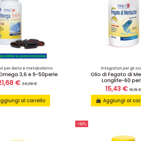
ponibile su prenotazione
ori per dieta e metabolismo
Integratori per gli oc
 Omega 3,6 e 9-50perle
Olio di Fegato di Me
Longlife-60 per
21,68 €
24,09 €
15,43 €
18,15 
ggiungi al carrello
Aggiungi al car
-10%