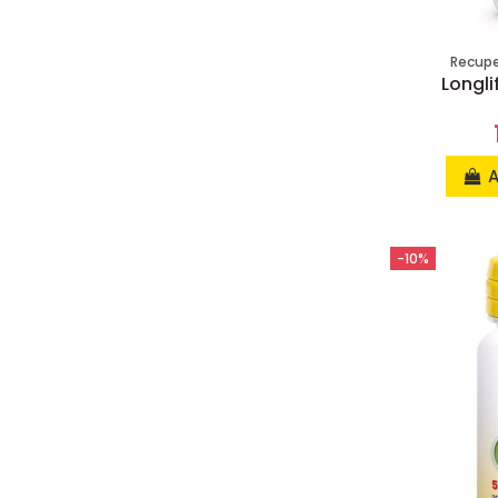
Recuper
Longli
A
-10%