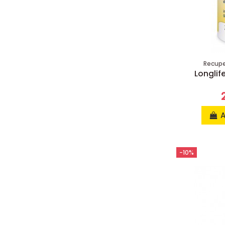
Recuper
Longlif
A
-10%