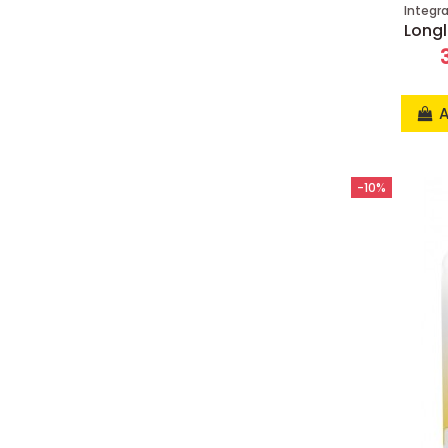
Integr
Longl
A
-10%