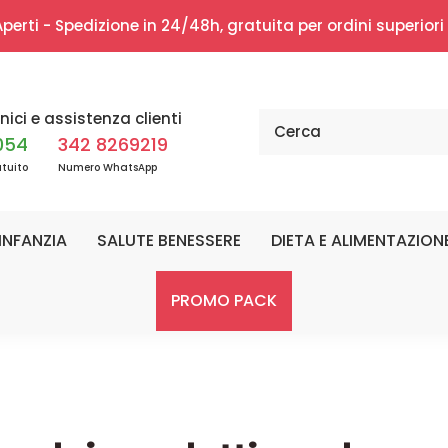
erti - Spedizione in 24/48h, gratuita per ordini superior
nici e assistenza clienti
054
342 8269219
tuito
Numero WhatsApp
INFANZIA
SALUTE BENESSERE
DIETA E ALIMENTAZION
PROMO PACK