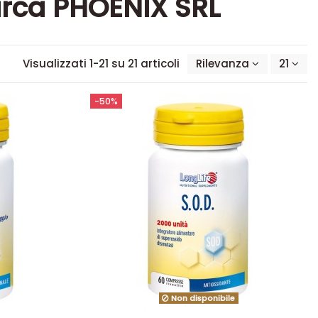
arca PHOENIX SRL
Visualizzati 1-21 su 21 articoli
Rilevanza
21
-50%
Non disponibile