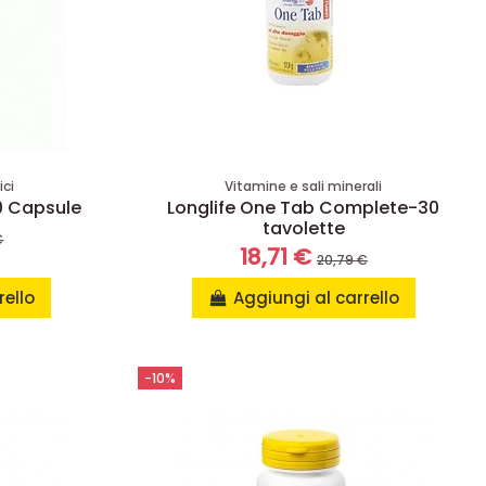
ici
Vitamine e sali minerali
60 Capsule
Longlife One Tab Complete-30
tavolette
€
18,71 €
20,79 €
rello
Aggiungi al carrello
-10%