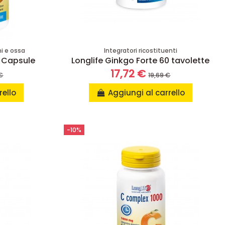
ni e ossa
Integratori ricostituenti
0 Capsule
Longlife Ginkgo Forte 60 tavolette
17,72 €
€
19,69 €
rello
Aggiungi al carrello
-10%