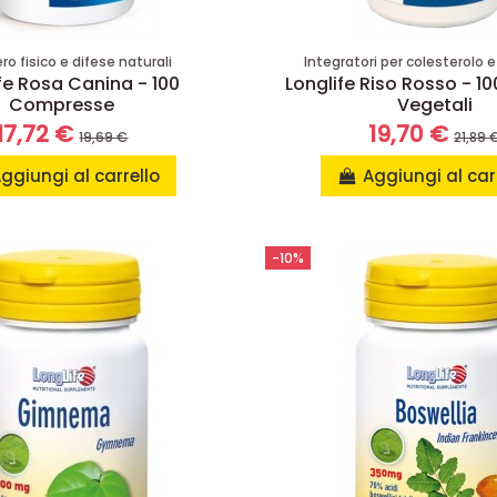
o fisico e difese naturali
Integratori per colesterolo e 
fe Rosa Canina - 100
Longlife Riso Rosso - 1
Compresse
Vegetali
17,72 €
19,70 €
19,69 €
21,89 
ggiungi al carrello
Aggiungi al car
-10%