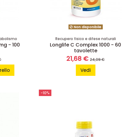
Non disponibile
tabolismo
Recupero fisico e difese naturali
 mg - 100
Longlife C Complex 1000 - 60
tavolette
21,68 €
€
24,09 €
rello
Vedi
-10%