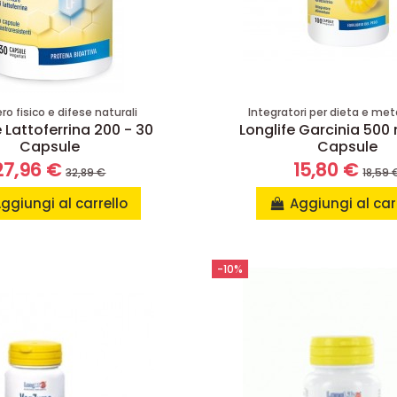
o fisico e difese naturali
Integratori per dieta e me
e Lattoferrina 200 - 30
Longlife Garcinia 500
Capsule
Capsule
27,96 €
15,80 €
32,89 €
18,59 
ggiungi al carrello
Aggiungi al car
-10%