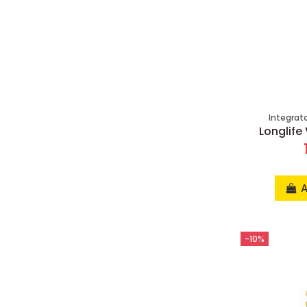
Integrat
Longlife
A
-10%