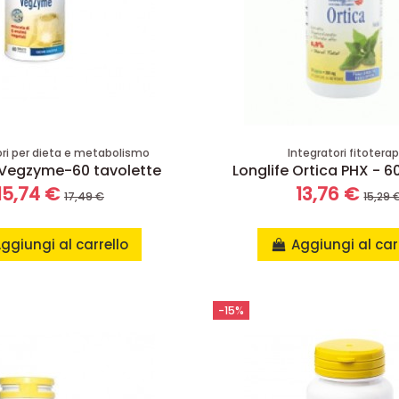
ori per dieta e metabolismo
Integratori fitoterap
 Vegzyme-60 tavolette
Longlife Ortica PHX - 
15,74 €
13,76 €
17,49 €
15,29 
ggiungi al carrello
Aggiungi al car
-15%