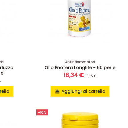
chi
Antinfiammatori
rluzzo
Olio Enotera Longlife - 60 perle
le
16,34 €
18,15 €
€
rello
Aggiungi al carrello
-10%