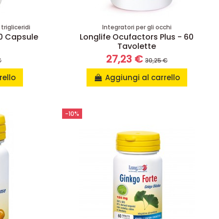
trigliceridi
Integratori per gli occhi
00 Capsule
Longlife Ocufactors Plus - 60
Tavolette
27,23 €
€
30,25 €
rello
Aggiungi al carrello
-10%