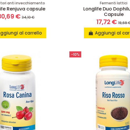
atori anti invecchiamento
Fermenti lattici
ife Renjuva capsule
Longlife Duo Dophil
Capsule
30,69 €
34,10 €
17,72 €
19,69 
ggiungi al carrello
Aggiungi al car
-10%