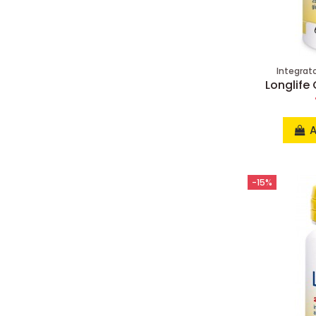
Integrat
Longlife
A
-15%