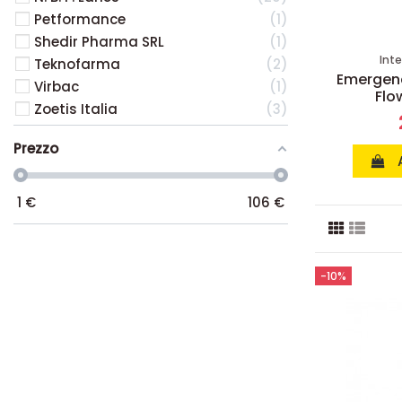
Petformance
1
Shedir Pharma SRL
1
Inte
Teknofarma
2
Emergenc
Virbac
1
Flo
Zoetis Italia
3
Prezzo
1
€
106
€
-10%