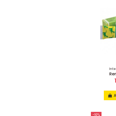
Inte
Re
A
-10%