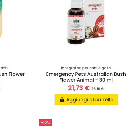
gatti
Integratori per cani e gatti
ush Flower
Emergency Pets Australian Bush
l
Flower Animal - 30 ml
21,73 €
€
26,18 €
Aggiungi al carrello
-10%