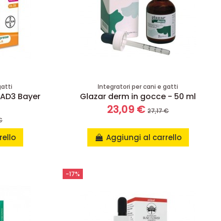
gatti
Integratori per cani e gatti
i AD3 Bayer
Glazar derm in gocce - 50 ml
23,09 €
27,17 €
€
rello
Aggiungi al carrello
-17%