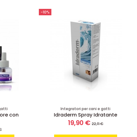
-10%
gatti
Integratori per cani e gatti
sore con
Idraderm Spray Idratante
19,90 €
22,11 €
€