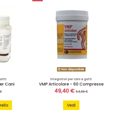
Non disponibile
gatti
Integratori per cani e gatti
er Cani
VMP Articolare - 60 Compresse
49,40 €
 €
54,89 €
rello
Vedi