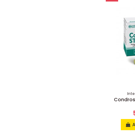
Inte
Condros
A