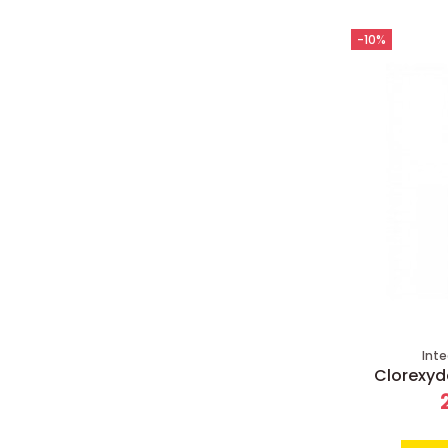
-10%
Inte
Clorexy