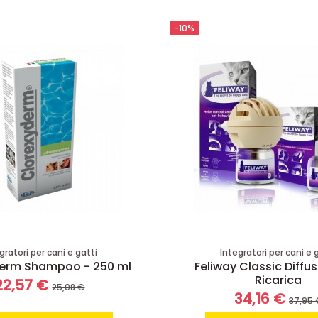
-10%
gratori per cani e gatti
Integratori per cani e 
derm Shampoo - 250 ml
Feliway Classic Diffu
Ricarica
22,57 €
25,08 €
34,16 €
37,95 