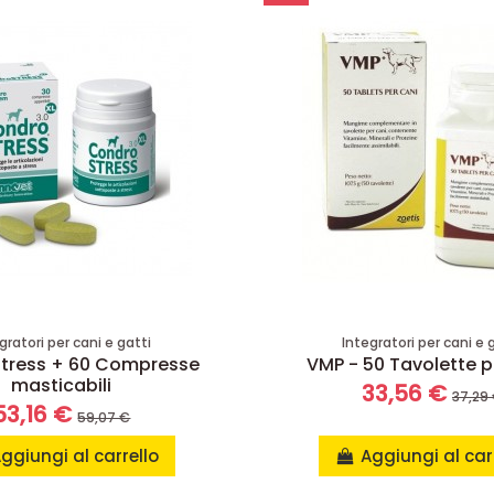
gratori per cani e gatti
Integratori per cani e 
tress + 60 Compresse
VMP - 50 Tavolette p
masticabili
33,56 €
37,29
53,16 €
59,07 €
ggiungi al carrello
Aggiungi al car