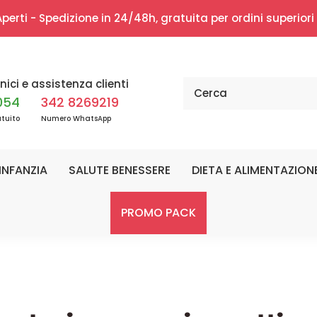
erti - Spedizione in 24/48h, gratuita per ordini superior
nici e assistenza clienti
054
342 8269219
tuito
Numero WhatsApp
INFANZIA
SALUTE BENESSERE
DIETA E ALIMENTAZION
PROMO PACK