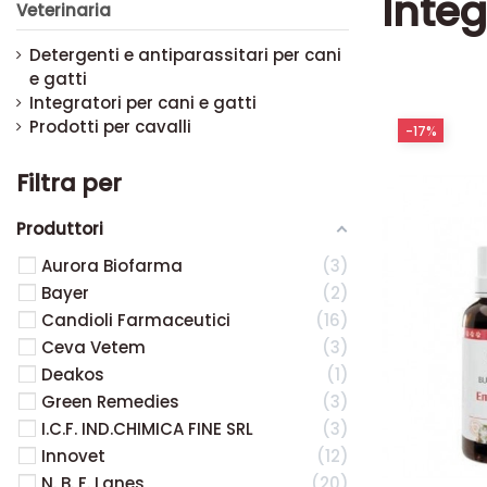
Integ
Veterinaria
Detergenti e antiparassitari per cani
e gatti
Integratori per cani e gatti
Prodotti per cavalli
-17%
Filtra per
Produttori
Aurora Biofarma
3
Bayer
2
Candioli Farmaceutici
16
Ceva Vetem
3
Deakos
1
Green Remedies
3
I.C.F. IND.CHIMICA FINE SRL
3
Innovet
12
N. B. F. Lanes
20