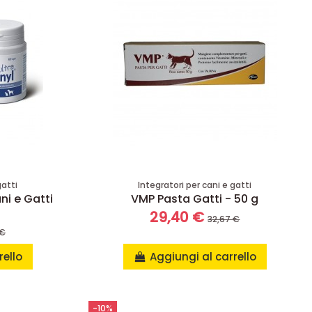
gatti
Integratori per cani e gatti
ni e Gatti
VMP Pasta Gatti - 50 g
29,40 €
32,67 €
 €
rello
Aggiungi al carrello
-10%