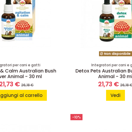
Non disponibile
gratori per cani e gatti
Integratori per cani e 
 & Calm Australian Bush
Detox Pets Australian B
wer Animal - 30 ml
Animal - 30 m
21,73 €
21,73 €
26,18 €
26,18 
ggiungi al carrello
Vedi
-10%