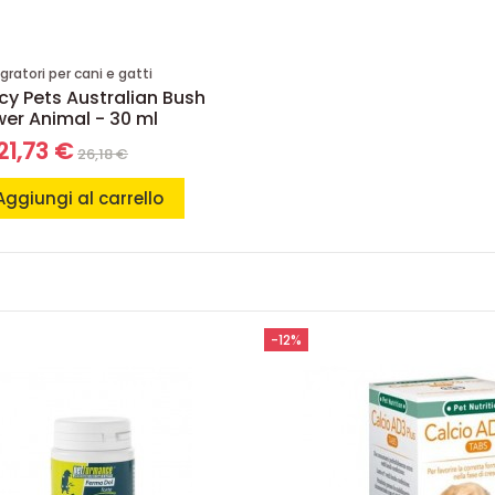
gratori per cani e gatti
y Pets Australian Bush
wer Animal - 30 ml
21,73 €
26,18 €
Aggiungi al carrello
-12%