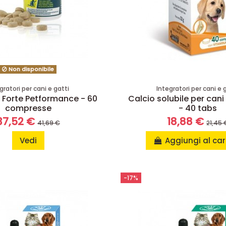
Non disponibile
gratori per cani e gatti
Integratori per cani e 
 Forte Petformance - 60
Calcio solubile per can
compresse
- 40 tabs
37,52 €
18,88 €
41,69 €
21,45 
Vedi
Aggiungi al car
-17%