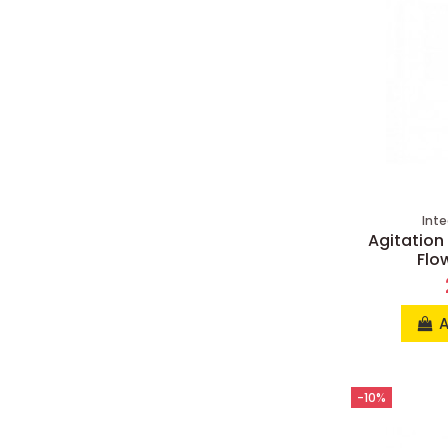
Inte
Agitation
Flo
A
-10%