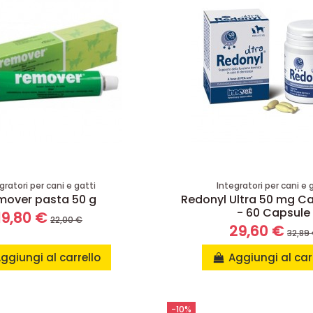
gratori per cani e gatti
Integratori per cani e 
mover pasta 50 g
Redonyl Ultra 50 mg Ca
- 60 Capsule
19,80 €
22,00 €
29,60 €
32,89
ggiungi al carrello
Aggiungi al car
-10%