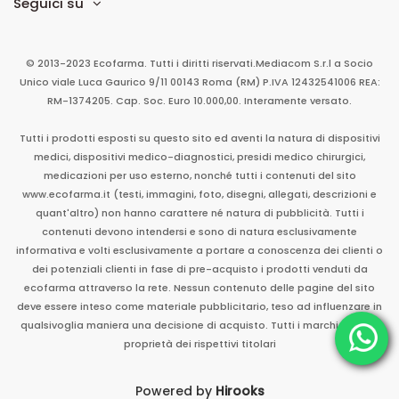
Seguici su
© 2013-2023 Ecofarma. Tutti i diritti riservati.
Mediacom S.r.l
a Socio
Unico
viale Luca Gaurico 9/11
00143
Roma
(RM)
P.IVA
12432541006
REA:
RM-1374205. Cap. Soc. Euro 10.000,00. Interamente versato.
Tutti i prodotti esposti su questo sito ed aventi la natura di dispositivi
medici, dispositivi medico-diagnostici, presidi medico chirurgici,
medicazioni per uso esterno, nonché tutti i contenuti del sito
www.ecofarma.it (testi, immagini, foto, disegni, allegati, descrizioni e
quant'altro) non hanno carattere né natura di pubblicità. Tutti i
contenuti devono intendersi e sono di natura esclusivamente
informativa e volti esclusivamente a portare a conoscenza dei clienti o
dei potenziali clienti in fase di pre-acquisto i prodotti venduti da
ecofarma attraverso la rete. Nessun contenuto delle pagine del sito
deve essere inteso come materiale pubblicitario, teso ad influenzare in
qualsivoglia maniera una decisione di acquisto. Tutti i marchi sono di
proprietà dei rispettivi titolari
Powered by
Hirooks