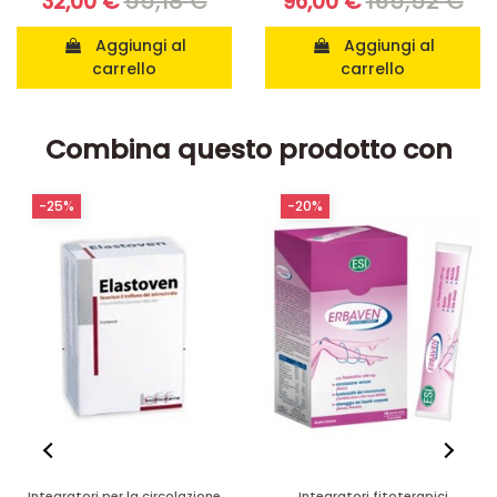
55,18 €
165,52 €
32,00 €
96,00 €
Aggiungi al
Aggiungi al
carrello
carrello
Combina questo prodotto con
-20%
-10%
Integratori fitoterapici
Integratori anticellulite e