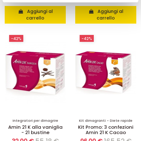
pubblicità e social media, i quali potrebbero combinarle
con altre informazioni che ha fornito loro o che hanno
Aggiungi al
Aggiungi al
carrello
carrello
raccolto dal suo utilizzo dei loro servizi.
-42%
-42%
Integratori per dimagrire
Kit dimagranti - Diete rapide
Amin 21 K alla vaniglia
Kit Promo: 3 confezioni
- 21 bustine
Amin 21 K Cacao