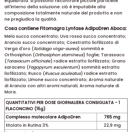
equilibrata. Si possono riscontrare piccole particelle
all'interno della soluzione: ciò è imputabile alla
composizione totalmente naturale del prodotto e non
ne pregiudica la qualità.
Cosa contiene Fitomagra Lynfase AdipoDren Aboca:
Mela succo concentrato; Uva rossa succo concentrato;
Arancio succo concentrato; Coestratto liofilizzato di
Verga d'oro (
Solidago virga-aurea
) sommità e
Orthosiphon (
Orthosiphon stamineus
) foglie; Tarassaco
(
Taraxacum officinale
) radice estratto liofilizzato; Grano
saraceno (
Fagopyrum esculentum
) sommità estratto
liofilizzato; Rusco (
Ruscus aculeatus
) radice estratto
liofilizzato; Limone succo concentrato; Aroma naturale
di Arancio con altri aromi naturali; Aroma naturale di
Mora.
QUANTITATIVI PER DOSE GIORNALIERA CONSIGLIATA - 1
FLACONCINO (15g)
Complesso molecolare AdipoDren
765 mg
titolato in Rutina 3%
22,9 mg