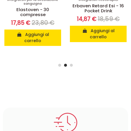
drenanti
Erbaven Retard Esi - 16
Fitomagra Lynfase
Pocket Drink
AdipoDren Tisana
18,59 €
14,87 €
Aboca - 20 filtri
13,20 €
11,88 €
Aggiungi al
carrello
Aggiungi al
carrello