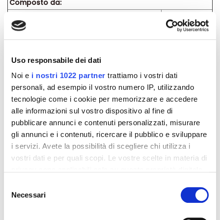
Composto da:
Grano saraceno sommità estratto
180 mg
liofilizzato
Rusco Radice estratto liofilizzato
75 mg
Coestratto liofilizzato di Verga d'oro
300 mg
Uso responsabile dei dati
sommità e Ortosiphon foglie
Noi e
i nostri 1022 partner
trattiamo i vostri dati
Tarassaco radice estratto liofilizzato
210 mg
personali, ad esempio il vostro numero IP, utilizzando
Formato:
tecnologie come i cookie per memorizzare e accedere
Confezione da 12 flaconcini monodose in vetro da 15 g
alle informazioni sul vostro dispositivo al fine di
ciascuno.
pubblicare annunci e contenuti personalizzati, misurare
gli annunci e i contenuti, ricercare il pubblico e sviluppare
i servizi. Avete la possibilità di scegliere chi utilizza i
Dettagli del prodotto
vostri dati e per quali scopi. Le vostre scelte in materia di
privacy sono applicabili solo su questa proprietà digitale
Recensioni
in cui avete effettuato le vostre scelte. È possibile
Selezione
modificare o revocare il proprio consenso in qualsiasi
Necessari
del
momento dalla Dichiarazione sui cookie o facendo clic
consenso
sull'icona di attivazione della privacy.