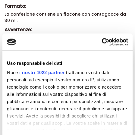
Formato:
La confezione contiene un flacone con contagocce da
30 ml.
Avvertenze:
I fiori australiani non hanno interazioni con farmaci o
altri cibi e possono essere assunti a qualsiasi età. Sono
consigliati anche ai bambini piccoli per i quali possono
anche essere diluiti in acqua, camomilla, tè o altre
bevande.
Uso responsabile dei dati
Questa scheda riporta informazioni che non intendono
Noi e
i nostri 1022 partner
trattiamo i vostri dati
sostituire una diagnosi o consigli del medico, poiché
personali, ad esempio il vostro numero IP, utilizzando
solo il medico può stilare qualsiasi prescrizione e dare
tecnologie come i cookie per memorizzare e accedere
indicazioni terapeutiche. Quanto riportato costituisce
solamente una guida informativa: gli integratori
alle informazioni sul vostro dispositivo al fine di
alimentari, le piante, gli estratti vegetali e i prodotti
pubblicare annunci e contenuti personalizzati, misurare
erboristici non possono essere considerati come
gli annunci e i contenuti, ricercare il pubblico e sviluppare
sostituti di una dieta bilanciata ed equilibrata ed uno
i servizi. Avete la possibilità di scegliere chi utilizza i
stile di vita sano e controllato. In caso di patologie,
vostri dati e per quali scopi. Le vostre scelte in materia di
disturbi o allergie è sempre bene consultare il proprio
privacy sono applicabili solo su questa proprietà digitale
medico.