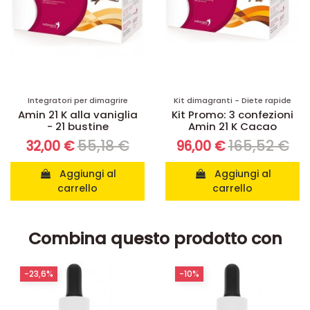
Integratori per dimagrire
Kit dimagranti - Diete rapide
Amin 21 K alla vaniglia
Kit Promo: 3 confezioni
- 21 bustine
Amin 21 K Cacao
55,18 €
165,52 €
32,00 €
96,00 €
Aggiungi al
Aggiungi al
carrello
carrello
Combina questo prodotto con
-23,6%
-10%