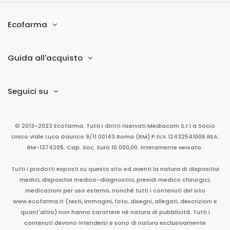
Ecofarma
Guida all'acquisto
Seguici su
© 2013-2023 Ecofarma. Tutti i diritti riservati.
Mediacom S.r.l
a Socio
Unico
viale Luca Gaurico 9/11
00143
Roma
(RM)
P.IVA
12432541006
REA:
RM-1374205. Cap. Soc. Euro 10.000,00. Interamente versato.
Tutti i prodotti esposti su questo sito ed aventi la natura di dispositivi
medici, dispositivi medico-diagnostici, presidi medico chirurgici,
medicazioni per uso esterno, nonché tutti i contenuti del sito
www.ecofarma.it (testi, immagini, foto, disegni, allegati, descrizioni e
quant'altro) non hanno carattere né natura di pubblicità. Tutti i
contenuti devono intendersi e sono di natura esclusivamente