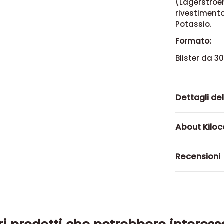
(Lagerstroem
rivestimento
Potassio.
Formato:
Blister da 3
Dettagli de
About Kiloc
Recensioni