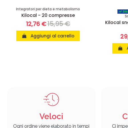
Integratori per dieta e metabolismo
Dis
Kilocal - 20 compresse
S
Kilocal sn
15,95 €
12,76 €
29
Aggiungi al carrello
Veloci
C
Ogni ordine viene elaborato in tempi
Ci impe