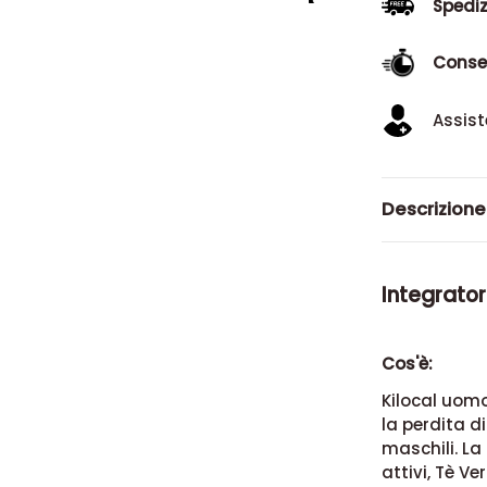
Spediz
Conse
Assist
Descrizione
Integrator
Cos'è:
Kilocal uomo
la perdita d
maschili. La
attivi, Tè V