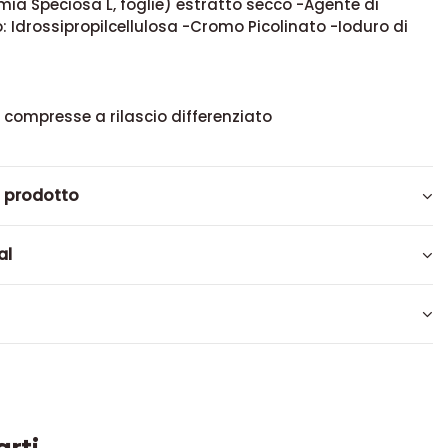
ia Speciosa L, foglie) estratto secco -Agente di
: Idrossipropilcellulosa -Cromo Picolinato -Ioduro di
0 compresse a rilascio differenziato
l prodotto
al