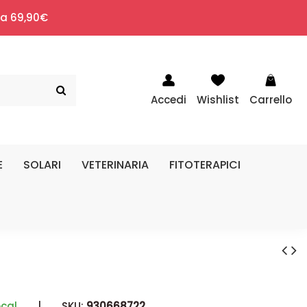
i a 69,90€
Accedi
Wishlist
Carrello
E
SOLARI
VETERINARIA
FITOTERAPICI
ocal
|
SKU:
930668722