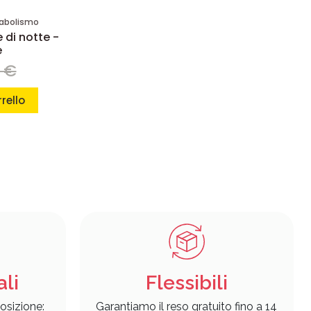
tabolismo
 di notte -
e
5 €
rello
ali
Flessibili
osizione:
Garantiamo il reso gratuito fino a 14