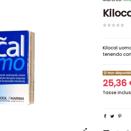
Kiloc
Kilocal uomo
tenendo cont
Non disponibi
25,36
Tasse inclu