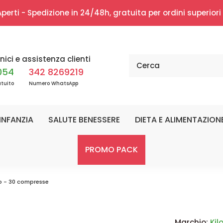
erti - Spedizione in 24/48h, gratuita per ordini superior
nici e assistenza clienti
054
342 8269219
tuito
Numero WhatsApp
INFANZIA
SALUTE BENESSERE
DIETA E ALIMENTAZION
PROMO PACK
o - 30 compresse
Marchio:
Kil