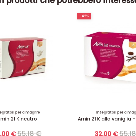
ri prodotti che potrebbero interess
-42%
egratori per dimagrire
Integratori per dimag
min 21 K neutro
Amin 21 K alla vaniglia -
55,18 €
55,1
,00 €
32,00 €