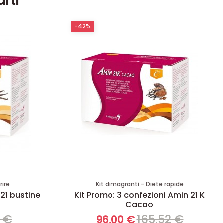
arti
-42%
rire
Kit dimagranti - Diete rapide
 21 bustine
Kit Promo: 3 confezioni Amin 21 K
Cacao
8 €
165,52 €
96,00 €