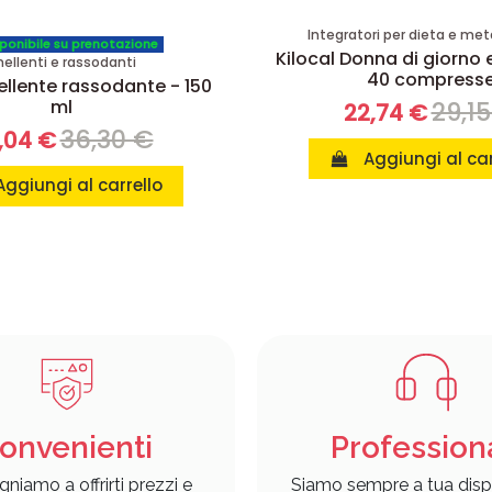
Integratori per dieta e me
ponibile su prenotazione
Kilocal Donna di giorno e
nellenti e rassodanti
40 compress
ellente rassodante - 150
ml
29,1
22,74 €
36,30 €
,04 €
Aggiungi al car
Aggiungi al carrello
onvenienti
Profession
gniamo a offrirti prezzi e
Siamo sempre a tua disp