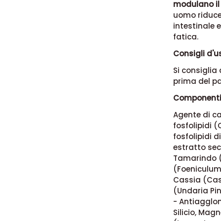
modulano il
uomo riduce 
intestinale 
fatica.
Consigli d'u
Si consiglia
prima del pa
Componenti
Agente di ca
fosfolipidi (
fosfolipidi 
estratto sec
Tamarindo (
(Foeniculum 
Cassia (Cass
(Undaria Pin
- Antiagglom
Silicio, Mag