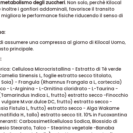
 metabolismo degli zuccheri
. Non solo, perchè Kilocal
inoltre i gonfiori addominali, favorisce il transito
e migliora le performance fisiche riducendo il senso di
so:
 di assumere una compressa al giorno di Kilocal Uomo,
sto principale.
:
rica: Cellulosa Microcristallina - Estratto di Tè verde
Camelia Sinensis L, foglie estratto secco titolato,
di Soia) - Frangula (Rhamnus Frangala a L, corteccia)
co - L-Arginina - L-Ornitina cloridrato - L-Taurina -
Tamarindus Indica L, frutto) estratto secco -Finocchio
vulgare M.var.dulce DC, frutto) estratto secco -
ia Fistula L, frutto) estratto secco - Alga Wakame
natifida H., tallo) estratto secco tit. 10% in Fucoxantina
eranti: Carbossimetilcellulosa Sodica, Biossido di
nesio Stearato, Talco - Stearina vegetale -Banaba