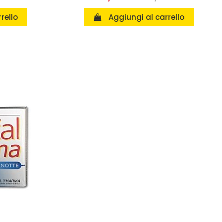
rello
Aggiungi al carrello