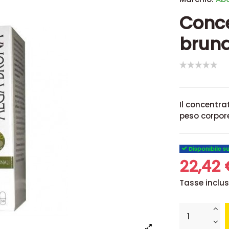
Conce
bruna
Il concentra
peso corpor
Disponibile s
22,42
Tasse inclu