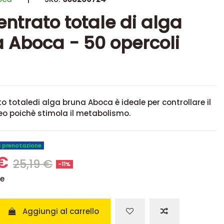
ntrato totale di alga
 Aboca - 50 opercoli
to totaledi alga bruna Aboca è ideale per controllare il
eo poichè stimola il metabolismo.
u prenotazione
 €
25,19 €
-11%
se
Aggiungi al carrello