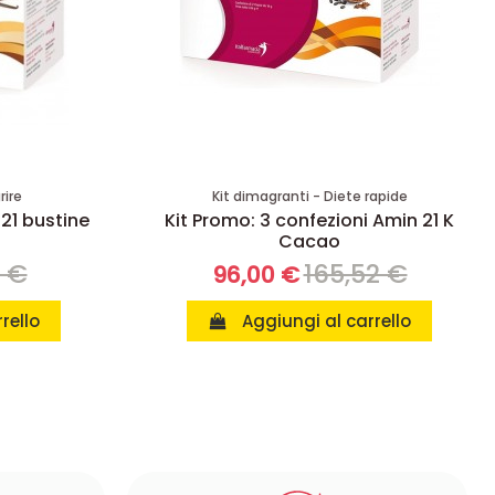
rire
Kit dimagranti - Diete rapide
 21 bustine
Kit Promo: 3 confezioni Amin 21 K
Cacao
8 €
165,52 €
96,00 €
rello
Aggiungi al carrello