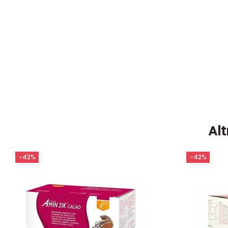
Alt
-42%
-42%