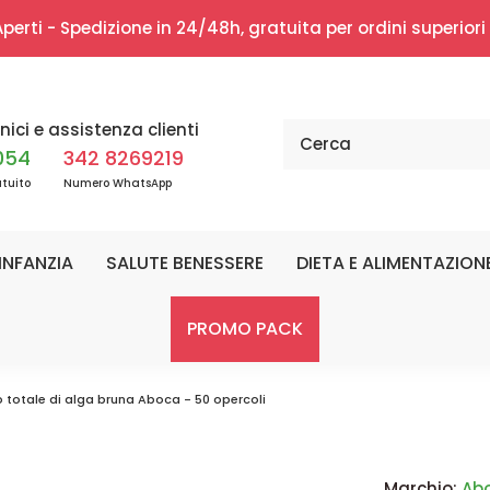
erti - Spedizione in 24/48h, gratuita per ordini superior
nici e assistenza clienti
054
342 8269219
tuito
Numero WhatsApp
INFANZIA
SALUTE BENESSERE
DIETA E ALIMENTAZION
PROMO PACK
 totale di alga bruna Aboca - 50 opercoli
Marchio:
Ab