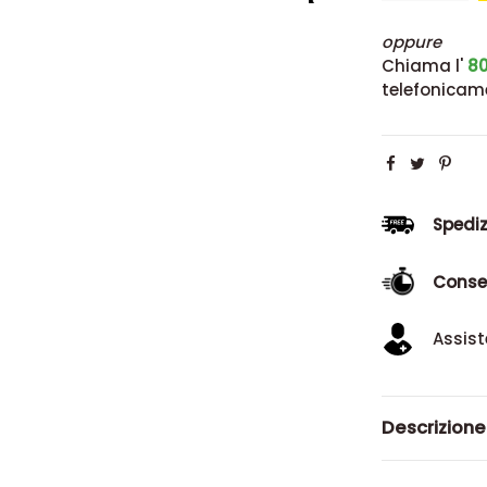
oppure
Chiama l'
80
telefonicam
Spediz
Conse
Assist
Descrizione