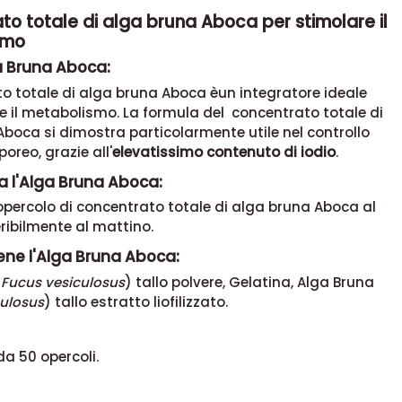
o totale di alga bruna Aboca per stimolare il
smo
a Bruna Aboca:
to totale di alga bruna Aboca èun integratore ideale
e il metabolismo. La formula del
concentrato totale di
 Aboca
si dimostra particolarmente utile nel controllo
rporeo
, grazie all'
elevatissimo contenuto di iodio
.
a l'Alga Bruna Aboca:
percolo di concentrato totale di alga bruna Aboca al
eribilmente al mattino.
ene l'Alga Bruna Aboca:
(
Fucus vesiculosus
) tallo polvere, Gelatina, Alga Bruna
culosus
) tallo estratto liofilizzato.
a 50 opercoli.