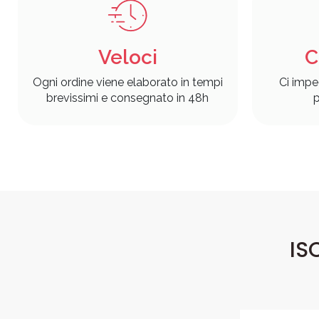
Veloci
C
Ogni ordine viene elaborato in tempi
Ci impe
brevissimi e consegnato in 48h
p
IS