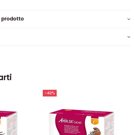
l prodotto
arti
-42%