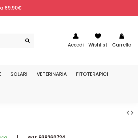
i a 69,90€
Accedi
Wishlist
Carrello
E
SOLARI
VETERINARIA
FITOTERAPICI
oca
|
SKU:
938260724