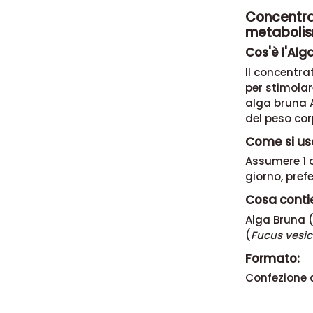
Concentrat
metaboli
Cos'è l'Alg
Il concentra
per stimolar
alga bruna
del peso co
Come si us
Assumere 1 o
giorno, pref
Cosa conti
Alga Bruna 
(
Fucus vesi
Formato:
Confezione d