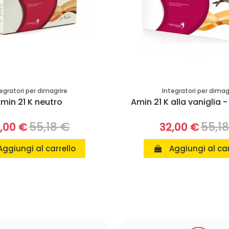
egratori per dimagrire
Integratori per dimag
min 21 K neutro
Amin 21 K alla vaniglia -
55,18 €
55,1
,00 €
32,00 €
Aggiungi al carrello
Aggiungi al car