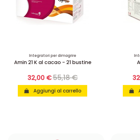
Integratori per dimagrire
Int
Amin 21 K al cacao - 21 bustine
A
55,18 €
32,00 €
32
Aggiungi al carrello