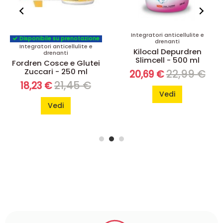
Integratori anticellulite e
Integratori anticellulite e
drenanti
drenanti
Kilocal Depurdren
Diurerbe Forte liquido
Slimcell - 500 ml
Esi - 500 ml
22,99 €
24,09 €
20,69 €
19,27 €
Vedi
Aggiungi al
carrello