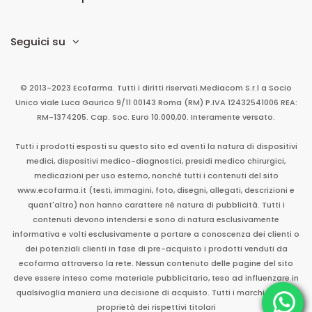
Seguici su
© 2013-2023 Ecofarma. Tutti i diritti riservati.
Mediacom S.r.l
a Socio
Unico
viale Luca Gaurico 9/11
00143
Roma
(RM)
P.IVA
12432541006
REA:
RM-1374205. Cap. Soc. Euro 10.000,00. Interamente versato.
Tutti i prodotti esposti su questo sito ed aventi la natura di dispositivi
medici, dispositivi medico-diagnostici, presidi medico chirurgici,
medicazioni per uso esterno, nonché tutti i contenuti del sito
www.ecofarma.it (testi, immagini, foto, disegni, allegati, descrizioni e
quant'altro) non hanno carattere né natura di pubblicità. Tutti i
contenuti devono intendersi e sono di natura esclusivamente
informativa e volti esclusivamente a portare a conoscenza dei clienti o
dei potenziali clienti in fase di pre-acquisto i prodotti venduti da
ecofarma attraverso la rete. Nessun contenuto delle pagine del sito
deve essere inteso come materiale pubblicitario, teso ad influenzare in
qualsivoglia maniera una decisione di acquisto. Tutti i marchi sono di
proprietà dei rispettivi titolari