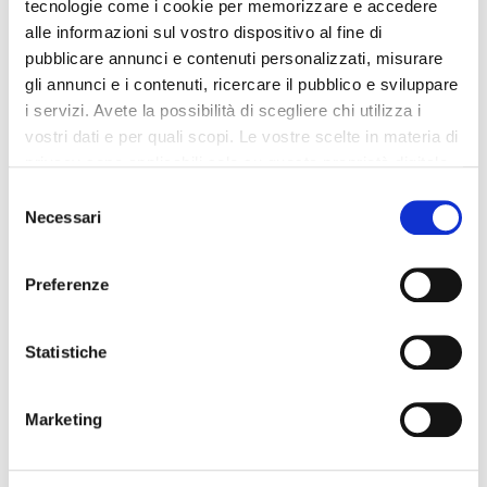
tecnologie come i cookie per memorizzare e accedere
alle informazioni sul vostro dispositivo al fine di
pubblicare annunci e contenuti personalizzati, misurare
gli annunci e i contenuti, ricercare il pubblico e sviluppare
Altri prodotti che potrebbero
i servizi. Avete la possibilità di scegliere chi utilizza i
vostri dati e per quali scopi. Le vostre scelte in materia di
interessarti
privacy sono applicabili solo su questa proprietà digitale
in cui avete effettuato le vostre scelte. È possibile
Selezione
-42%
-42%
modificare o revocare il proprio consenso in qualsiasi
Necessari
del
momento dalla Dichiarazione sui cookie o facendo clic
consenso
sull'icona di attivazione della privacy.
Preferenze
Con il tuo consenso, vorremmo anche:
raccogliere informazioni sulla tua posizione
Statistiche
geografica, con un'approssimazione di qualche
metro,
Marketing
Identificare il tuo dispositivo, scansionandolo
attivamente alla ricerca di caratteristiche specifiche
(impronte digitali).