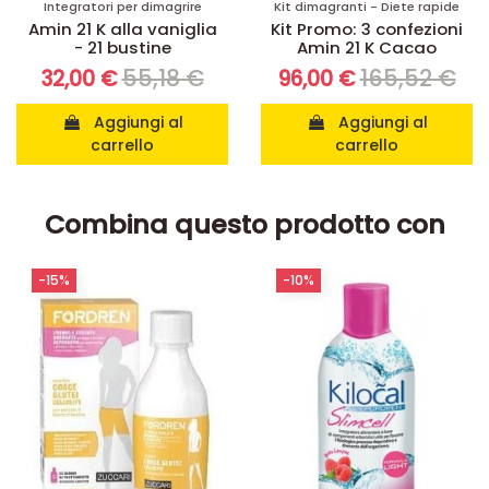
Integratori per dimagrire
Kit dimagranti - Diete rapide
Amin 21 K alla vaniglia
Kit Promo: 3 confezioni
- 21 bustine
Amin 21 K Cacao
55,18 €
165,52 €
32,00 €
96,00 €
Aggiungi al
Aggiungi al
carrello
carrello
Combina questo prodotto con
-10%
-20%