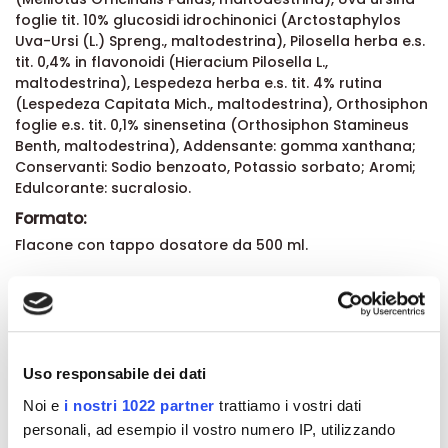
foglie tit. 10% glucosidi idrochinonici (Arctostaphylos
Uva-Ursi (L.) Spreng., maltodestrina), Pilosella herba e.s.
tit. 0,4% in flavonoidi (Hieracium Pilosella L.,
maltodestrina), Lespedeza herba e.s. tit. 4% rutina
(Lespedeza Capitata Mich., maltodestrina), Orthosiphon
foglie e.s. tit. 0,1% sinensetina (Orthosiphon Stamineus
Benth, maltodestrina), Addensante: gomma xanthana;
Conservanti: Sodio benzoato, Potassio sorbato; Aromi;
Edulcorante: sucralosio.
Formato:
Flacone con tappo dosatore da 500 ml.
Dettagli del prodotto
About Kilocal
Uso responsabile dei dati
Noi e
i nostri 1022 partner
trattiamo i vostri dati
Recensioni
personali, ad esempio il vostro numero IP, utilizzando