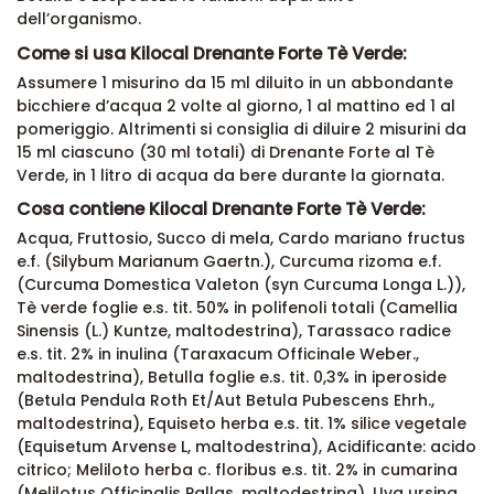
dell’organismo.
Come si usa Kilocal Drenante Forte Tè Verde:
Assumere 1 misurino da 15 ml diluito in un abbondante
bicchiere d’acqua 2 volte al giorno, 1 al mattino ed 1 al
pomeriggio. Altrimenti si consiglia di diluire 2 misurini da
15 ml ciascuno (30 ml totali) di Drenante Forte al Tè
Verde, in 1 litro di acqua da bere durante la giornata.
Cosa contiene Kilocal Drenante Forte Tè Verde:
Acqua, Fruttosio, Succo di mela, Cardo mariano fructus
e.f. (Silybum Marianum Gaertn.), Curcuma rizoma e.f.
(Curcuma Domestica Valeton (syn Curcuma Longa L.)),
Tè verde foglie e.s. tit. 50% in polifenoli totali (Camellia
Sinensis (L.) Kuntze, maltodestrina), Tarassaco radice
e.s. tit. 2% in inulina (Taraxacum Officinale Weber.,
maltodestrina), Betulla foglie e.s. tit. 0,3% in iperoside
(Betula Pendula Roth Et/Aut Betula Pubescens Ehrh.,
maltodestrina), Equiseto herba e.s. tit. 1% silice vegetale
(Equisetum Arvense L, maltodestrina), Acidificante: acido
citrico; Meliloto herba c. floribus e.s. tit. 2% in cumarina
(Melilotus Officinalis Pallas, maltodestrina), Uva ursina