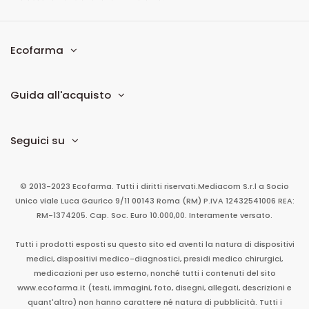
Ecofarma
Guida all'acquisto
Seguici su
© 2013-2023 Ecofarma. Tutti i diritti riservati.
Mediacom S.r.l
a Socio
Unico
viale Luca Gaurico 9/11
00143
Roma
(RM)
P.IVA
12432541006
REA:
RM-1374205. Cap. Soc. Euro 10.000,00. Interamente versato.
Tutti i prodotti esposti su questo sito ed aventi la natura di dispositivi
medici, dispositivi medico-diagnostici, presidi medico chirurgici,
medicazioni per uso esterno, nonché tutti i contenuti del sito
www.ecofarma.it (testi, immagini, foto, disegni, allegati, descrizioni e
quant'altro) non hanno carattere né natura di pubblicità. Tutti i