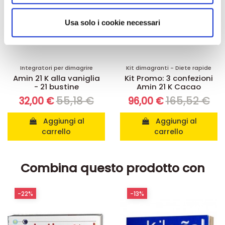
analizzare il nostro traffico. Condividiamo inoltre
informazioni sul modo in cui utilizza il nostro sito con i
Usa solo i cookie necessari
nostri partner che si occupano di analisi dei dati web,
pubblicità e social media, i quali potrebbero combinarle
con altre informazioni che ha fornito loro o che hanno
Integratori per dimagrire
Kit dimagranti - Diete rapide
raccolto dal suo utilizzo dei loro servizi.
Amin 21 K alla vaniglia
Kit Promo: 3 confezioni
- 21 bustine
Amin 21 K Cacao
55,18 €
165,52 €
32,00 €
96,00 €
Aggiungi al
Aggiungi al
carrello
carrello
Combina questo prodotto con
-13%
-20%