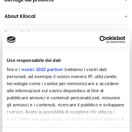
About Kilocal
Recensioni
Uso responsabile dei dati
Altri prodotti che potrebbero
Noi e
i nostri 1022 partner
trattiamo i vostri dati
interessarti
personali, ad esempio il vostro numero IP, utilizzando
tecnologie come i cookie per memorizzare e accedere
alle informazioni sul vostro dispositivo al fine di
-42%
-42%
pubblicare annunci e contenuti personalizzati, misurare
gli annunci e i contenuti, ricercare il pubblico e sviluppare
i servizi. Avete la possibilità di scegliere chi utilizza i
vostri dati e per quali scopi. Le vostre scelte in materia di
privacy sono applicabili solo su questa proprietà digitale