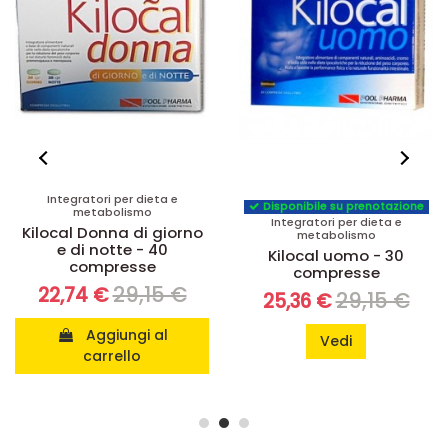
Disponibile su prenotazione
Disponibile su prenotazione
Integratori per dieta e
Snellenti e rassodanti
metabolismo
Kilocal snellente
Kilocal uomo - 30
rassodante - 150 ml
compresse
36,30 €
29,04 €
29,15 €
25,36 €
Aggiungi al
Vedi
carrello