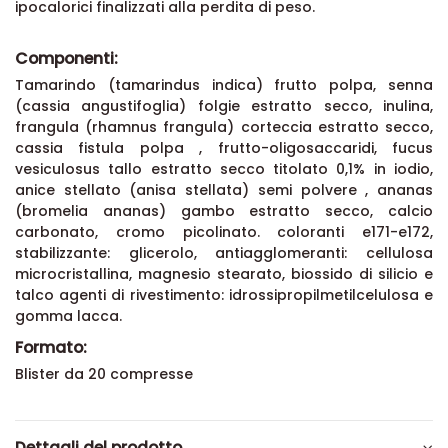
ipocalorici finalizzati alla perdita di peso.
Componenti:
Tamarindo (tamarindus indica) frutto polpa, senna
(cassia angustifoglia) folgie estratto secco, inulina,
frangula (rhamnus frangula) corteccia estratto secco,
cassia fistula polpa , frutto-oligosaccaridi, fucus
vesiculosus tallo estratto secco titolato 0,1% in iodio,
anice stellato (anisa stellata) semi polvere , ananas
(bromelia ananas) gambo estratto secco, calcio
carbonato, cromo picolinato. coloranti e171-e172,
stabilizzante: glicerolo, antiagglomeranti: cellulosa
microcristallina, magnesio stearato, biossido di silicio e
talco agenti di rivestimento: idrossipropilmetilcelulosa e
gomma lacca.
Formato:
Blister da 20 compresse
Dettagli del prodotto