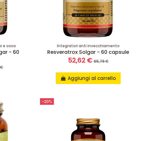
ni e ossa
Integratori anti invecchiamento
gar - 60
Resveratrox Solgar - 60 capsule
52,62 €
65,78 €
 €
Aggiungi al carrello
-20%