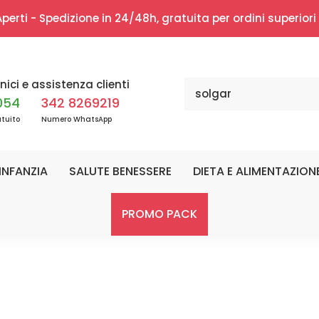
erti - Spedizione in 24/48h, gratuita per ordini superior
nici e assistenza clienti
054
342 8269219
tuito
Numero WhatsApp
INFANZIA
SALUTE BENESSERE
DIETA E ALIMENTAZION
PROMO PACK