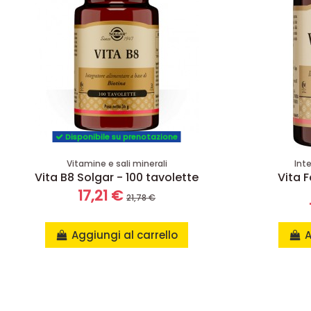
Disponibile su prenotazione
Vitamine e sali minerali
Int
Vita B8 Solgar - 100 tavolette
Vita F
17,21 €
21,78 €
Aggiungi al carrello
A