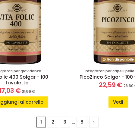
Non disponibile
egratori per gravidanza
Integratori per capelli pell
olic 400 Solgar - 100
PicoZinco Solgar - 100
tavolette
22,59 €
28,60
17,03 €
21,56 €
ggiungi al carrello
Vedi
1
2
3
…
8