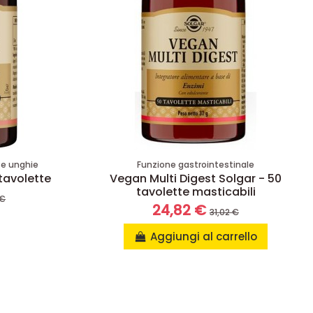
e e unghie
Funzione gastrointestinale
 tavolette
Vegan Multi Digest Solgar - 50
tavolette masticabili
 €
24,82 €
31,02 €
Aggiungi al carrello