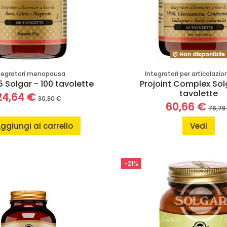
Non disponibile
tegratori menopausa
Integratori per articolazio
 Solgar - 100 tavolette
Projoint Complex Sol
tavolette
24,64 €
30,80 €
60,66 €
76,78
ggiungi al carrello
Vedi
-21%