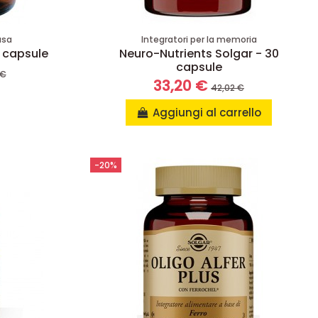
usa
Integratori per la memoria
 capsule
Neuro-Nutrients Solgar - 30
capsule
 €
33,20 €
42,02 €
Aggiungi al carrello
-20%