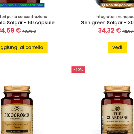
ponibile su prenotazione
Non disponibile
tori per la concentrazione
Integratori menopa
ola Solgar - 60 capsule
Genigreen Solgar - 30
34,59 €
34,32 €
43,78 €
42,90
ggiungi al carrello
Vedi
-20%