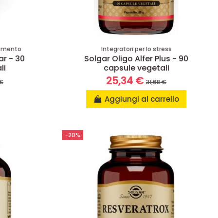
iamento
Integratori per lo stress
r - 30
Solgar Oligo Alfer Plus - 90
li
capsule vegetali
25,34 €
 €
31,68 €
Aggiungi al carrello
-20%