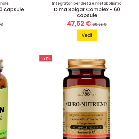
inale
Integratori per dieta e metabolismo
0 capsule
Dima Solgar Complex - 60
capsule
47,62 €
 €
60,28 €
Vedi
-21%