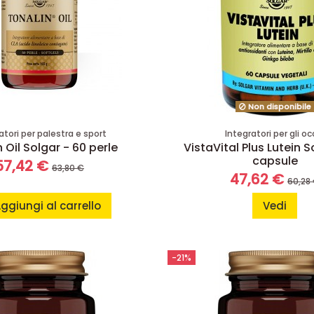
Non disponibile
atori per palestra e sport
Integratori per gli oc
 Oil Solgar - 60 perle
VistaVital Plus Lutein S
capsule
57,42 €
63,80 €
47,62 €
60,28
ggiungi al carrello
Vedi
-21%