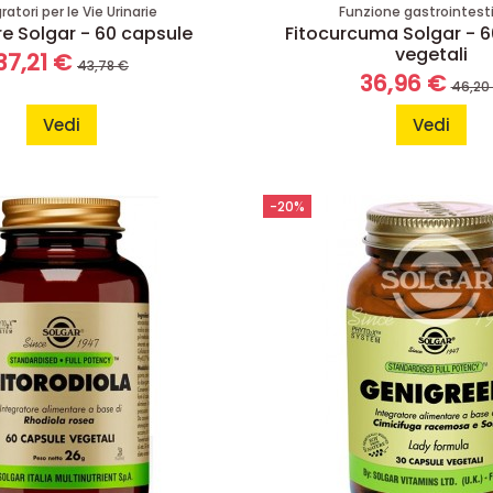
ratori per le Vie Urinarie
Funzione gastrointest
re Solgar - 60 capsule
Fitocurcuma Solgar - 6
vegetali
37,21 €
43,78 €
36,96 €
46,20
Vedi
Vedi
-20%