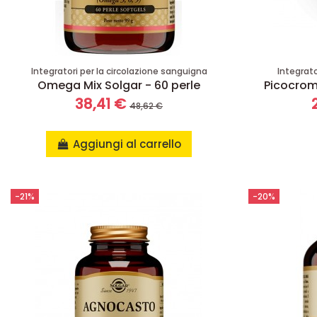
Integratori per la circolazione sanguigna
Integrat
Omega Mix Solgar - 60 perle
Picocrom
38,41 €
48,62 €
Aggiungi al carrello
-21%
-20%