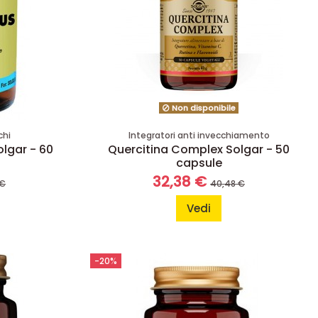
Non disponibile
chi
Integratori anti invecchiamento
olgar - 60
Quercitina Complex Solgar - 50
capsule
32,38 €
 €
40,48 €
Vedi
-20%