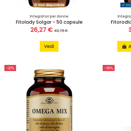
Non disponibile
Dis
Integratori per donne
Integra
Fitolady Solgar - 50 capsule
Fitorodi
26,27 €
43,78 €
Vedi
A
-21%
-10%