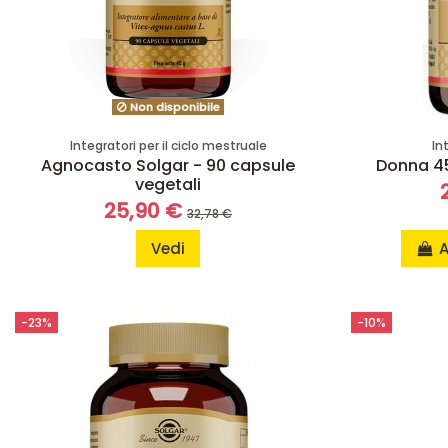
Non disponibile
Integratori per il ciclo mestruale
In
Agnocasto Solgar - 90 capsule
Donna 45
vegetali
25,90 €
32,78 €
Vedi
A
-23%
-10%