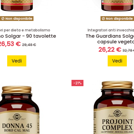
Non disponibile
Non disponibile
ori per dieta e metabolismo
Integratori anti invecch
o Solgar - 90 tavolette
The Guardians Solga
capsule vegeta
26,53 €
29,48 €
26,22 €
32,78
Vedi
Vedi
-21%