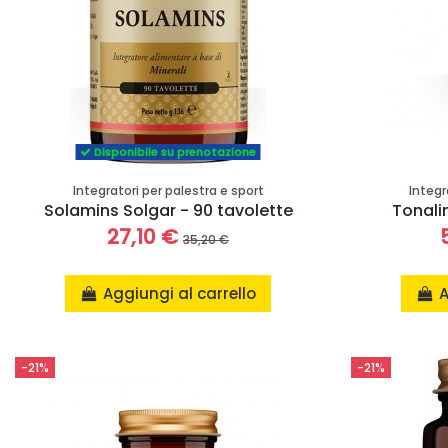
Disponibile su prenotazione
Integratori per palestra e sport
Integr
Solamins Solgar - 90 tavolette
Tonalin
27,10 €
35,20 €
Aggiungi al carrello
A
-21%
-21%