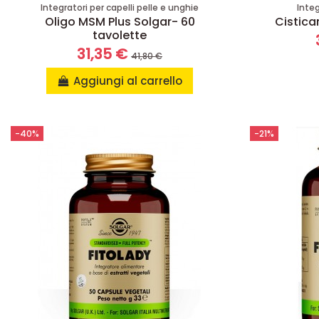
Integratori per capelli pelle e unghie
Integ
Oligo MSM Plus Solgar- 60
Cistica
tavolette
31,35 €
41,80 €
Aggiungi al carrello
-40%
-21%