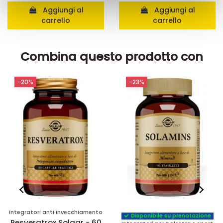
Aggiungi al
Aggiungi al
con altre informazioni che ha fornito loro o che hanno
carrello
carrello
raccolto dal suo utilizzo dei loro servizi.
Combina questo prodotto con
-23%
-21%
Integratori per articolazioni e
Disponibile su prenotazione
ossa