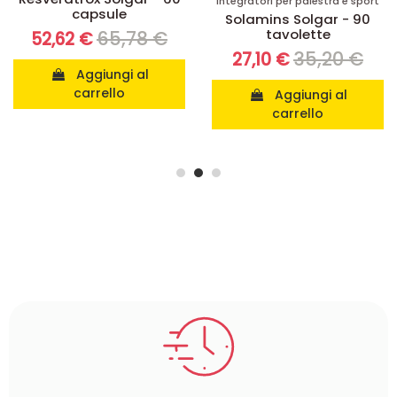
Integratori per palestra e sport
Projoint Complex
Solamins Solgar - 90
Solgar - 60 tavolette
tavolette
76,78 €
60,66 €
35,20 €
27,10 €
Vedi
Aggiungi al
carrello