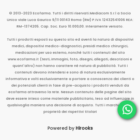
© 2013-2023 Ecofarma. Tutti i diritti riservati.
Mediacom S.r.l
a Socio
Unico
viale Luca Gaurico 9/11
00143
Roma
(RM)
P.IVA
12432541006
REA:
RM-1374205. Cap. Soc. Euro 10.000,00. Interamente versato.
Tutti i prodotti esposti su questo sito ed aventi la natura di dispositivi
medici, dispositivi medico-diagnostici, presidi medico chirurgici,
medicazioni per uso esterno, nonché tutti i contenuti del sito
www.ecofarma.it (testi, immagini, foto, disegni, allegati, descrizioni e
quant'altro) non hanno carattere né natura di pubblicità. Tutti i
contenuti devono intendersi e sono di natura esclusivamente
informativa e volti esclusivamente a portare a conoscenza dei clienti o
dei potenziali clienti in fase di pre-acquisto i prodotti venduti da
ecofarma attraverso la rete. Nessun contenuto delle pagine del sito
deve essere inteso come materiale pubblicitario, teso ad influenzare in
qualsivoglia maniera una decisione di acquisto. Tutti i marchi sono di
proprietà dei rispettivi titolari
Powered by
Hirooks