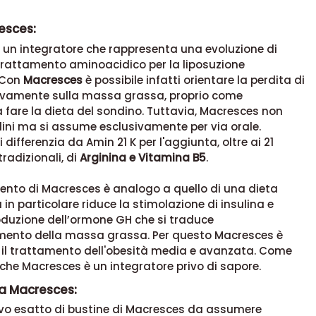
to dimagrante brucia grassi Macresces (42
esces:
 un integratore che rappresenta una evoluzione di
l trattamento aminoacidico per la liposuzione
 Con
Macresces
è possibile infatti orientare la perdita di
ivamente sulla massa grassa, proprio come
a fare la dieta del sondino. Tuttavia, Macresces non
dini ma si assume esclusivamente per via orale.
differenzia da Amin 21 K per l'aggiunta, oltre ai 21
radizionali, di
Arginina e Vitamina B5
.
ento di Macresces è analogo a quello di una dieta
 in particolare riduce la stimolazione di insulina e
oduzione dell’ormone GH che si traduce
imento della massa grassa. Per questo Macresces è
r il trattamento dell'obesità media e avanzata. Come
che Macresces è un integratore privo di sapore.