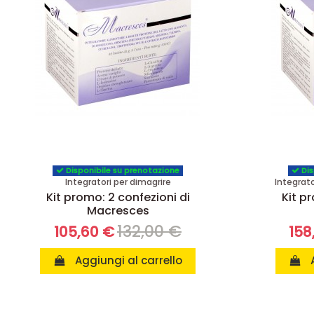
Disponibile su prenotazione
Dis
Integratori per dimagrire
Integrat
Kit promo: 2 confezioni di
Kit p
Macresces
132,00 €
105,60 €
158
Aggiungi al carrello