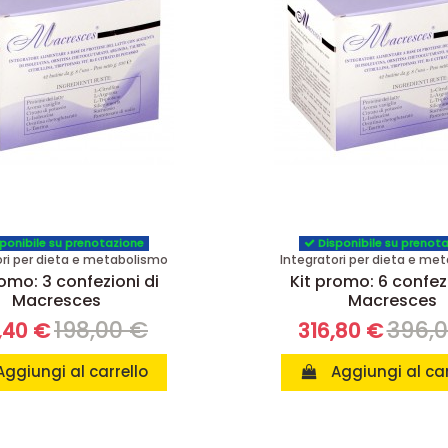
ponibile su prenotazione
Disponibile su prenot
ori per dieta e metabolismo
Integratori per dieta e me
romo: 3 confezioni di
Kit promo: 6 confezi
Macresces
Macresces
198,00 €
396,
,40 €
316,80 €
Aggiungi al carrello
Aggiungi al car