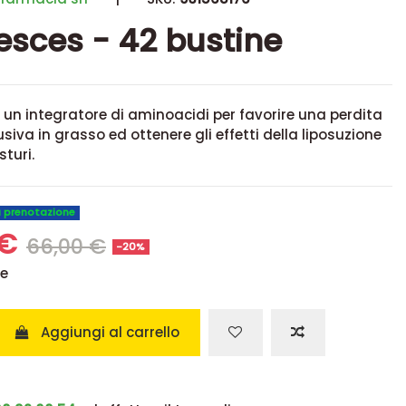
sces - 42 bustine
un integratore di aminoacidi per favorire una perdita
usiva in grasso ed ottenere gli effetti della liposuzione
turi.
u prenotazione
 €
66,00 €
-20%
se
Aggiungi al carrello