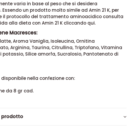
a Macresces:
ivo esatto di bustine di Macresces da assumere
ente varia in base al peso che si desidera
 Essendo un prodotto molto simile ad Amin 21 K, per
e il protocollo del trattamento aminoacidico consulta
ida alla dieta con Amin 21 K cliccando qui
.
ene Macresces:
 latte, Aroma Vaniglia, Isoleucina, Ornitina
to, Arginina, Taurina, Citrullina, Triptofano, Vitamina
di potassio, Silice amorfa, Sucralosio, Pantotenato di
disponibile nella confezione con:
ne da 8 gr cad.
l prodotto