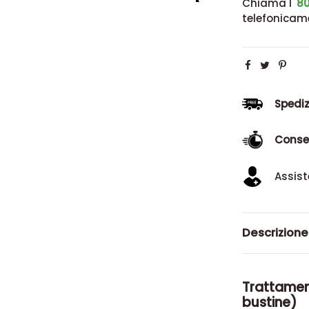
oppure
Chiama l'
80
telefonicam
Spediz
Conse
Assist
Descrizione