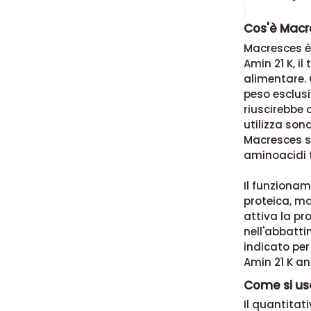
Trattamen
bustine)
Cos'è Macr
Macresces è
Amin 21 K, i
alimentare.
peso esclus
riuscirebbe 
utilizza son
Macresces si 
aminoacidi t
Il funzionam
proteica, ma
attiva la pr
nell'abbatt
indicato pe
Amin 21 K an