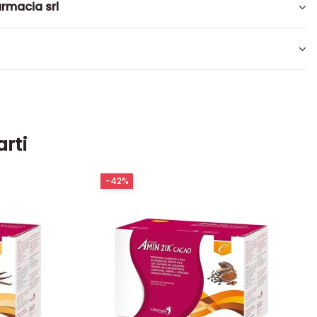
armacia srl
arti
-42%