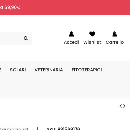
i a 69,90€
Accedi
Wishlist
Carrello
E
SOLARI
VETERINARIA
FITOTERAPICI
lfarmacia srl
|
SKU:
931568176