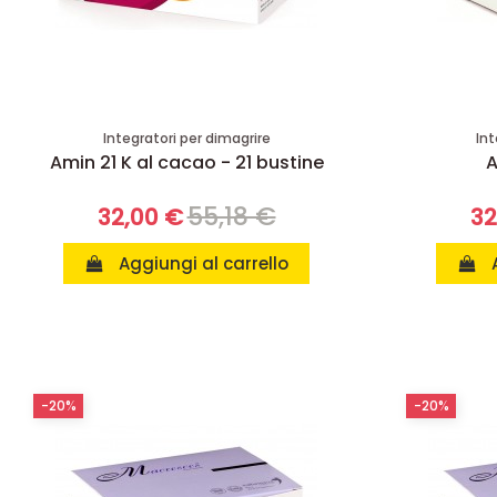
Integratori per dimagrire
Int
Amin 21 K al cacao - 21 bustine
A
55,18 €
32,00 €
32
Aggiungi al carrello
-20%
-20%