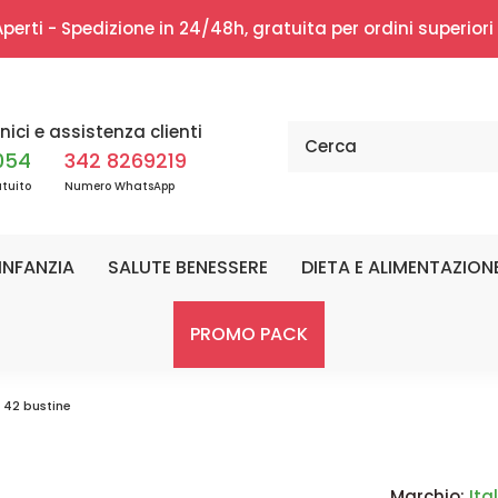
erti - Spedizione in 24/48h, gratuita per ordini superior
nici e assistenza clienti
054
342 8269219
tuito
Numero WhatsApp
INFANZIA
SALUTE BENESSERE
DIETA E ALIMENTAZION
PROMO PACK
 42 bustine
Marchio:
Ita