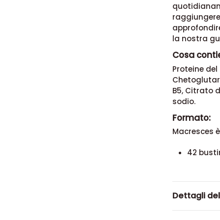
Come si us
Il quantitat
quotidianam
raggiungere.
approfondir
la nostra
gu
Cosa conti
Proteine del
Chetoglutara
B5, Citrato 
sodio.
Formato:
Macresces è 
42 busti
Dettagli de