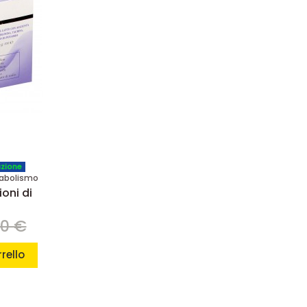
azione
tabolismo
oni di
00 €
rello