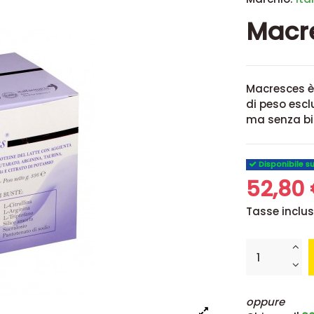
Macre
Macresces è 
di peso escl
ma senza bis
Disponibile s
52,80
Tasse inclu