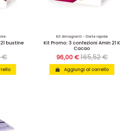
rire
Kit dimagranti - Diete rapide
 21 bustine
Kit Promo: 3 confezioni Amin 21 K
Cacao
8 €
165,52 €
96,00 €
rello
Aggiungi al carrello