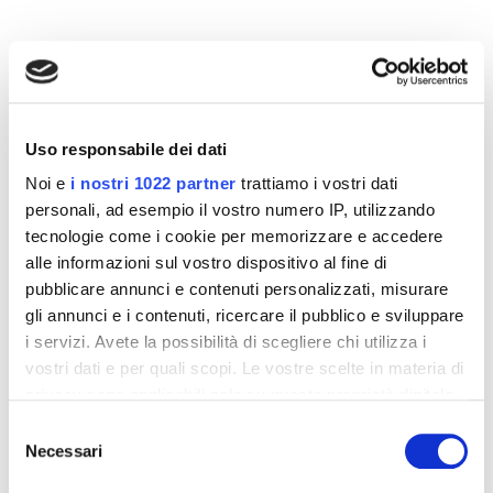
Altri prodotti che potrebbero
interessarti
Uso responsabile dei dati
-42%
-42%
Noi e
i nostri 1022 partner
trattiamo i vostri dati
personali, ad esempio il vostro numero IP, utilizzando
tecnologie come i cookie per memorizzare e accedere
alle informazioni sul vostro dispositivo al fine di
pubblicare annunci e contenuti personalizzati, misurare
gli annunci e i contenuti, ricercare il pubblico e sviluppare
i servizi. Avete la possibilità di scegliere chi utilizza i
vostri dati e per quali scopi. Le vostre scelte in materia di
privacy sono applicabili solo su questa proprietà digitale
in cui avete effettuato le vostre scelte. È possibile
Selezione
modificare o revocare il proprio consenso in qualsiasi
Necessari
del
Integratori per dimagrire
Integratori per dimagrire
momento dalla Dichiarazione sui cookie o facendo clic
consenso
Amin 21 K al cacao - 21
Amin 21 K neutro