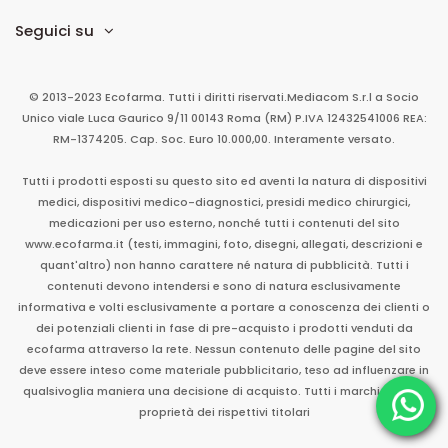
Seguici su
© 2013-2023 Ecofarma. Tutti i diritti riservati.
Mediacom S.r.l
a Socio
Unico
viale Luca Gaurico 9/11
00143
Roma
(RM)
P.IVA
12432541006
REA:
RM-1374205. Cap. Soc. Euro 10.000,00. Interamente versato.
Tutti i prodotti esposti su questo sito ed aventi la natura di dispositivi
medici, dispositivi medico-diagnostici, presidi medico chirurgici,
medicazioni per uso esterno, nonché tutti i contenuti del sito
www.ecofarma.it (testi, immagini, foto, disegni, allegati, descrizioni e
quant'altro) non hanno carattere né natura di pubblicità. Tutti i
contenuti devono intendersi e sono di natura esclusivamente
informativa e volti esclusivamente a portare a conoscenza dei clienti o
dei potenziali clienti in fase di pre-acquisto i prodotti venduti da
ecofarma attraverso la rete. Nessun contenuto delle pagine del sito
deve essere inteso come materiale pubblicitario, teso ad influenzare in
qualsivoglia maniera una decisione di acquisto. Tutti i marchi sono di
proprietà dei rispettivi titolari