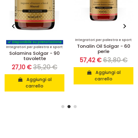
Integratori per palestra e sport
Integratori anti invecchiamento
Tonalin Oil Solgar - 60
Resveratrox Solgar - 60
perle
capsule
63,80 €
65,78 €
57,42 €
52,62 €
Aggiungi al
Aggiungi al
carrello
carrello