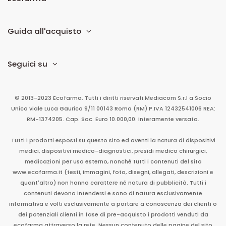
Guida all'acquisto
Seguici su
© 2013-2023 Ecofarma. Tutti i diritti riservati.
Mediacom S.r.l
a Socio
Unico
viale Luca Gaurico 9/11
00143
Roma
(RM)
P.IVA
12432541006
REA:
RM-1374205. Cap. Soc. Euro 10.000,00. Interamente versato.
Tutti i prodotti esposti su questo sito ed aventi la natura di dispositivi
medici, dispositivi medico-diagnostici, presidi medico chirurgici,
medicazioni per uso esterno, nonché tutti i contenuti del sito
www.ecofarma.it (testi, immagini, foto, disegni, allegati, descrizioni e
quant'altro) non hanno carattere né natura di pubblicità. Tutti i
contenuti devono intendersi e sono di natura esclusivamente
informativa e volti esclusivamente a portare a conoscenza dei clienti o
dei potenziali clienti in fase di pre-acquisto i prodotti venduti da
ecofarma attraverso la rete. Nessun contenuto delle pagine del sito