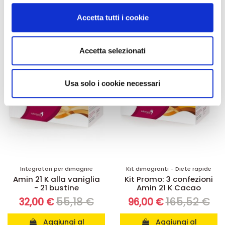
carrello
carrello
modificare o ritirare il tuo consenso in qualsiasi momento
Accetta tutti i cookie
dalla Dichiarazione sui cookie.
-42%
-42%
Utilizziamo i cookie per personalizzare contenuti ed
Accetta selezionati
annunci, per fornire funzionalità dei social media e per
analizzare il nostro traffico. Condividiamo inoltre
informazioni sul modo in cui utilizza il nostro sito con i
Usa solo i cookie necessari
nostri partner che si occupano di analisi dei dati web,
pubblicità e social media, i quali potrebbero combinarle
con altre informazioni che ha fornito loro o che hanno
raccolto dal suo utilizzo dei loro servizi.
Integratori per dimagrire
Kit dimagranti - Diete rapide
Amin 21 K alla vaniglia
Kit Promo: 3 confezioni
- 21 bustine
Amin 21 K Cacao
55,18 €
165,52 €
32,00 €
96,00 €
Aggiungi al
Aggiungi al