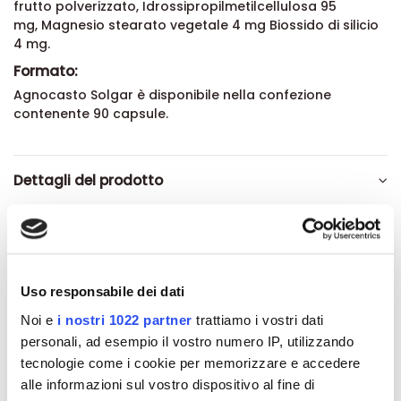
frutto polverizzato, Idrossipropilmetilcellulosa 95
mg, Magnesio stearato vegetale 4 mg Biossido di silicio
4 mg.
Formato:
Agnocasto Solgar è disponibile nella confezione
contenente 90 capsule.
Dettagli del prodotto
About Solgar
Recensioni
Uso responsabile dei dati
Noi e
i nostri 1022 partner
trattiamo i vostri dati
personali, ad esempio il vostro numero IP, utilizzando
tecnologie come i cookie per memorizzare e accedere
alle informazioni sul vostro dispositivo al fine di
Altri prodotti che potrebbero