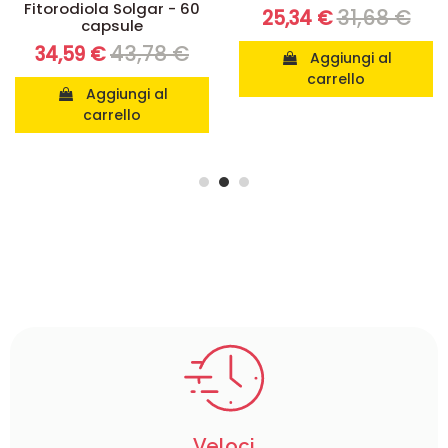
Fitorodiola Solgar - 60
31,68 €
25,34 €
capsule
43,78 €
34,59 €
Aggiungi al
carrello
Aggiungi al
carrello
Veloci