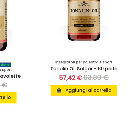
Integratori per palestra e sport
azione
Tonalin Oil Solgar - 60 perle
e sport
tavolette
63,80 €
57,42 €
 €
Aggiungi al carrello
rello