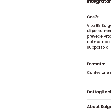
Integrator
Cos'è:
Vita B8 Solg
di pelle, me
prevede Vit
del metaboli
supporto al
Formato:
Confezione 
Dettagli de
About Solg