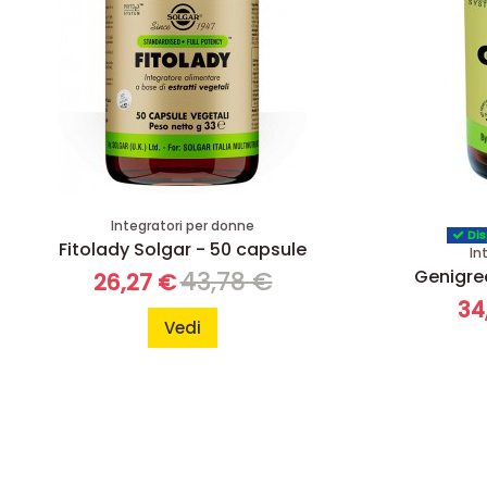
Integratori per donne
Dis
Fitolady Solgar - 50 capsule
In
Genigre
43,78 €
26,27 €
34
Vedi