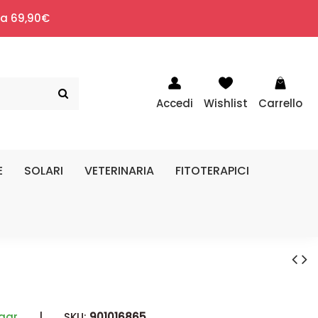
i a 69,90€
Accedi
Wishlist
Carrello
E
SOLARI
VETERINARIA
FITOTERAPICI
gar
|
SKU:
901016865