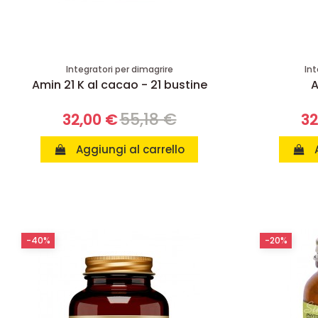
Integratori per dimagrire
Int
Amin 21 K al cacao - 21 bustine
A
55,18 €
32,00 €
32
Aggiungi al carrello
-40%
-20%