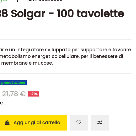
B8 Solgar - 100 tavolette
gar
è un integratore sviluppato per supportare e favorire
metabolismo energetico cellulare, per il benessere di
li, membrane e mucose.
u prenotazione
€
21,78 €
-21%
se
Aggiungi al carrello