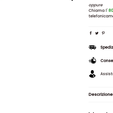
oppure
Chiama l'
80
telefonicam
Spediz
Conse
Assist
Descrizione