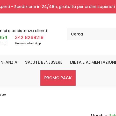
erti - Spedizione in 24/48h, gratuita per ordini superior
nici e assistenza clienti
054
342 8269219
tuito
Numero WhatsApp
INFANZIA
SALUTE BENESSERE
DIETA E ALIMENTAZION
PROMO PACK
lette
Marchio:
Sol