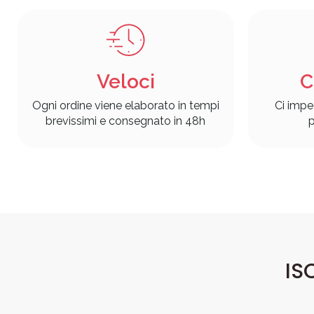
Veloci
C
Ogni ordine viene elaborato in tempi
Ci impe
brevissimi e consegnato in 48h
p
IS