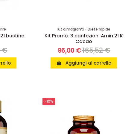
rire
Kit dimagranti - Diete rapide
 21 bustine
Kit Promo: 3 confezioni Amin 21 K
Cacao
8 €
165,52 €
96,00 €
rello
Aggiungi al carrello
-10%