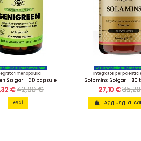
ponibile su prenotazione
Disponibile su prenot
tegratori menopausa
Integratori per palestra 
en Solgar - 30 capsule
Solamins Solgar - 90 
42,90 €
35,20
,32 €
27,10 €
Vedi
Aggiungi al car