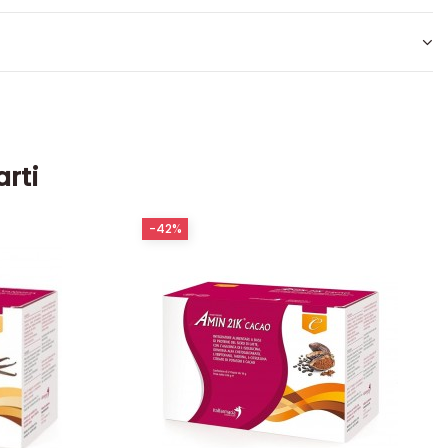
arti
-42%