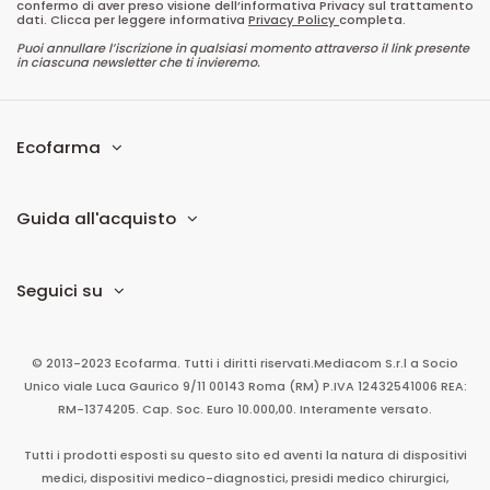
confermo di aver preso visione dell’informativa Privacy sul trattamento
dati. Clicca per leggere informativa
Privacy Policy
completa.
Puoi annullare l’iscrizione in qualsiasi momento attraverso il link presente
in ciascuna newsletter che ti invieremo.
Ecofarma
Guida all'acquisto
Seguici su
© 2013-2023 Ecofarma. Tutti i diritti riservati.
Mediacom S.r.l
a Socio
Unico
viale Luca Gaurico 9/11
00143
Roma
(RM)
P.IVA
12432541006
REA:
RM-1374205. Cap. Soc. Euro 10.000,00. Interamente versato.
Tutti i prodotti esposti su questo sito ed aventi la natura di dispositivi
medici, dispositivi medico-diagnostici, presidi medico chirurgici,