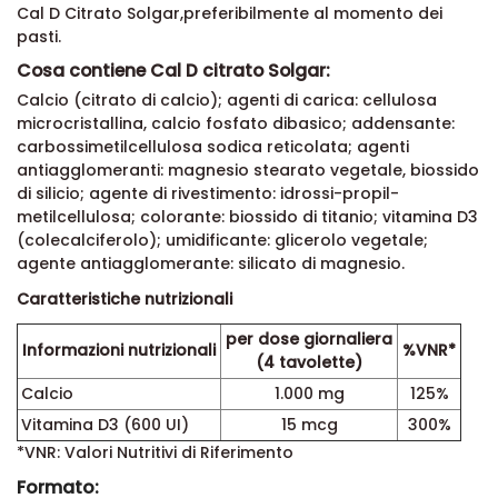
Cal D Citrato Solgar,preferibilmente al momento dei
pasti.
Cosa contiene Cal D citrato Solgar:
Calcio (citrato di calcio); agenti di carica: cellulosa
microcristallina, calcio fosfato dibasico; addensante:
carbossimetilcellulosa sodica reticolata; agenti
antiagglomeranti: magnesio stearato vegetale, biossido
di silicio; agente di rivestimento: idrossi-propil-
metilcellulosa; colorante: biossido di titanio; vitamina D3
(colecalciferolo); umidificante: glicerolo vegetale;
agente antiagglomerante: silicato di magnesio.
Caratteristiche nutrizionali
per dose giornaliera
Informazioni nutrizionali
%VNR*
(4 tavolette)
Calcio
1.000 mg
125%
Vitamina D3 (600 UI)
15 mcg
300%
*VNR: Valori Nutritivi di Riferimento
Formato: