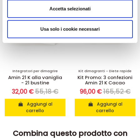
Utilizziamo i cookie per personalizzare contenuti ed
Accetta selezionati
annunci, per fornire funzionalità dei social media e per
analizzare il nostro traffico. Condividiamo inoltre
informazioni sul modo in cui utilizza il nostro sito con i
Usa solo i cookie necessari
nostri partner che si occupano di analisi dei dati web,
pubblicità e social media, i quali potrebbero combinarle
con altre informazioni che ha fornito loro o che hanno
raccolto dal suo utilizzo dei loro servizi.
Integratori per dimagrire
Kit dimagranti - Diete rapide
Amin 21 K alla vaniglia
Kit Promo: 3 confezioni
- 21 bustine
Amin 21 K Cacao
55,18 €
165,52 €
32,00 €
96,00 €
Aggiungi al
Aggiungi al
carrello
carrello
Combina questo prodotto con