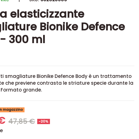
 elasticizzante
iature Bionike Defence
- 300 ml
ti smagliature Bionike Defence Body è un trattamento
te che previene contrasta le striature specie durante la
 Formato grande.
 in magazzino
 €
47,85 €
-20%
se