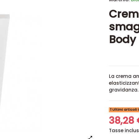
Crema
smagl
Body 
La crema an
elasticizzan
gravidanza.
Ultimi articoli
38,28
Tasse inclu