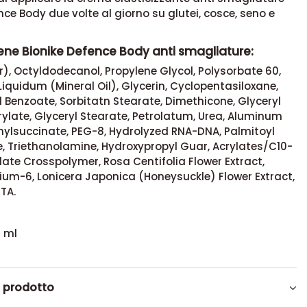
nce Body due volte al giorno su glutei, cosce, seno e
ene Bionike Defence Body anti smagliature:
, Octyldodecanol, Propylene Glycol, Polysorbate 60,
iquidum (Mineral Oil), Glycerin, Cyclopentasiloxane,
l Benzoate, Sorbitatn Stearate, Dimethicone, Glyceryl
late, Glyceryl Stearate, Petrolatum, Urea, Aluminum
nylsuccinate, PEG-8, Hydrolyzed RNA-DNA, Palmitoyl
, Triethanolamine, Hydroxypropyl Guar, Acrylates/C10-
ylate Crosspolymer, Rosa Centifolia Flower Extract,
ium-6, Lonicera Japonica (Honeysuckle) Flower Extract,
TA.
 ml
l prodotto