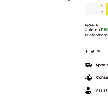
oppure
Chiama l'
80
telefonicam
Spediz
Conse
Assist