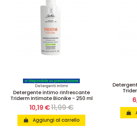
Disponibile su prenotazione
Detergente
Detergenti intimi
Tride
Detergente intimo rinfrescante
Triderm Intimate Bionike - 250 ml
6
11,99 €
10,19 €
Aggiungi al carrello