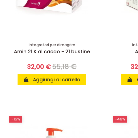
Integratori per dimagrire
Int
Amin 21 K al cacao - 21 bustine
A
55,18 €
32,00 €
32
Aggiungi al carrello
-15%
-46%