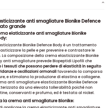
ticizzante anti smagliature Bionike Defence
ato grande
ema elaticizzante anti smagliature Bionike
dy:
asticizzante Bionike Defence Body è un trattamento
asticizzare la pelle e per prevenire e contrastare le
 La composizione della crema elasticizzante Bionike
 anti smagliature prevede Biopeptidi Lipofili che
 tessuti che possono perdere di elasticità in seguito
vidanze e oscillazioni ormonali
favorendo la comparsa
re, e stimolano la produzione di elastina e collagene.
rema anti smagliature elasticizzante Bionike Defence
terizzata da una elevata tollerabilità poiché non
tine, conservanti e profumo, ed è testata al nickel.
 la crema anti smagliature Bionike:
 di applicare la crema elasticizzante anti smagliature