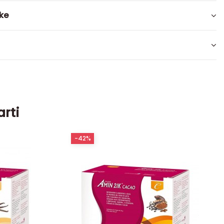
ike
arti
-42%