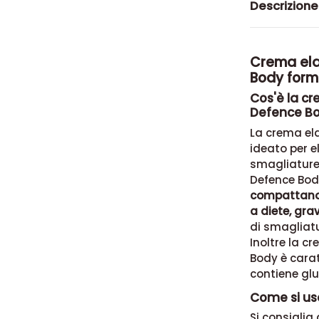
Descrizione
Crema elas
Body form
Cos'è la cr
Defence Bo
La crema el
ideato per el
smagliature.
Defence Body
compattano i
a diete, gra
di smagliatu
Inoltre la c
Body è carat
contiene glu
Come si usa
Si consiglia