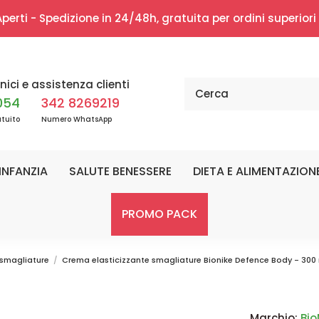
erti - Spedizione in 24/48h, gratuita per ordini superior
nici e assistenza clienti
054
342 8269219
tuito
Numero WhatsApp
INFANZIA
SALUTE BENESSERE
DIETA E ALIMENTAZION
PROMO PACK
 smagliature
Crema elasticizzante smagliature Bionike Defence Body - 300
Marchio:
Bio