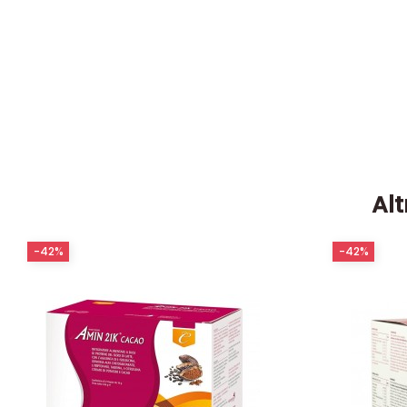
Alt
-42%
-42%