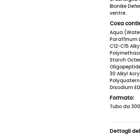
Bionike Defe
ventre.
Cosa conti
Aqua (Water)
Paraffinum L
C12-C15 Alky
Polymethacry
Starch Octe
Oligopeptide
30 Alkyl Acr
Polyquatern
Disodium ED
Formato:
Tubo da 300
Dettagli de