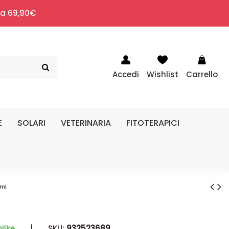
i a 69,90€
Accedi
Wishlist
Carrello
E
SOLARI
VETERINARIA
FITOTERAPICI
 ml
Nike
|
SKU:
932523689