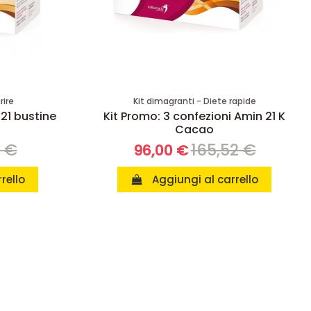
rire
Kit dimagranti - Diete rapide
 21 bustine
Kit Promo: 3 confezioni Amin 21 K
Cacao
8 €
165,52 €
96,00 €
rello
Aggiungi al carrello