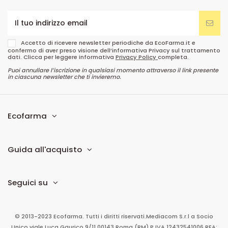
Accetto di ricevere newsletter periodiche da EcoFarma.it e
confermo di aver preso visione dell’informativa Privacy sul trattamento
dati. Clicca per leggere informativa
Privacy Policy
completa.
Puoi annullare l’iscrizione in qualsiasi momento attraverso il link presente
in ciascuna newsletter che ti invieremo.
Ecofarma
Guida all'acquisto
Seguici su
© 2013-2023 Ecofarma. Tutti i diritti riservati.
Mediacom S.r.l
a Socio
Unico
viale Luca Gaurico 9/11
00143
Roma
(RM)
P.IVA
12432541006
REA: