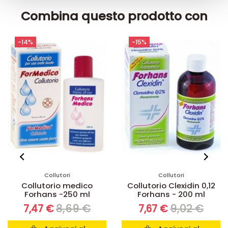
raccolto dal suo utilizzo dei loro servizi.
Combina questo prodotto con
-14%
-15%
Collutori
Collutori
Collutorio medico
Collutorio Clexidin 0,12
Forhans -250 ml
Forhans - 200 ml
8,69 €
9,02 €
7,47 €
7,67 €