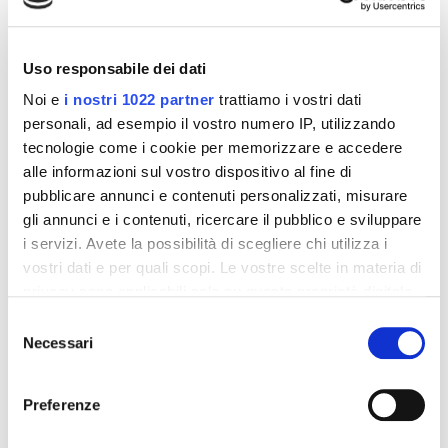
-42%
-42%
Uso responsabile dei dati
Noi e
i nostri 1022 partner
trattiamo i vostri dati
personali, ad esempio il vostro numero IP, utilizzando
tecnologie come i cookie per memorizzare e accedere
alle informazioni sul vostro dispositivo al fine di
pubblicare annunci e contenuti personalizzati, misurare
gli annunci e i contenuti, ricercare il pubblico e sviluppare
i servizi. Avete la possibilità di scegliere chi utilizza i
vostri dati e per quali scopi. Le vostre scelte in materia di
Integratori per dimagrire
Integratori per dimagrire
privacy sono applicabili solo su questa proprietà digitale
Amin 21 K al cacao - 21
Amin 21 K neutro
bustine
in cui avete effettuato le vostre scelte. È possibile
Selezione
55,18 €
55,18 €
32,00 €
32,00 €
modificare o revocare il proprio consenso in qualsiasi
Necessari
del
momento dalla Dichiarazione sui cookie o facendo clic
consenso
Aggiungi al
Aggiungi al
sull'icona di attivazione della privacy.
carrello
carrello
Preferenze
Con il tuo consenso, vorremmo anche: